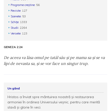
Programe creștine
: 56
Reviste
: 127
Scenete
: 53
Schițe
: 1333
Studii
: 2264
Versete
: 123
GENEZA 2:24
De aceea va lăsa omul pe tatăl său şi pe mama sa şi se va
lipi de nevasta sa, şi se vor face un singur trup.
Un gând
Hristos a înviat spre mântuirea noastră şi restaurarea
armoniei în ordinea Universului veşnic, pentru care merită
slavă şi glorie în veci.