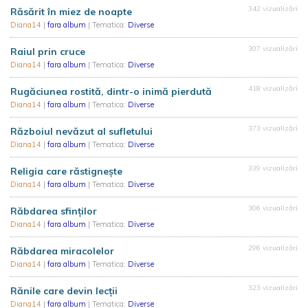
342 vizualizări
Răsărit în miez de noapte
Diana14
|
fara album
| Tematica:
Diverse
307 vizualizări
Raiul prin cruce
Diana14
|
fara album
| Tematica:
Diverse
418 vizualizări
Rugăciunea rostită, dintr-o inimă pierdută
Diana14
|
fara album
| Tematica:
Diverse
373 vizualizări
Războiul nevăzut al sufletului
Diana14
|
fara album
| Tematica:
Diverse
339 vizualizări
Religia care răstignește
Diana14
|
fara album
| Tematica:
Diverse
306 vizualizări
Răbdarea sfinților
Diana14
|
fara album
| Tematica:
Diverse
296 vizualizări
Răbdarea miracolelor
Diana14
|
fara album
| Tematica:
Diverse
323 vizualizări
Rănile care devin lecții
Diana14
|
fara album
| Tematica:
Diverse