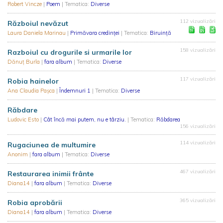
Robert Vincze
|
Poem
| Tematica:
Diverse
112 vizualizări
Războiul nevăzut
Laura Daniela Marinau
|
Primăvara credinței
| Tematica:
Biruință
158 vizualizări
Razboiul cu drogurile si urmarile lor
Dănuț Burla
|
fara album
| Tematica:
Diverse
117 vizualizări
Robia hainelor
Ana Claudia Pașca
|
Îndemnuri 1
| Tematica:
Diverse
Răbdare
Ludovic Esto
|
Cât încă mai putem, nu e târziu.
| Tematica:
Răbdarea
156 vizualizări
114 vizualizări
Rugaciunea de multumire
Anonim
|
fara album
| Tematica:
Diverse
467 vizualizări
Restaurarea inimii frânte
Diana14
|
fara album
| Tematica:
Diverse
365 vizualizări
Robia aprobării
Diana14
|
fara album
| Tematica:
Diverse