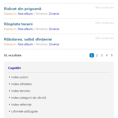
308 vizualizări
Ridicat din prigoană
Diana14
|
fara album
| Tematica:
Diverse
345 vizualizări
Răsplata tacerii
Diana14
|
fara album
| Tematica:
Diverse
320 vizualizări
Răbdarea, salbă sfințeniei
Diana14
|
fara album
| Tematica:
Diverse
91 rezultate
1
2
3
4
5
Cugetări
Index autori
Index alfabetic
Index tematic
Index categorii de vârstă
Index referințe
Ultimele adăugate