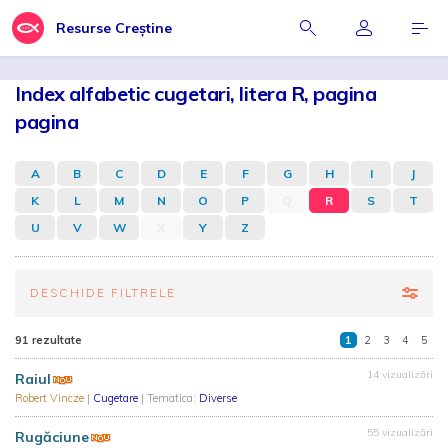
Resurse Creștine
Index alfabetic cugetari, litera R, pagina
pagina
A
B
C
D
E
F
G
H
I
J
K
L
M
N
O
P
Q
R
S
T
U
V
W
X
Y
Z
DESCHIDE FILTRELE
91 rezultate
1
2
3
4
5
14 vizualizări
Raiul
Robert Vincze
|
Cugetare
| Tematica:
Diverse
55 vizualizări
Rugăciune