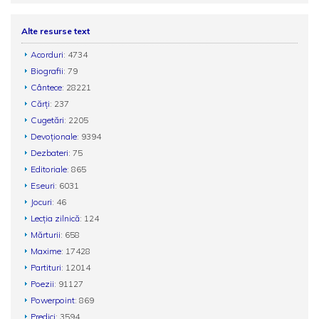
Alte resurse text
Acorduri
: 4734
Biografii
: 79
Cântece
: 28221
Cărți
: 237
Cugetări
: 2205
Devoționale
: 9394
Dezbateri
: 75
Editoriale
: 865
Eseuri
: 6031
Jocuri
: 46
Lecția zilnică
: 124
Mărturii
: 658
Maxime
: 17428
Partituri
: 12014
Poezii
: 91127
Powerpoint
: 869
Predici
: 3594