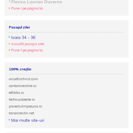
Flavius Laurian Duverna
Pune-l pe pagina ta
Pasajul zilei
Isaia 34 - 36
Ascultă pasajul zilei
Pune-l pe pagina ta
100% creștin
ariseforchrist.com
cantaricrestine.ro
eBiblia.ro
lectiicuobiecte.ro
proiectulimpreuna.ro
tanarcrestin.net
Mai multe site-uri