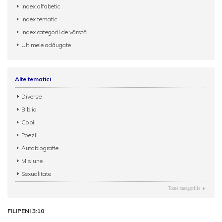
Index alfabetic
Index tematic
Index categorii de vârstă
Ultimele adăugate
Alte tematici
Diverse
Biblia
Copii
Poezii
Autobiografie
Misiune
Sexualitate
Toate categoriile
FILIPENI 3:10