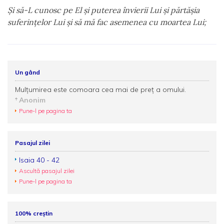
Şi să-L cunosc pe El şi puterea învierii Lui şi părtăşia
suferinţelor Lui şi să mă fac asemenea cu moartea Lui;
Un gând
Mulţumirea este comoara cea mai de preţ a omului.
Anonim
Pune-l pe pagina ta
Pasajul zilei
Isaia 40 - 42
Ascultă pasajul zilei
Pune-l pe pagina ta
100% creștin