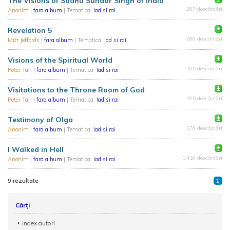
The Visions of Sadhu Sundar Singh of India
267 descărcări
Anonim
|
fara album
| Tematica:
Iad si rai
Revelation 5
288 descărcări
Mitt Jeffords
|
fara album
| Tematica:
Iad si rai
Visions of the Spiritual World
205 descărcări
Peter Tan
|
fara album
| Tematica:
Iad si rai
Visitations to the Throne Room of God
195 descărcări
Peter Tan
|
fara album
| Tematica:
Iad si rai
Testimony of Olga
176 descărcări
Anonim
|
fara album
| Tematica:
Iad si rai
I Walked in Hell
1.416 descărcări
Anonim
|
fara album
| Tematica:
Iad si rai
9 rezultate
1
Cărți
Index autori