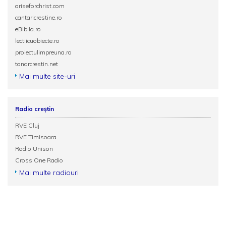
ariseforchrist.com
cantaricrestine.ro
eBiblia.ro
lectiicuobiecte.ro
proiectulimpreuna.ro
tanarcrestin.net
Mai multe site-uri
Radio creștin
RVE Cluj
RVE Timisoara
Radio Unison
Cross One Radio
Mai multe radiouri