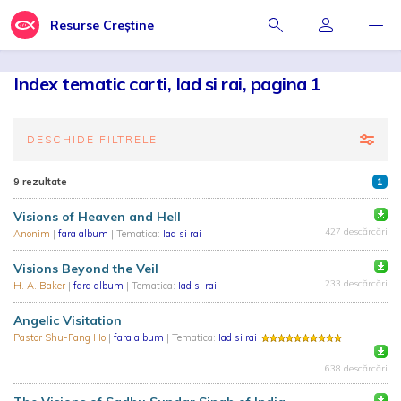
Resurse Creștine
Index tematic carti, Iad si rai, pagina 1
DESCHIDE FILTRELE
9 rezultate
1
Visions of Heaven and Hell
427 descărcări
Anonim
|
fara album
| Tematica:
Iad si rai
Visions Beyond the Veil
233 descărcări
H. A. Baker
|
fara album
| Tematica:
Iad si rai
Angelic Visitation
Pastor Shu-Fang Ho
|
fara album
| Tematica:
Iad si rai
638 descărcări