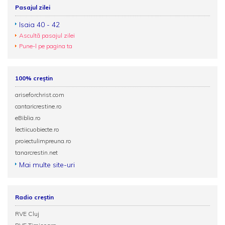
Pasajul zilei
Isaia 40 - 42
Ascultă pasajul zilei
Pune-l pe pagina ta
100% creștin
ariseforchrist.com
cantaricrestine.ro
eBiblia.ro
lectiicuobiecte.ro
proiectulimpreuna.ro
tanarcrestin.net
Mai multe site-uri
Radio creștin
RVE Cluj