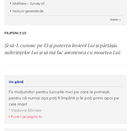
Matthew - Survey of...
Notiuni generale de...
Inainte
FILIPENI 3:10
Şi să-L cunosc pe El şi puterea învierii Lui şi părtăşia
suferinţelor Lui şi să mă fac asemenea cu moartea Lui;
Un gând
Fii mulţumitor pentru lucrurile mici pe care le primeşti,
pentru că numai aşa poţi fi împlinit şi le poţi primi apoi pe
cele mari!
Vaduva Miriam
Pune-l pe pagina ta