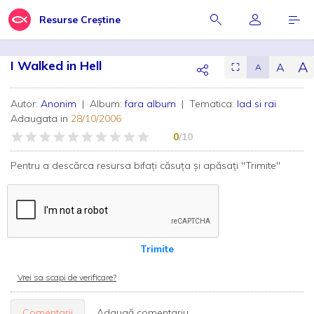
Resurse Creștine
I Walked in Hell
A
A
⛶
A
Autor:
Anonim
| Album:
fara album
| Tematica:
Iad si rai
Adaugata in
28/10/2006
0
/10
Pentru a descărca resursa bifați căsuța și apăsați "Trimite"
Trimite
Vrei sa scapi de verificare?
Comentarii
Adaugă comentariu