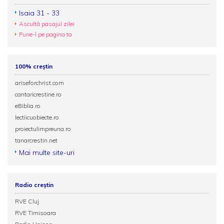
Isaia 31 - 33
Ascultă pasajul zilei
Pune-l pe pagina ta
100% creștin
ariseforchrist.com
cantaricrestine.ro
eBiblia.ro
lectiicuobiecte.ro
proiectulimpreuna.ro
tanarcrestin.net
Mai multe site-uri
Radio creștin
RVE Cluj
RVE Timisoara