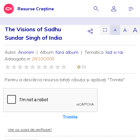
Resurse Creștine
The Visions of Sadhu
A
A
⛶
A
Sundar Singh of India
Autor:
Anonim
| Album:
fara album
| Tematica:
Iad si rai
Adaugata in
28/10/2006
0
/10
Pentru a descărca resursa bifați căsuța și apăsați "Trimite"
Trimite
Vrei sa scapi de verificare?