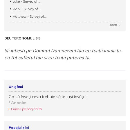
Luke - Survey of...
Mark - Survey of...
Matthew - Survey of...
Inainte
DEUTERONOMUL 6:5
Să iubeşti pe Domnul Dumnezeul tău cu toată inima ta,
cu tot sufletul tău şi cu toată puterea ta.
Un gând
Ca să înveţi ceva trebuie să te laşi învăţat.
Anonim
Pune-l pe pagina ta
Pasajul zilei