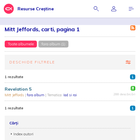
Resurse Creștine
Mitt Jeffords, carti, pagina 1
Toate albumele
fara album (1)
DESCHIDE FILTRELE
1 rezultate
1
Revelation 5
288 descărcări
Mitt Jeffords
|
fara album
| Tematica:
Iad si rai
1 rezultate
1
Cărți
Index autori