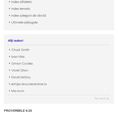
Index alfabetic
Index tematic
Index categorii de vârstă
Ultimele adăugate
Alți autori
Chuck Smith
Ioan Nita
Simion Costea
Viorel Silion
David McIlroy
echipa resursecrestine.ro
Mia Iovin
Toţi autorii
PROVERBELE 6:20