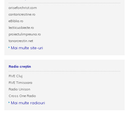
ariseforchrist.com
cantaricrestine.ro
eBiblia.ro
lectiicuobiecte.ro
proiectulimpreuna.ro
tanarcrestin.net
Mai multe site-uri
Radio creștin
RVE Cluj
RVE Timisoara
Radio Unison
Cross One Radio
Mai multe radiouri