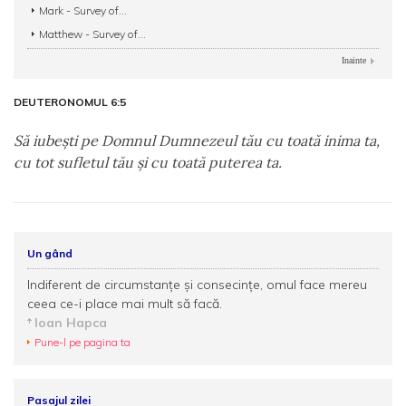
Mark - Survey of...
Matthew - Survey of...
Inainte
DEUTERONOMUL 6:5
Să iubeşti pe Domnul Dumnezeul tău cu toată inima ta,
cu tot sufletul tău şi cu toată puterea ta.
Un gând
Indiferent de circumstanțe și consecințe, omul face mereu
ceea ce-i place mai mult să facă.
Ioan Hapca
Pune-l pe pagina ta
Pasajul zilei