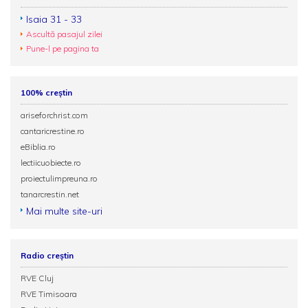
Isaia 31 - 33
Ascultă pasajul zilei
Pune-l pe pagina ta
100% creștin
ariseforchrist.com
cantaricrestine.ro
eBiblia.ro
lectiicuobiecte.ro
proiectulimpreuna.ro
tanarcrestin.net
Mai multe site-uri
Radio creștin
RVE Cluj
RVE Timisoara