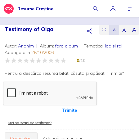
Resurse Creștine
Testimony of Olga
A
A
⛶
A
Autor:
Anonim
| Album:
fara album
| Tematica:
Iad si rai
Adaugata in
28/10/2006
0
/10
Pentru a descărca resursa bifați căsuța și apăsați "Trimite"
Trimite
Vrei sa scapi de verificare?
Comentarii
Adaugă comentariu