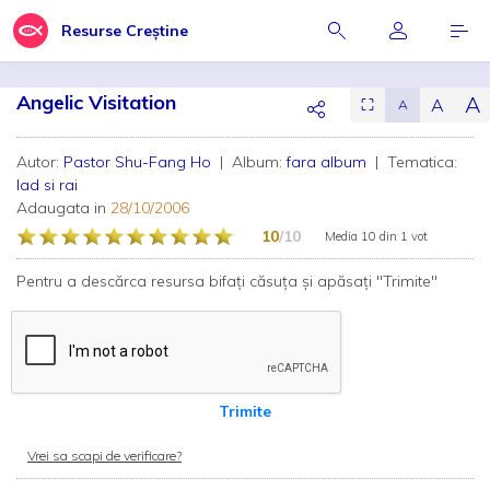
Resurse Creștine
Angelic Visitation
A
A
⛶
A
Autor:
Pastor Shu-Fang Ho
| Album:
fara album
| Tematica:
Iad si rai
Adaugata in
28/10/2006
10
/10
Media
10
din
1 vot
Pentru a descărca resursa bifați căsuța și apăsați "Trimite"
Trimite
Vrei sa scapi de verificare?