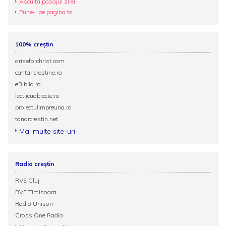
Ascultă pasajul zilei
Pune-l pe pagina ta
100% creștin
ariseforchrist.com
cantaricrestine.ro
eBiblia.ro
lectiicuobiecte.ro
proiectulimpreuna.ro
tanarcrestin.net
Mai multe site-uri
Radio creștin
RVE Cluj
RVE Timisoara
Radio Unison
Cross One Radio