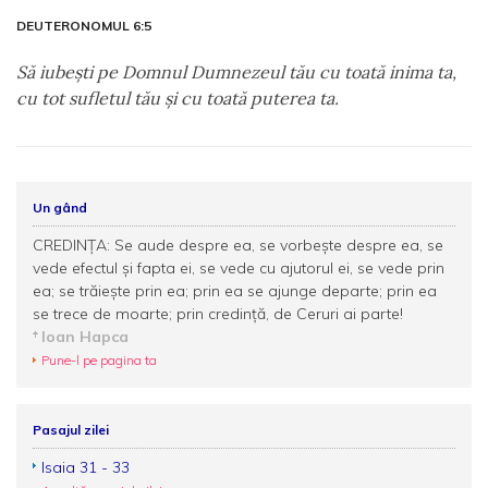
DEUTERONOMUL 6:5
Să iubeşti pe Domnul Dumnezeul tău cu toată inima ta,
cu tot sufletul tău şi cu toată puterea ta.
Un gând
CREDINȚA: Se aude despre ea, se vorbește despre ea, se
vede efectul și fapta ei, se vede cu ajutorul ei, se vede prin
ea; se trăiește prin ea; prin ea se ajunge departe; prin ea
se trece de moarte; prin credință, de Ceruri ai parte!
Ioan Hapca
Pune-l pe pagina ta
Pasajul zilei
Isaia 31 - 33