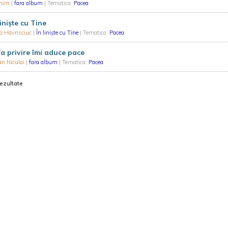
nim
|
fara album
| Tematica:
Pacea
liniște cu Tine
a Havrisciuc
|
În liniște cu Tine
| Tematica:
Pacea
a privire îmi aduce pace
an Niculai
|
fara album
| Tematica:
Pacea
rezultate