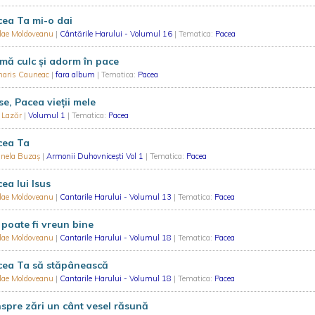
ea Ta mi-o dai
olae Moldoveanu
|
Cântările Harului - Volumul 16
| Tematica:
Pacea
mă culc și adorm în pace
aris Cauneac
|
fara album
| Tematica:
Pacea
se, Pacea vieții mele
f Lazăr
|
Volumul 1
| Tematica:
Pacea
cea Ta
inela Buzaș
|
Armonii Duhovnicești Vol 1
| Tematica:
Pacea
ea lui Isus
olae Moldoveanu
|
Cantarile Harului - Volumul 13
| Tematica:
Pacea
poate fi vreun bine
olae Moldoveanu
|
Cantarile Harului - Volumul 18
| Tematica:
Pacea
cea Ta să stăpânească
olae Moldoveanu
|
Cantarile Harului - Volumul 18
| Tematica:
Pacea
spre zări un cânt vesel răsună