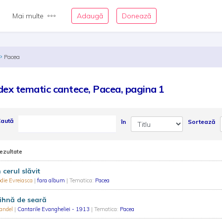
Mai multe
Adaugă
Donează
Pacea
dex tematic cantece, Pacea, pagina 1
aută
în
Sortează
rezultate
 cerul slăvit
die Evreiasca
|
fara album
| Tematica:
Pacea
ihnă de seară
Zandel
|
Cantarile Evangheliei - 1913
| Tematica:
Pacea