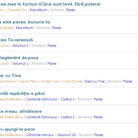
ea mea în furtuni (Când sunt lovit, fără putere)
n și Grațiella Piu
|
fara album
| Tematica:
Pacea
s este pacea, bucuria ta
ela Badea
|
fara album
| Tematica:
Pacea
cea Ta cerească
f Lazăr
|
Volumul 1
| Tematica:
Pacea
 legământ de pace
f Lazăr
|
Volumul 1
| Tematica:
Pacea
ar cu Tine
ca Zalomir, Costin Pârvu, Andrei Turcu, Corin Dume
|
Doar cu Tine
| Tematica:
Pacea
vită-mpărăție-a păcii
olae Moldoveanu
|
Cantarile Domnului - Caietul 1
| Tematica:
Pacea
e vreau, alinătoare
olae Moldoveanu
|
Cantarile Domnului - Caietul 1
| Tematica:
Pacea
s-ajungi la pace
olae Moldoveanu
|
Cântările Harului - Volumul 16
| Tematica:
Pacea