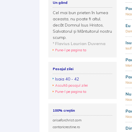
Un gând
Pac
Cel mai bun prieten în lumea
Nic
aceasta, nu poate fi altul,
decât Domnul Isus Hristos,
Eu 
Salvatorul şi Mântuitorul nostru
Dam
scump.
Isu
Flavius Laurian Duverna
Iosi
Pune-l pe pagina ta
Pa
Mar
Pasajul zilei
Pac
Isaia 40 - 42
Nic
Ascultă pasajul zilei
Pune-l pe pagina ta
Nu 
Nic
100% creștin
Pa
Nic
ariseforchrist.com
cantaricrestine.ro
Din