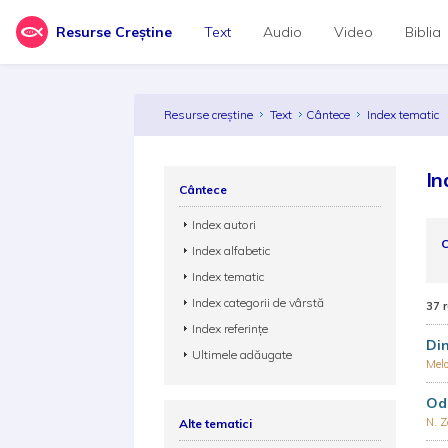
Resurse Creștine
Text
Audio
Video
Biblia
Resurse creștine
Text
Cântece
Index tematic
In
Cântece
Index autori
C
Index alfabetic
Index tematic
Index categorii de vârstă
37 
Index referințe
Din
Ultimele adăugate
Melo
Od
N. 
Alte tematici