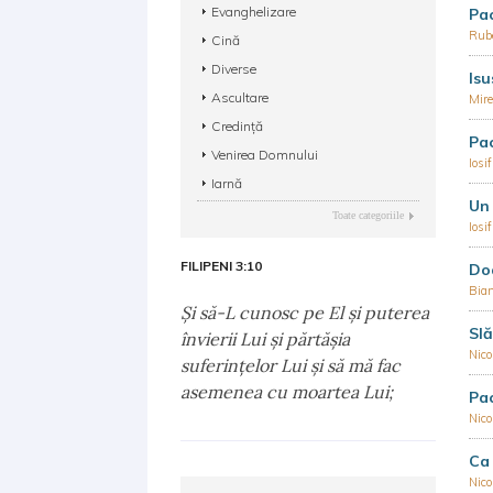
Evanghelizare
Pac
Rube
Cină
Diverse
Isu
Ascultare
Mir
Credință
Pa
Venirea Domnului
Iosi
Iarnă
Un
Toate categoriile
Iosi
FILIPENI 3:10
Do
Bian
Şi să-L cunosc pe El şi puterea
Slă
învierii Lui şi părtăşia
Nic
suferinţelor Lui şi să mă fac
asemenea cu moartea Lui;
Pac
Nic
Ca 
Nic