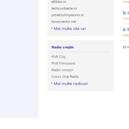
eBiblia.ro
Ano
lectiicuobiecte.ro
În 
proiectulimpreuna.ro
Alin
tanarcrestin.net
Mai multe site-uri
A T
Trai
Radio creștin
37 
RVE Cluj
RVE Timisoara
Radio Unison
Cross One Radio
Mai multe radiouri