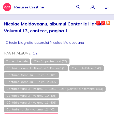
Resurse Creștine
Nicolae Moldoveanu, albumul Cantarile Harului -
Volumul 13, cantece, pagina 1
Citeste biografia autorului Nicolae Moldoveanu
PAGINI ALBUME:
1
2
Toate albumele
Cântări pentru copii (57)
Cântări traduse din Română în Engleză (1)
Cantarile Bibliei (140)
Cantarile Domnului - Caietul 1 (401)
Cântările Domnului - Caietul 2 (365)
Cantarile Harului - Volumul 1 | 1959 - 1964 (Cantari din temnita) (361)
Cantarile Harului - Volumul 10 (403)
Cântările Harului - Volumul 11 (406)
Cantarile harului - volumul 12 (402)