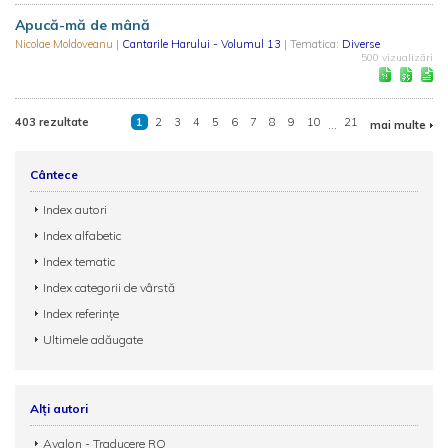
Apucă-mă de mână
Nicolae Moldoveanu
|
Cantarile Harului - Volumul 13
| Tematica:
Diverse
500 vizualizări
403 rezultate
1
2
3
4
5
6
7
8
9
10
...
21
mai multe
Cântece
Index autori
Index alfabetic
Index tematic
Index categorii de vârstă
Index referințe
Ultimele adăugate
Alți autori
Avalon - Traducere RO