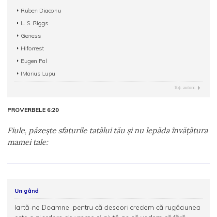
Ruben Diaconu
L. S. Riggs
Geness
Hiforrest
Eugen Pal
IMarius Lupu
Toţi autorii
PROVERBELE 6:20
Fiule, păzeşte sfaturile tatălui tău şi nu lepăda învăţătura
mamei tale:
Un gând
Iartă-ne Doamne, pentru că deseori credem că rugăciunea