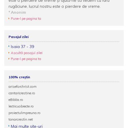
este o pierdere de vreme şi ajută-ne să vedem că fără
rugăciune, lucrul nostru este o pierdere de vreme.
Anonim
Pune-l pe pagina ta
Pasajul zilei
Isaia 37 - 39
Ascultă pasajul zilei
Pune-l pe pagina ta
100% creștin
ariseforchrist.com
cantaricrestine.ro
eBiblia.ro
lectiicuobiecte.ro
proiectulimpreuna.ro
tanarcrestin.net
Mai multe site-uri