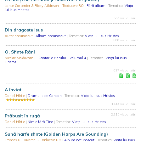
Lance Carpenter & Ricky Atkinson - Traducere RO
|
Fără album
| Tematica:
Viaţa
lui Isus Hristos
557 vizualizări
Din dragoste Isus
Autor necunoscut
|
Album necunoscut
| Tematica:
Viaţa lui Isus Hristos
800 vizualizări
O, Sfinte Răni
Nicolae Moldoveanu
|
Cantarile Harului - Volumul 4
| Tematica:
Viaţa lui Isus
Hristos
627 vizualizări
A înviat
Daniel Hîrtie
|
Drumul spre Canaan
| Tematica:
Viaţa lui Isus Hristos
3.414 vizualizări
2.215 vizualizări
Prăbușit în rugă
Daniel Hîrtie
|
Nimic fără Tine
| Tematica:
Viaţa lui Isus Hristos
Sună harfe sfinte (Golden Harps Are Sounding)
Frances R. Havergal - Traducere RO
|
Album necunoscut
| Tematica:
Viaţa lui Isus