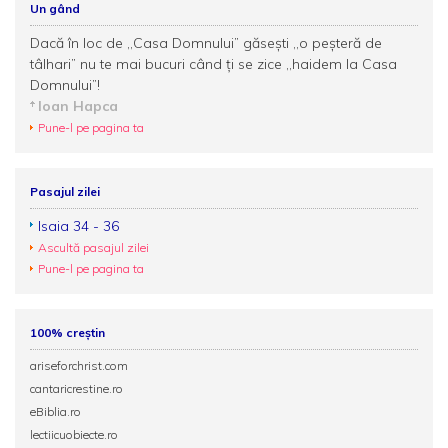
Un gând
Dacă în loc de ,,Casa Domnului” găsești ,,o peșteră de
tâlhari” nu te mai bucuri când ți se zice ,,haidem la Casa
Domnului”!
Ioan Hapca
Pune-l pe pagina ta
Pasajul zilei
Isaia 34 - 36
Ascultă pasajul zilei
Pune-l pe pagina ta
100% creștin
ariseforchrist.com
cantaricrestine.ro
eBiblia.ro
lectiicuobiecte.ro