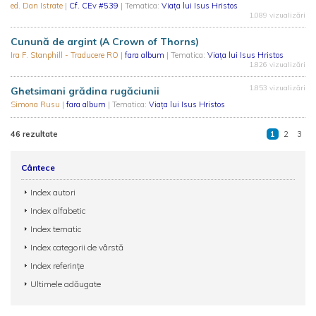
ed. Dan Istrate
|
Cf. CEv #539
| Tematica:
Viaţa lui Isus Hristos
1.089 vizualizări
Cunună de argint (A Crown of Thorns)
Ira F. Stanphill - Traducere RO
|
fara album
| Tematica:
Viaţa lui Isus Hristos
1.826 vizualizări
1.853 vizualizări
Ghetsimani grădina rugăciunii
Simona Rusu
|
fara album
| Tematica:
Viaţa lui Isus Hristos
46 rezultate
1
2
3
Cântece
Index autori
Index alfabetic
Index tematic
Index categorii de vârstă
Index referințe
Ultimele adăugate