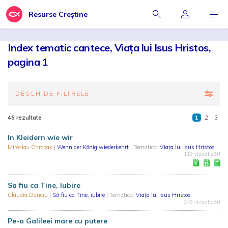
Resurse Creștine
Index tematic cantece, Viaţa lui Isus Hristos,
pagina 1
DESCHIDE FILTRELE
46 rezultate
1
2
3
In Kleidern wie wir
Miroslav Chrobak
|
Wenn der König wiederkehrt
| Tematica:
Viaţa lui Isus Hristos
119 vizualizări
Sa fiu ca Tine, Iubire
Claudia Danciu
|
Să fiu ca Tine, iubire
| Tematica:
Viaţa lui Isus Hristos
248 vizualizări
Pe-a Galileei mare cu putere