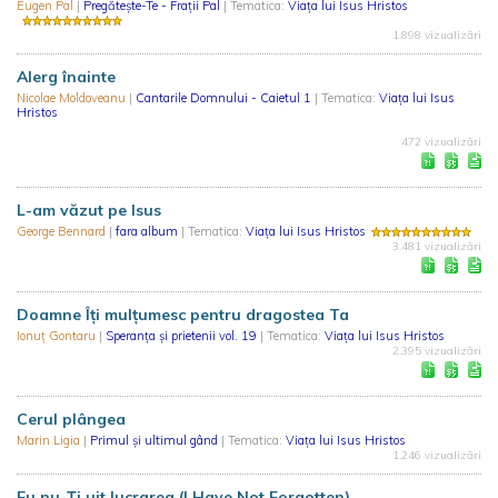
Eugen Pal
|
Pregăteşte-Te - Frații Pal
| Tematica:
Viaţa lui Isus Hristos
1.898 vizualizări
Alerg înainte
Nicolae Moldoveanu
|
Cantarile Domnului - Caietul 1
| Tematica:
Viaţa lui Isus
Hristos
472 vizualizări
L-am văzut pe Isus
George Bennard
|
fara album
| Tematica:
Viaţa lui Isus Hristos
3.481 vizualizări
Doamne Îți mulțumesc pentru dragostea Ta
Ionuț Gontaru
|
Speranța și prietenii vol. 19
| Tematica:
Viaţa lui Isus Hristos
2.395 vizualizări
Cerul plângea
Marin Ligia
|
Primul și ultimul gând
| Tematica:
Viaţa lui Isus Hristos
1.246 vizualizări
Eu nu-Ţi uit lucrarea (I Have Not Forgotten)