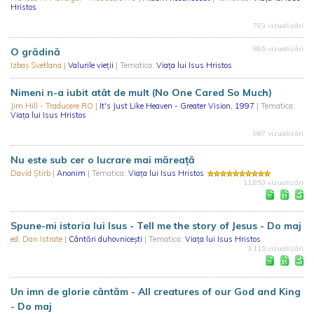
Hristos
793 vizualizări
865 vizualizări
O grădină
Izbaș Svetlana
|
Valurile vieții
| Tematica:
Viaţa lui Isus Hristos
Nimeni n-a iubit atât de mult (No One Cared So Much)
Jim Hill - Traducere RO
|
It's Just Like Heaven - Greater Vision, 1997
| Tematica:
Viaţa lui Isus Hristos
987 vizualizări
Nu este sub cer o lucrare mai măreață
David Știrb
|
Anonim
| Tematica:
Viaţa lui Isus Hristos
11.853 vizualizări
Spune-mi istoria lui Isus - Tell me the story of Jesus - Do maj
ed. Dan Istrate
|
Cântări duhovnicești
| Tematica:
Viaţa lui Isus Hristos
3.115 vizualizări
Un imn de glorie cântăm - All creatures of our God and King
- Do maj