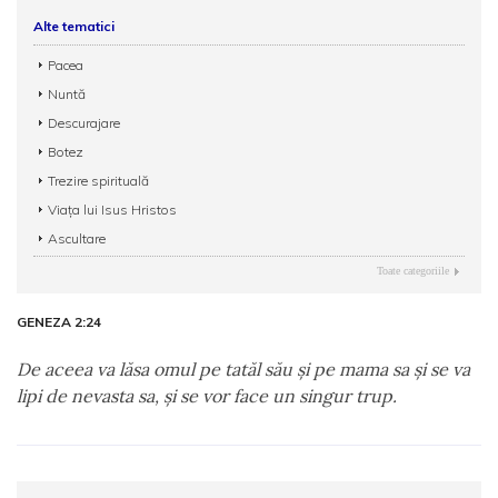
Alte tematici
Pacea
Nuntă
Descurajare
Botez
Trezire spirituală
Viaţa lui Isus Hristos
Ascultare
Toate categoriile
GENEZA 2:24
De aceea va lăsa omul pe tatăl său şi pe mama sa şi se va
lipi de nevasta sa, şi se vor face un singur trup.