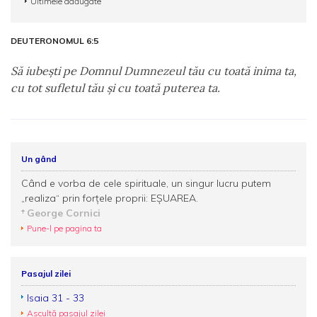
Ultimele adăugate
DEUTERONOMUL 6:5
Să iubeşti pe Domnul Dumnezeul tău cu toată inima ta,
cu tot sufletul tău şi cu toată puterea ta.
Un gând
Când e vorba de cele spirituale, un singur lucru putem
„realiza“ prin forțele proprii: EȘUAREA.
George Cornici
Pune-l pe pagina ta
Pasajul zilei
Isaia 31 - 33
Ascultă pasajul zilei