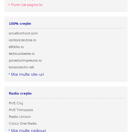
Pune-l pe pagina ta
100% creștin
ariseforchrist.com
cantaricrestine.ro
eBiblia.ro
lectiicuobiecte.ro
proiectulimpreuna.ro
tanarcrestin.net
Mai multe site-uri
Radio creștin
RVE Cluj
RVE Timisoara
Radio Unison
Cross One Radio
Mai multe radiouri