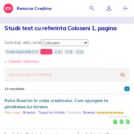
Resurse Creștine
Studii text cu referinta Coloseni 1, pagina
Selectați altă carte
Toate capitolele (17)
1 (11)
2 (1)
3 (4)
4 (1)
+ Citeste referinta
DESCHIDE FILTRELE
10 rezultate
1
Rolul Bisericii în viața creștinului: Cum ajungem la
plinătatea lui Hristos
Petru Loga
|
Biserica - Trupul lui Hristos
| Tematica:
Biserica
110 vizualizări