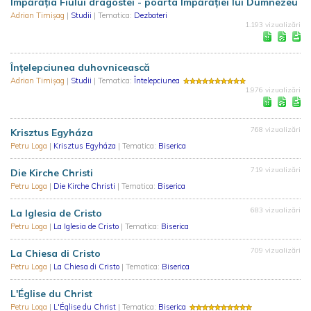
Împărăția Fiului dragostei - poarta Împărăției lui Dumnezeu
Adrian Timișag
|
Studii
| Tematica:
Dezbateri
1.193 vizualizări
Înțelepciunea duhovnicească
Adrian Timișag
|
Studii
| Tematica:
Întelepciunea
1.976 vizualizări
768 vizualizări
Krisztus Egyháza
Petru Loga
|
Krisztus Egyháza
| Tematica:
Biserica
719 vizualizări
Die Kirche Christi
Petru Loga
|
Die Kirche Christi
| Tematica:
Biserica
683 vizualizări
La Iglesia de Cristo
Petru Loga
|
La Iglesia de Cristo
| Tematica:
Biserica
709 vizualizări
La Chiesa di Cristo
Petru Loga
|
La Chiesa di Cristo
| Tematica:
Biserica
L'Église du Christ
Petru Loga
|
L'Église du Christ
| Tematica:
Biserica