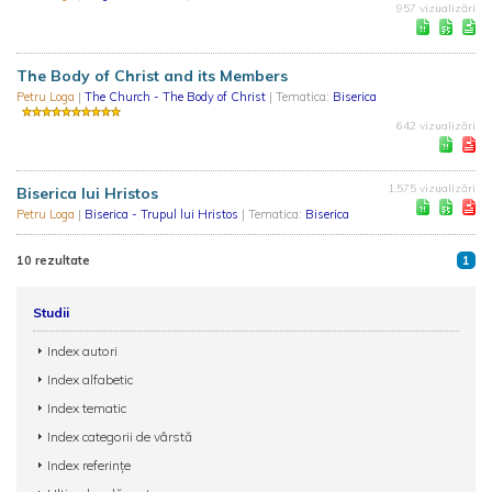
957 vizualizări
The Body of Christ and its Members
Petru Loga
|
The Church - The Body of Christ
| Tematica:
Biserica
642 vizualizări
1.575 vizualizări
Biserica lui Hristos
Petru Loga
|
Biserica - Trupul lui Hristos
| Tematica:
Biserica
10 rezultate
1
Studii
Index autori
Index alfabetic
Index tematic
Index categorii de vârstă
Index referințe