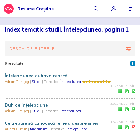
Resurse Creștine
Index tematic studii, Întelepciunea, pagina 1
DESCHIDE FILTRELE
6 rezultate
1
Înțelepciunea duhovnicească
Adrian Timișag
|
Studii
| Tematica:
Întelepciunea
1.977 vizualizări
2.515 vizualizări
Duh de înțelepciune
Adrian Timișag
|
Studii
| Tematica:
Întelepciunea
1.520 vizualizări
Ce trebuie să cunoască femeia despre sine?
Aurica Guzun
|
fara album
| Tematica:
Întelepciunea