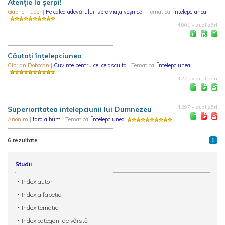
Atenție la șerpi!
Gabriel Tudor
|
Pe calea adevărului, spre viața veșnică
| Tematica:
Întelepciunea
4.801 vizualizări
Căutați înțelepciunea
Ciprian Dobocan
|
Cuvinte pentru cei ce asculta
| Tematica:
Întelepciunea
3.275 vizualizări
4.297 vizualizări
Superioritatea intelepciunii lui Dumnezeu
Anonim
|
fara album
| Tematica:
Întelepciunea
6 rezultate
1
Studii
Index autori
Index alfabetic
Index tematic
Index categorii de vârstă