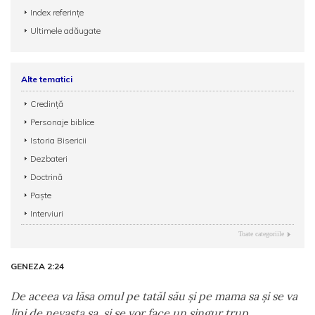
Index referințe
Ultimele adăugate
Alte tematici
Credință
Personaje biblice
Istoria Bisericii
Dezbateri
Doctrină
Paște
Interviuri
Toate categoriile
GENEZA 2:24
De aceea va lăsa omul pe tatăl său şi pe mama sa şi se va
lipi de nevasta sa, şi se vor face un singur trup.