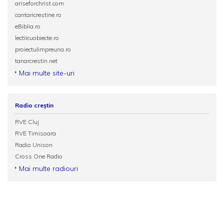
ariseforchrist.com
cantaricrestine.ro
eBiblia.ro
lectiicuobiecte.ro
proiectulimpreuna.ro
tanarcrestin.net
Mai multe site-uri
Radio creștin
RVE Cluj
RVE Timisoara
Radio Unison
Cross One Radio
Mai multe radiouri