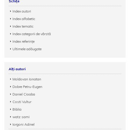
Schițe
Index autori
Index alfabetic
Index tematic
Index categorii de vârstă
Index referințe
Ultimele adăugate
Alți autori
Moldovan Ionatan
Dobre Petru-Eugen
Daniel Cioaba
Costi Vultur
Biblia
watz sami
Iorgoni Adinel