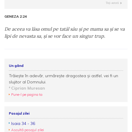
Toţi autorii
GENEZA 2:24
De aceea va lăsa omul pe tatăl său şi pe mama sa şi se va
lipi de nevasta sa, şi se vor face un singur trup.
Un gând
Trăiește în adevăr, urmărește dragostea și astfel, vei fi un
slujitor al Domnului.
Ciprian Muresan
Pune-l pe pagina ta
Pasajul zilei
Isaia 34 - 36
Ascultă pasajul zilei