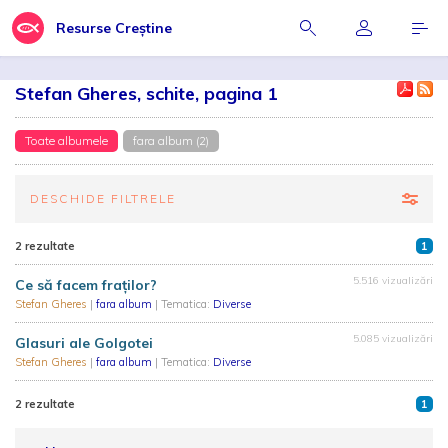
Resurse Creștine
Stefan Gheres, schite, pagina 1
Toate albumele
fara album (2)
DESCHIDE FILTRELE
2 rezultate
1
5.516 vizualizări
Ce să facem fraţilor?
Stefan Gheres
|
fara album
| Tematica:
Diverse
5.085 vizualizări
Glasuri ale Golgotei
Stefan Gheres
|
fara album
| Tematica:
Diverse
2 rezultate
1