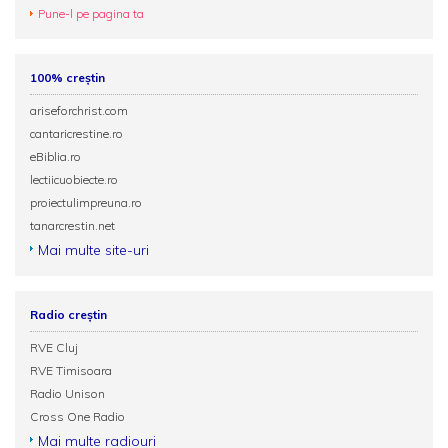
Pune-l pe pagina ta
100% creștin
ariseforchrist.com
cantaricrestine.ro
eBiblia.ro
lectiicuobiecte.ro
proiectulimpreuna.ro
tanarcrestin.net
Mai multe site-uri
Radio creștin
RVE Cluj
RVE Timisoara
Radio Unison
Cross One Radio
Mai multe radiouri