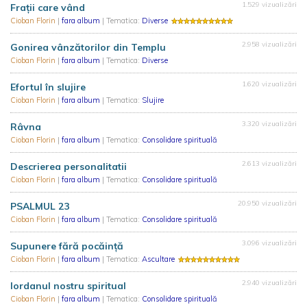
1.529 vizualizări
Frații care vând
Cioban Florin
|
fara album
| Tematica:
Diverse
2.958 vizualizări
Gonirea vânzătorilor din Templu
Cioban Florin
|
fara album
| Tematica:
Diverse
1.620 vizualizări
Efortul în slujire
Cioban Florin
|
fara album
| Tematica:
Slujire
3.320 vizualizări
Râvna
Cioban Florin
|
fara album
| Tematica:
Consolidare spirituală
2.613 vizualizări
Descrierea personalitatii
Cioban Florin
|
fara album
| Tematica:
Consolidare spirituală
20.950 vizualizări
PSALMUL 23
Cioban Florin
|
fara album
| Tematica:
Consolidare spirituală
3.096 vizualizări
Supunere fără pocăință
Cioban Florin
|
fara album
| Tematica:
Ascultare
2.940 vizualizări
Iordanul nostru spiritual
Cioban Florin
|
fara album
| Tematica:
Consolidare spirituală