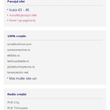
Pasajul zilei
Isaia 43 - 45
Ascultă pasajul zilei
Pune-l pe pagina ta
100% creștin
ariseforchrist.com
cantaricrestine.ro
eBiblia.ro
lectiicuobiecte.ro
proiectulimpreuna.ro
tanarcrestin.net
Mai multe site-uri
Radio creștin
RVE Cluj
RVE Timisoara