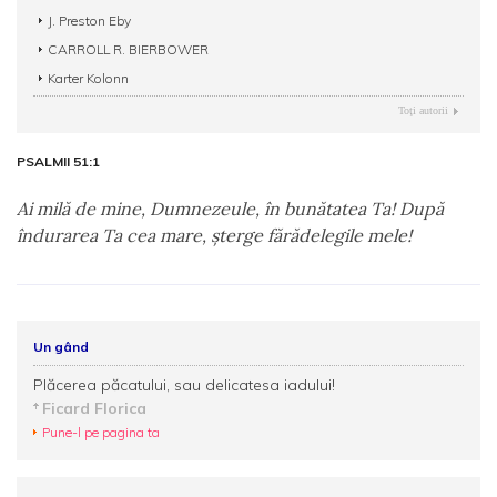
J. Preston Eby
CARROLL R. BIERBOWER
Karter Kolonn
Toţi autorii
PSALMII 51:1
Ai milă de mine, Dumnezeule, în bunătatea Ta! După
îndurarea Ta cea mare, şterge fărădelegile mele!
Un gând
Plăcerea păcatului, sau delicatesa iadului!
Ficard Florica
Pune-l pe pagina ta