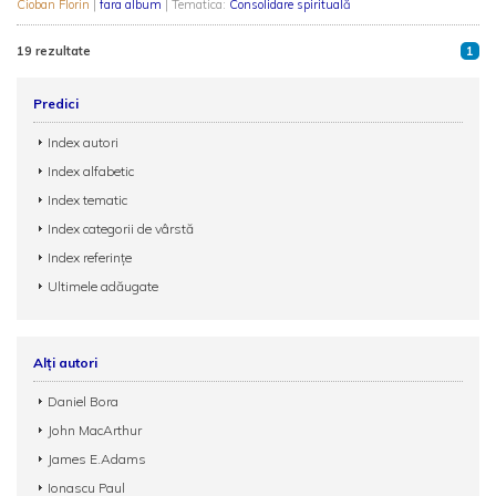
Cioban Florin
|
fara album
| Tematica:
Consolidare spirituală
19 rezultate
1
Predici
Index autori
Index alfabetic
Index tematic
Index categorii de vârstă
Index referințe
Ultimele adăugate
Alți autori
Daniel Bora
John MacArthur
James E.Adams
Ionascu Paul