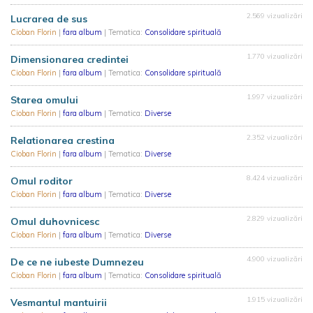
2.569 vizualizări
Lucrarea de sus
Cioban Florin
|
fara album
| Tematica:
Consolidare spirituală
1.770 vizualizări
Dimensionarea credintei
Cioban Florin
|
fara album
| Tematica:
Consolidare spirituală
1.997 vizualizări
Starea omului
Cioban Florin
|
fara album
| Tematica:
Diverse
2.352 vizualizări
Relationarea crestina
Cioban Florin
|
fara album
| Tematica:
Diverse
8.424 vizualizări
Omul roditor
Cioban Florin
|
fara album
| Tematica:
Diverse
2.829 vizualizări
Omul duhovnicesc
Cioban Florin
|
fara album
| Tematica:
Diverse
4.900 vizualizări
De ce ne iubeste Dumnezeu
Cioban Florin
|
fara album
| Tematica:
Consolidare spirituală
1.915 vizualizări
Vesmantul mantuirii