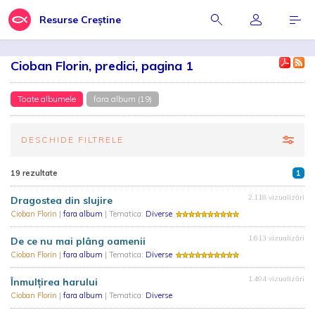
Resurse Creștine
Cioban Florin, predici, pagina 1
Toate albumele
fara album (19)
DESCHIDE FILTRELE
19 rezultate
1
2.118 vizualizări
Dragostea din slujire
Cioban Florin
|
fara album
| Tematica:
Diverse
1.613 vizualizări
De ce nu mai plâng oamenii
Cioban Florin
|
fara album
| Tematica:
Diverse
1.494 vizualizări
Înmulțirea harului
Cioban Florin
|
fara album
| Tematica:
Diverse