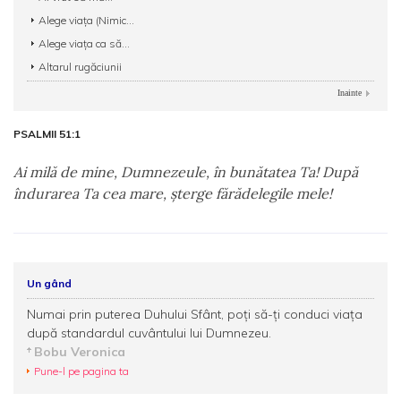
Alege viața (Nimic...
Alege viaţa ca să...
Altarul rugăciunii
Inainte
PSALMII 51:1
Ai milă de mine, Dumnezeule, în bunătatea Ta! După
îndurarea Ta cea mare, şterge fărădelegile mele!
Un gând
Numai prin puterea Duhului Sfânt, poți să-ți conduci viața
după standardul cuvântului lui Dumnezeu.
Bobu Veronica
Pune-l pe pagina ta