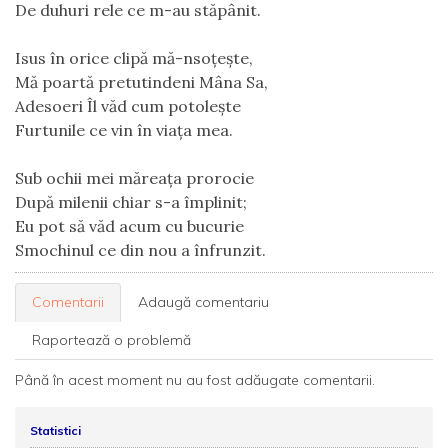
De duhuri rele ce m-au stăpânit.
Isus în orice clipă mă-nsoțește,
Mă poartă pretutindeni Mâna Sa,
Adesoeri Îl văd cum potolește
Furtunile ce vin în viaţa mea.
Sub ochii mei măreaţa prorocie
După milenii chiar s-a împlinit;
Eu pot să văd acum cu bucurie
Smochinul ce din nou a înfrunzit. 
Comentarii
Adaugă comentariu
Raportează o problemă
Până în acest moment nu au fost adăugate comentarii.
Statistici