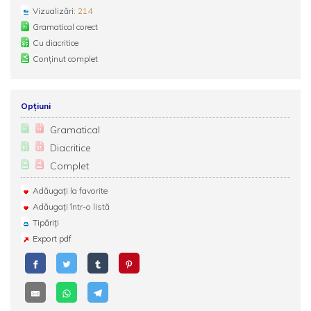
Vizualizări:
214
Gramatical corect
Cu diacritice
Conținut complet
Opțiuni
Gramatical
Diacritice
Complet
Adăugați la favorite
Adăugați într-o listă
Tipăriți
Export pdf