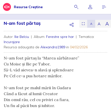
Resurse Creștine
N-am fost părtaș
A
A
⛶
A
Autor:
Ilie Belciu
| Album:
Ferestre spre har
| Tematica:
Incurajare
Resursa adaugata de
Alexandra1989
in
04/02/2026
N-am fost părtaş la “Marea sărbătoare”
Cu Moise şi Ilie pe Tabor,
Să-L văd aievea-n slavă şi splendoare
Pe Cel ce-a pus hotare mărilor.
N-am fost pe malul mării în Gadara
Când a făcut al lumii Creator
Din omul rău, cel cu priviri ca fiara,
Un fiu al păcii bun şi iubitor.