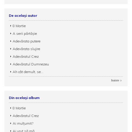
De același autor
8 Martie
A serii părtăşie
Adevărata putere
Adevărata slujire
Adevăratul Crez
Adevăratul Dumnezeu
Ah cât demult, se...
Inainte
Din același album
8 Martie
Adevăratul Crez
Ai mulțumit?
Ai vrut să mă...