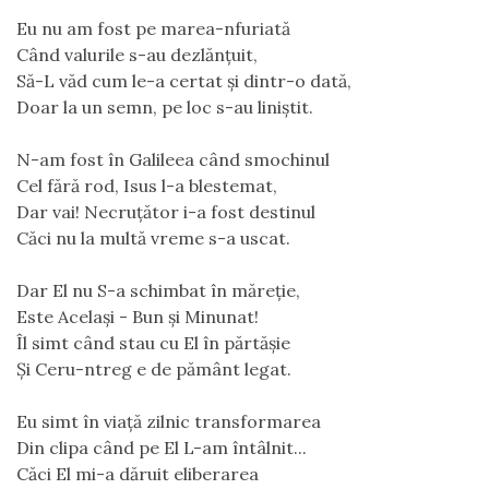
Eu nu am fost pe marea-nfuriată
Când valurile s-au dezlănţuit,
Să-L văd cum le-a certat şi dintr-o dată,
Doar la un semn, pe loc s-au liniştit.
N-am fost în Galileea când smochinul
Cel fără rod, Isus l-a blestemat,
Dar vai! Necruţător i-a fost destinul
Căci nu la multă vreme s-a uscat.
Dar El nu S-a schimbat în măreție,
Este Acelaşi - Bun şi Minunat!
Îl simt când stau cu El în părtăşie
Şi Ceru-ntreg e de pământ legat.
Eu simt în viaţă zilnic transformarea
Din clipa când pe El L-am întâlnit...
Căci El mi-a dăruit eliberarea