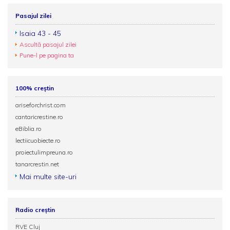
Pasajul zilei
Isaia 43 - 45
Ascultă pasajul zilei
Pune-l pe pagina ta
100% creștin
ariseforchrist.com
cantaricrestine.ro
eBiblia.ro
lectiicuobiecte.ro
proiectulimpreuna.ro
tanarcrestin.net
Mai multe site-uri
Radio creștin
RVE Cluj