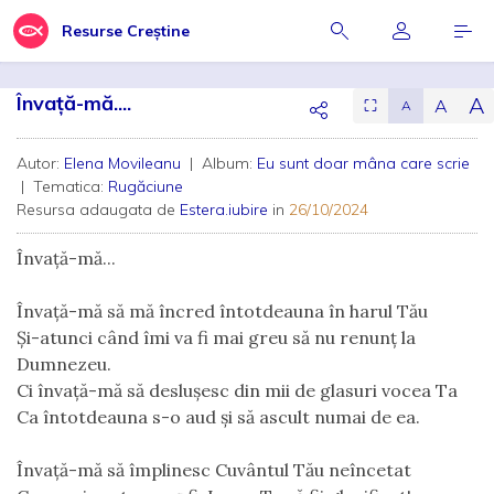
Resurse Creștine
Învață-mă....
A
A
⛶
A
Autor:
Elena Movileanu
| Album:
Eu sunt doar mâna care scrie
| Tematica:
Rugăciune
Resursa adaugata de
Estera.iubire
in
26/10/2024
Învață-mă...
Învață-mă să mă încred întotdeauna în harul Tău
Și-atunci când îmi va fi mai greu să nu renunț la 
Dumnezeu.
Ci învață-mă să deslușesc din mii de glasuri vocea Ta
Ca întotdeauna s-o aud și să ascult numai de ea.
Învață-mă să împlinesc Cuvântul Tău neîncetat