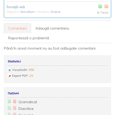
Învață-mă
Diana14
|
fara album
| Tematica:
Diverse
Poezie
Comentarii
Adaugă comentariu
Raportează o problemă
Până în acest moment nu au fost adăugate comentarii.
Statistici
Vizualizări:
558
Export PDF:
29
Opțiuni
Gramatical
Diacritice