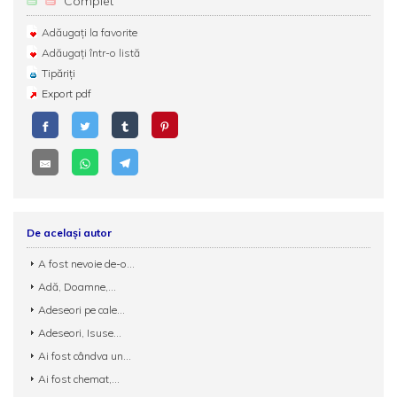
Complet
Adăugați la favorite
Adăugați într-o listă
Tipăriți
Export pdf
De același autor
A fost nevoie de-o...
Adă, Doamne,...
Adeseori pe cale...
Adeseori, Isuse...
Ai fost cândva un...
Ai fost chemat,...