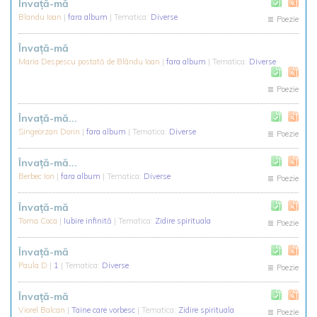
Învață-mă
Blandu Ioan
|
fara album
| Tematica:
Diverse
Poezie
Învață-mă
Maria Despescu postată de Blându Ioan
|
fara album
| Tematica:
Diverse
Poezie
Învaţă-mă...
Singeorzan Dorin
|
fara album
| Tematica:
Diverse
Poezie
Învaţă-mă...
Berbec Ion
|
fara album
| Tematica:
Diverse
Poezie
Învață-mă
Toma Coca
|
Iubire infinită
| Tematica:
Zidire spirituala
Poezie
Învaţă-mă
Paula D
|
1
| Tematica:
Diverse
Poezie
Învață-mă
Viorel Balcan
|
Taine care vorbesc
| Tematica:
Zidire spirituala
Poezie