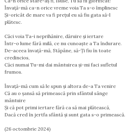
Ca-n orice stare-aș fi, Isuse, Tu să fii glorificat!
Învață-mă ca-n orice vreme voia Ta s-o împlinesc
Și-oricât de mare va fi prețul eu să fiu gata să-l 
plătesc.
Căci voia Ta-i neprihănire, dăruire și iertare
Într-o lume fără milă, ce nu cunoaște a Ta îndurare.
De-aceea învață-mă, Stăpâne, să-Ți fiu în toate 
credincios,
Căci numai Tu-mi dai mântuirea și-mi faci sufletul 
frumos.
Învață-mă cum să le spun și altora de-a Ta venire
Că au o șansă să primească prin sfântul sânge 
mântuire
Și că pot primi iertare fără ca să mai plătească,
Dacă cred în jertfa sfântă și sunt gata s-o primească.
(26 octombrie 2024)