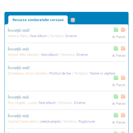
Resurse similare/alte versiuni
Învață-mă!
Ionescu Petru
|
fara album
| Tematica:
Diverse
Poezie
Învață-mă
Simion Felix Marţian
|
fara album
| Tematica:
Diverse
Poezie
Învață-mă!
Danielescu Alina Camelia
|
Picături de har
| Tematica:
Trezire si veghere
Poezie
Învaţă-mă
Rus Angela - Lucia
|
fara album
| Tematica:
Diverse
Poezie
Învață-mă
Cosma Diana Ioana
|
creație proprie
| Tematica:
Rugăciune
Poezie