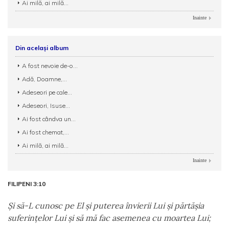
Ai milă, ai milă...
Inainte
Din același album
A fost nevoie de-o...
Adă, Doamne,...
Adeseori pe cale...
Adeseori, Isuse...
Ai fost cândva un...
Ai fost chemat,...
Ai milă, ai milă...
Inainte
FILIPENI 3:10
Şi să-L cunosc pe El şi puterea învierii Lui şi părtăşia
suferinţelor Lui şi să mă fac asemenea cu moartea Lui;