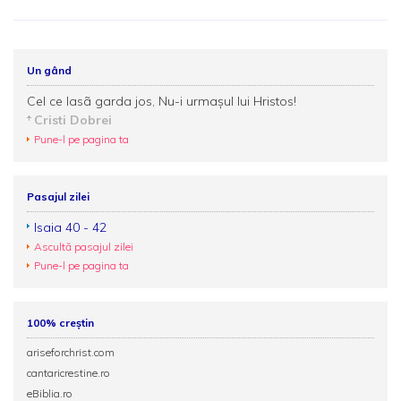
Un gând
Cel ce lasã garda jos, Nu-i urmaşul lui Hristos!
Cristi Dobrei
Pune-l pe pagina ta
Pasajul zilei
Isaia 40 - 42
Ascultă pasajul zilei
Pune-l pe pagina ta
100% creștin
ariseforchrist.com
cantaricrestine.ro
eBiblia.ro