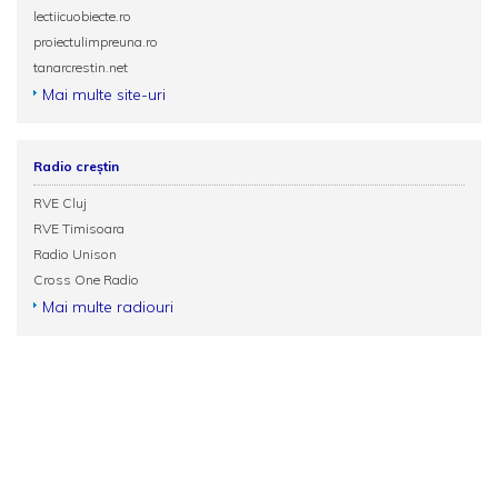
lectiicuobiecte.ro
proiectulimpreuna.ro
tanarcrestin.net
Mai multe site-uri
Radio creștin
RVE Cluj
RVE Timisoara
Radio Unison
Cross One Radio
Mai multe radiouri