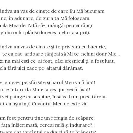
cândva un vas de cinste de care Eu Mă bucuram
 tine, în adunare, de gura ta Mă foloseam,
mila Mea de Tată să-i mângâi pe cei răniți
rg din ochii plânși durerea celor asupriţi.
cândva un vas de cinste și te priveam cu bucurie,
te cu cât-ardoare tânjeai să Mi te-nchini doar Mie...
i nu mai ești ce-ai fost, căci sfeșnicul ți-a fost luat,
ela fără ulei zace pe-altarul dărâmat.
vremea-i pe sfârșite și harul Meu va fi luat!
u te întorci la Mine, aicea jos vei fi lăsat!
 vei plânge cu suspine, însă va fi un prea târziu,
uat cu ușurință Cuvântul Meu ce este viu.
m fost pentru tine un refugiu de scăpare,
fața înlăcrimată, cereai milă și îndurare? !
ți-am dat Cuvântul ca din el să te hrănești?