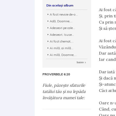
Din același album
Ai fost 
A fost nevoie de-o...
Și, prin
Adă, Doamne,...
Ca prin 
Și să ște
Adeseori pe cale...
Adeseori, Isuse...
Ai fost 
Ai fost chemat,...
Văzându-
Ai milă, ai milă...
Dar astăz
Ai milă, Doamne,...
Iar cand
Inainte
Dar iată 
PROVERBELE 6:20
Și dacă n
Și-atunci
Fiule, păzeşte sfaturile
Căci ai l
tatălui tău şi nu lepăda
învăţătura mamei tale:
Oare n-a
Când, cu 
Oare nu 