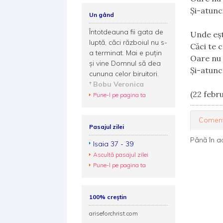
Și-atunci
Un gând
Întotdeauna fii gata de
Unde eșt
luptă, căci războiul nu s-
Căci te c
a terminat. Mai e puţin
Oare nu 
şi vine Domnul să dea
Și-atunce
cununa celor biruitori.
Bobu Veronica
(22 febr
Pune-l pe pagina ta
Coment
Pasajul zilei
Până în a
Isaia 37 - 39
Ascultă pasajul zilei
Pune-l pe pagina ta
100% creștin
ariseforchrist.com