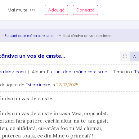
Mai multe
Adaugă
Donează
u
Eu sunt doar mâna care scrie
Ai fost cândva un vas de cinste...
cândva un vas de cinste...
⛶
A
na Movileanu
| Album:
Eu sunt doar mâna care scrie
| Tematica:
Tr
adaugata de
Estera.iubire
in
22/02/2025
ândva un vas de cinste...
ândva un vas de cinste în casa Mea, copil iubit.
i zaci fără putere, căci la altar nu te-am găsit.
Meu, ce altădată, cu-atâta foc tu Mă chemai,
i puterea toată, ce din Mine o primeai? !