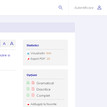
Autentificare
A
A
Statistici
Vizualizări:
944
ezire si
Export PDF:
25
Opțiuni
Gramatical
Diacritice
Complet
Adăugați la favorite