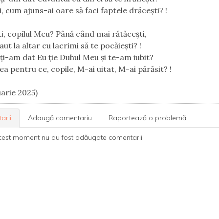
, cum ajuns-ai oare să faci faptele drăcești? !
i, copilul Meu? Până când mai rătăcești,
aut la altar cu lacrimi să te pocăiești? !
ți-am dat Eu ție Duhul Meu și te-am iubit?
a pentru ce, copile, M-ai uitat, M-ai părăsit? !
uarie 2025)
arii
Adaugă comentariu
Raportează o problemă
cest moment nu au fost adăugate comentarii.