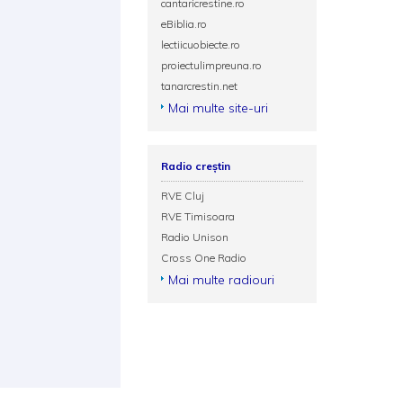
cantaricrestine.ro
eBiblia.ro
lectiicuobiecte.ro
proiectulimpreuna.ro
tanarcrestin.net
Mai multe site-uri
Radio creștin
RVE Cluj
RVE Timisoara
Radio Unison
Cross One Radio
Mai multe radiouri