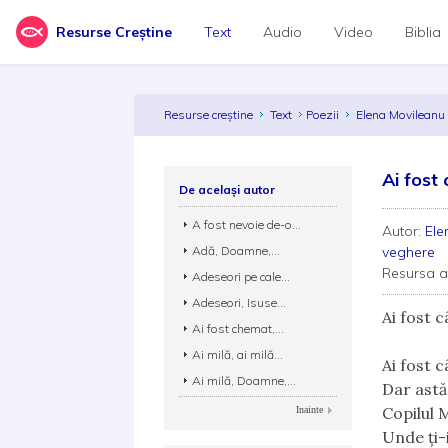
Resurse Creștine
Text
Audio
Video
Biblia
Resurse creștine
Text
Poezii
Elena Movilean
Ai fost 
De același autor
A fost nevoie de-o...
Autor:
Ele
Adă, Doamne,...
veghere
Resursa 
Adeseori pe cale...
Adeseori, Isuse...
Ai fost c
Ai fost chemat,...
Ai milă, ai milă...
Ai fost c
Ai milă, Doamne,...
Dar astăz
Copilul 
Inainte
Unde ți-