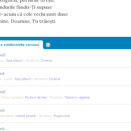
tignesc pornirile fireşti,
ndurile fiindu-Ți supuse
de-acum că cele vechi sunt duse
mine, Doamne, Tu trăieşti. 
e similare/alte versiuni
mă!
tru
|
fara album
| Tematica:
Diverse
-mă
a - Lucia
|
fara album
| Tematica:
Diverse
mă!
u Alina Camelia
|
Picături de har
| Tematica:
Trezire si veghere
-mă
na Ioana
|
creație proprie
| Tematica:
Rugăciune
ă....