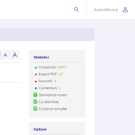
Autentificare
A
A
Statistici
Vizualizări:
5672
Export PDF:
27
Favorită:
4
Comentarii:
2
Gramatical corect
Cu diacritice
Conținut complet
Opțiuni