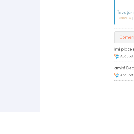
Învață
Diana14
|
Coment
imi place 
Adăugat
amin! Deo
Adăugat