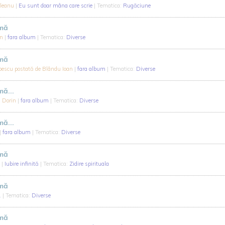
ileanu
|
Eu sunt doar mâna care scrie
| Tematica:
Rugăciune
-mă
an
|
fara album
| Tematica:
Diverse
-mă
pescu postată de Blându Ioan
|
fara album
| Tematica:
Diverse
mă...
n Dorin
|
fara album
| Tematica:
Diverse
mă...
|
fara album
| Tematica:
Diverse
-mă
a
|
Iubire infinită
| Tematica:
Zidire spirituala
-mă
1
| Tematica:
Diverse
-mă