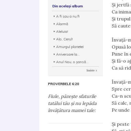
Şi jertfă
Din același album
Ca inima
A fi sau a nu fi
Şi trupu
Alarmă
Să caute 
Aleluia!
Alo, Cerul!
Învaţă-m
Opusă lov
Amurgul planetei
Pune în 
Aniversare la...
Şi fă-o a
Anul Nou, o șansă...
Ca să rid
Inainte
Învaţă-m
PROVERBELE 6:20
Spre cer,
Ca-n sc
Fiule, păzeşte sfaturile
Să calc,
tatălui tău şi nu lepăda
Pe unde a
învăţătura mamei tale:
Şi peste