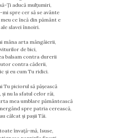
 să-Ți aducă mulţumiri,
-mi spre cer să se avânte
l meu ce încă din pământ e
ale slavei înnoiri.
i mâna arta mângâierii,
iturilor de bici,
ea balsam contra durerii
jutor contra căderii,
ic şi eu cum Tu ridici.
i Tu piciorul să păşească
 şi nu la sfatul celor răi,
urta mea umblare pământească
 mergând spre patria cerească,
u călcat şi paşii Tăi.
 toate învaţă-mă, Isuse,