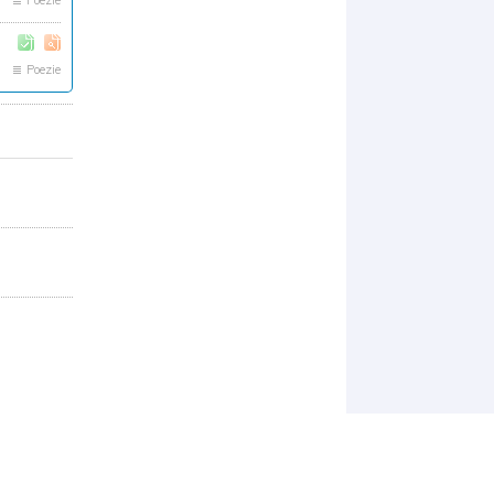
Poezie
Poezie