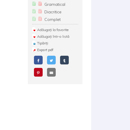
Gramatical
Diacritice
Complet
Adăugați la favorite
Adăugați într-o listă
Tipăriți
Export pdf