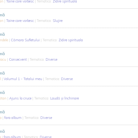
can
|
Taine care vorbesc
| Tematica:
Zidire spirituala
-mă
can
|
Taine care vorbesc
| Tematica:
Slujire
-mă
andele
|
Cămara Sufletului
| Tematica:
Zidire spirituala
-mă
zacu
|
Consecvent
| Tematica:
Diverse
-mă
ol
|
Volumul 1 - Tatalui meu
| Tematica:
Diverse
-mă
ătan
|
Ajuns la cruce
| Tematica:
Laudă și închinare
-mă
na
|
fara album
| Tematica:
Diverse
-mă
na
|
fara album
| Tematica:
Diverse