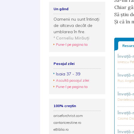
Să-mi răs
Chiar gâ
Un gând
Să ştiu 
Oamenii nu sunt întinați
Şi că în 
de altceva decât de
umblarea în fire.
Corneliu Mirăuţi
Pune-l pe pagina ta
Resurs
Învață-
Ionescu Pe
Pasajul zilei
Isaia 37 - 39
Învaţă
Ascultă pasajul zilei
Rus Angel
Pune-l pe pagina ta
Învață-
Danielesc
100% creștin
Învață
ariseforchrist.com
Cosma Dia
cantaricrestine.ro
eBiblia.ro
Învață-m