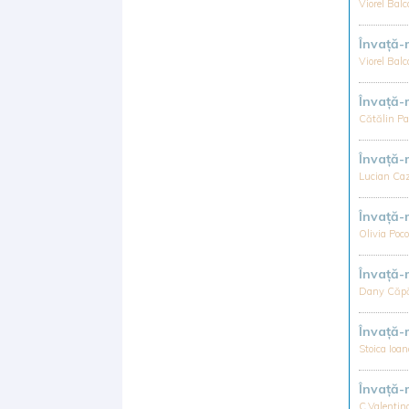
Viorel Bal
Învață
Viorel Bal
Învață
Cătălin P
Învață
Lucian Ca
Învață
Olivia Poc
Învață
Dany Căp
Învață
Stoica Ioa
Învaţă
C.Valenti