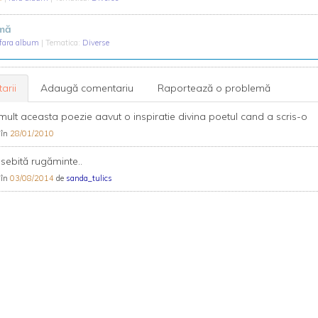
-mă
fara album
| Tematica:
Diverse
arii
Adaugă comentariu
Raportează o problemă
mult aceasta poezie aavut o inspiratie divina poetul cand a scris-o
 în
28/01/2010
sebită rugăminte..
 în
03/08/2014
de
sanda_tulics