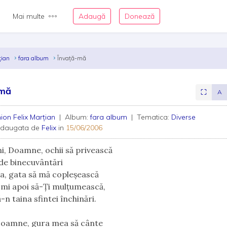
Mai multe
Adaugă
Donează
ţian
fara album
Învață-mă
-mă
⛶
A
ion Felix Marţian
| Album:
fara album
| Tematica:
Diverse
adaugata de
Felix
in
15/06/2006
i, Doamne, ochii să privească
 de binecuvântări
a, gata să mă copleşească
-mi apoi să-Ți mulţumească,
n taina sfintei închinări.
Doamne, gura mea să cânte