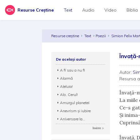
Resurse Creștine
Text
Audio
Video
Biblia
Resurse creștine
Text
Poezii
Simion Felix Mar
Învață
De același autor
A fi sau a nu fi
Autor:
Sim
Alarmă
Resursa 
Aleluia!
Învaţă-m
Alo, Cerul!
La miile
Amurgul planetei
Ce-s gat
Anevrism și iubire
Şi inima
Aniversare la...
Cuprinsă-
Inainte
Învaţă, 