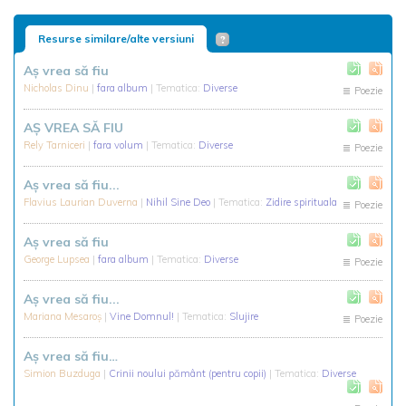
Resurse similare/alte versiuni
Aş vrea să fiu
Nicholas Dinu
|
fara album
| Tematica:
Diverse
Poezie
AŞ VREA SĂ FIU
Rely Tarniceri
|
fara volum
| Tematica:
Diverse
Poezie
Aş vrea să fiu...
Flavius Laurian Duverna
|
Nihil Sine Deo
| Tematica:
Zidire spirituala
Poezie
Aş vrea să fiu
George Lupsea
|
fara album
| Tematica:
Diverse
Poezie
Aş vrea să fiu...
Mariana Mesaroş
|
Vine Domnul!
| Tematica:
Slujire
Poezie
Aş vrea să fiu…
Simion Buzduga
|
Crinii noului pământ (pentru copii)
| Tematica:
Diverse