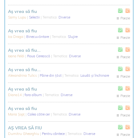
Aș vrea să fiu
Samy Lupu
|
Selectii
| Tematica:
Diverse
Poezie
Aş vrea să fiu
Ica Dragoi
|
Binecuvăntare
| Tematica:
Slujire
Poezie
Aș vrea să fiu...
Ioana Feldi
|
Roua Cerească
| Tematica:
Diverse
Poezie
Aș vrea să fiu...
Alexandrina Tulics
|
Pâine din țăst
| Tematica:
Laudă și închinare
Poezie
Aș vrea să fiu
Diana14
|
fara album
| Tematica:
Diverse
Poezie
Aș vrea să fiu
Maria Șopț
|
Calea către cer
| Tematica:
Diverse
Poezie
AȘ VREA SĂ FIU
Dumitru Gheorghiu
|
Pentru cântece
| Tematica:
Diverse
Poezie