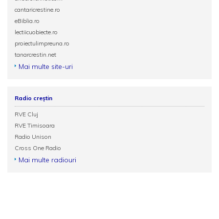
cantaricrestine.ro
eBiblia.ro
lectiicuobiecte.ro
proiectulimpreuna.ro
tanarcrestin.net
Mai multe site-uri
Radio creștin
RVE Cluj
RVE Timisoara
Radio Unison
Cross One Radio
Mai multe radiouri