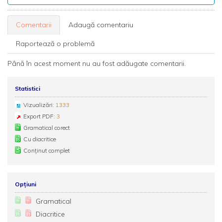
Comentarii
Adaugă comentariu
Raportează o problemă
Până în acest moment nu au fost adăugate comentarii.
Statistici
Vizualizări:
1333
Export PDF:
3
Gramatical corect
Cu diacritice
Conținut complet
Opțiuni
Gramatical
Diacritice