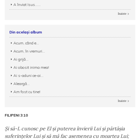
A înviat Isus......
Inainte
Din același album
Acum, când e...
Acum, în vremuri...
Ai grijă...
Ai obosit inima mea!
Ai s-aduni ce-ai...
Aleargă...
Am fost cu tine!
Inainte
FILIPENI 3:10
Şi să-L cunosc pe El şi puterea învierii Lui şi părtăşia
suferinţelor Lui şi să mă fac asemenea cu moartea Lui;