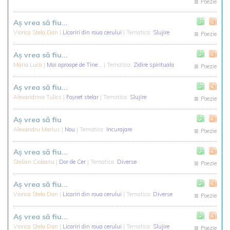
Poezie
Aş vrea să fiu...
Viorica Stela Dan
|
Licariri din roua cerului
| Tematica:
Slujire
Poezie
Aş vrea să fiu...
Maria Luca
|
Mai aproape de Tine...
| Tematica:
Zidire spirituala
Poezie
Aș vrea să fiu...
Alexandrina Tulics
|
Foșnet stelar
| Tematica:
Slujire
Poezie
Aș vrea să fiu
Alexandru Marius
|
Nou
| Tematica:
Incurajare
Poezie
Aș vrea să fiu...
Stelian Ciobanu
|
Dor de Cer
| Tematica:
Diverse
Poezie
Aş vrea să fiu...
Viorica Stela Dan
|
Licariri din roua cerului
| Tematica:
Diverse
Poezie
Aș vrea să fiu...
Viorica Stela Dan
|
Licariri din roua cerului
| Tematica:
Slujire
Poezie