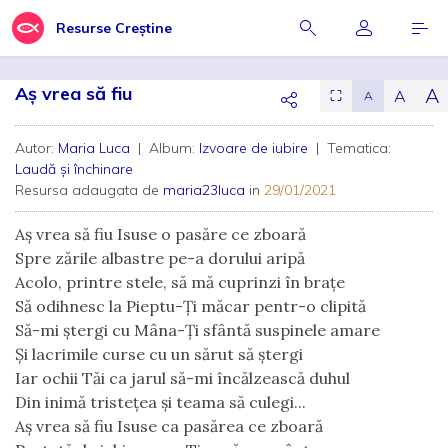
Resurse Creștine
Aș vrea să fiu
A
A
⛶
A
Autor:
Maria Luca
| Album:
Izvoare de iubire
| Tematica:
Laudă și închinare
Resursa adaugata de
maria23luca
in
29/01/2021
Aș vrea să fiu Isuse o pasăre ce zboară
Spre zările albastre pe-a dorului aripă
Acolo, printre stele, să mă cuprinzi în brațe
Să odihnesc la Pieptu-Ți măcar pentr-o clipită
Să-mi ștergi cu Mâna-Ți sfântă suspinele amare
Și lacrimile curse cu un sărut să ștergi
Iar ochii Tăi ca jarul să-mi încălzească duhul
Din inimă tristețea și teama să culegi...
Aș vrea să fiu Isuse ca pasărea ce zboară