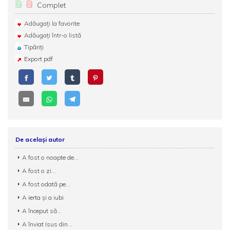
Complet
Adăugați la favorite
Adăugați într-o listă
Tipăriți
Export pdf
De același autor
A fost o noapte de...
A fost o zi...
A fost odată pe...
A ierta şi a iubi
A început să...
A înviat Isus din...