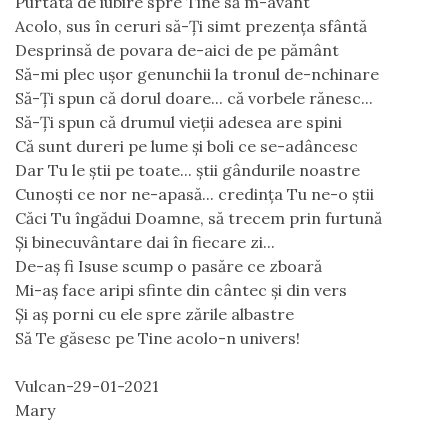
Purtată de iubire spre Tine să m-avânt
Acolo, sus în ceruri să-Ți simt prezența sfântă
Desprinsă de povara de-aici de pe pământ
Să-mi plec ușor genunchii la tronul de-nchinare
Să-Ți spun că dorul doare... că vorbele rănesc...
Să-Ți spun că drumul vieții adesea are spini
Că sunt dureri pe lume și boli ce se-adâncesc
Dar Tu le știi pe toate... știi gândurile noastre
Cunoști ce nor ne-apasă... credința Tu ne-o știi
Căci Tu îngădui Doamne, să trecem prin furtună
Și binecuvântare dai în fiecare zi...
De-aș fi Isuse scump o pasăre ce zboară
Mi-aș face aripi sfinte din cântec și din vers
Și aș porni cu ele spre zările albastre
Să Te găsesc pe Tine acolo-n univers!
Vulcan-29-01-2021
Mary