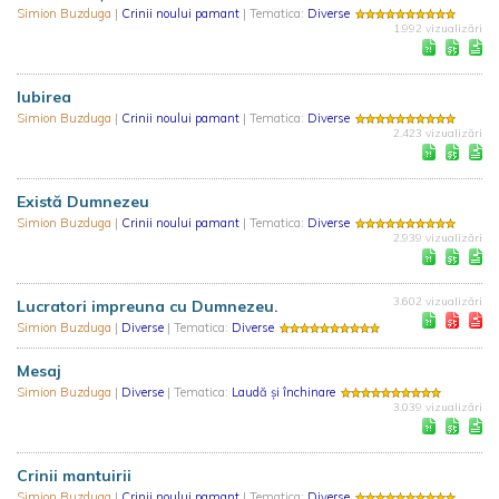
Simion Buzduga
|
Crinii noului pamant
| Tematica:
Diverse
1.992 vizualizări
Iubirea
Simion Buzduga
|
Crinii noului pamant
| Tematica:
Diverse
2.423 vizualizări
Există Dumnezeu
Simion Buzduga
|
Crinii noului pamant
| Tematica:
Diverse
2.939 vizualizări
3.602 vizualizări
Lucratori impreuna cu Dumnezeu.
Simion Buzduga
|
Diverse
| Tematica:
Diverse
Mesaj
Simion Buzduga
|
Diverse
| Tematica:
Laudă și închinare
3.039 vizualizări
Crinii mantuirii
Simion Buzduga
|
Crinii noului pamant
| Tematica:
Diverse