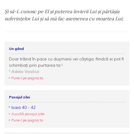
Şi să-L cunosc pe El şi puterea învierii Lui şi părtăşia
suferinţelor Lui şi să mă fac asemenea cu moartea Lui;
Un gând
Doar trăind în pace cu duşmanii vei câştiga, fiindcă ei pot fi
schimbaţi prin purtarea ta !
Adela Vasilca
Pune-l pe pagina ta
Pasajul zilei
Isaia 40 - 42
Ascultă pasajul zilei
Pune-l pe pagina ta