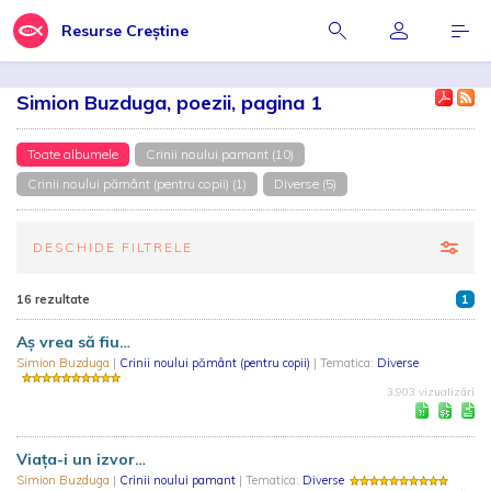
Resurse Creștine
Simion Buzduga, poezii, pagina 1
Toate albumele
Crinii noului pamant (10)
Crinii noului pământ (pentru copii) (1)
Diverse (5)
DESCHIDE FILTRELE
16 rezultate
1
Aş vrea să fiu…
Simion Buzduga
|
Crinii noului pământ (pentru copii)
| Tematica:
Diverse
3.903 vizualizări
Viaţa-i un izvor…
Simion Buzduga
|
Crinii noului pamant
| Tematica:
Diverse