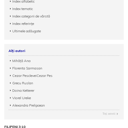
Index alfabetic
Index tematic
Index categorii de vârstă
Index referințe
Ultimele adăugate
Alți autori
Mihăță Ana
Florenta Sarmasan
Cezar PescleveiCezar Pes
Grecu Ruslan
Doina Ketterer
Viorel Ureke
Alexandra Prelipcean
Toţi autorii
FILIPENI 3:10