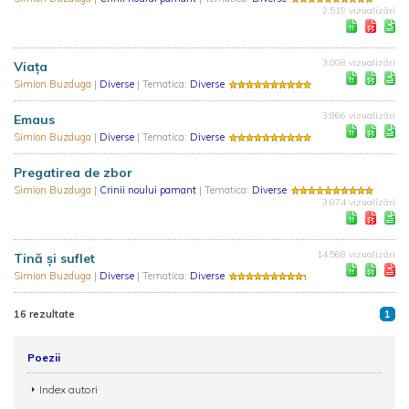
2.519 vizualizări
3.008 vizualizări
Viaţa
Simion Buzduga
|
Diverse
| Tematica:
Diverse
3.866 vizualizări
Emaus
Simion Buzduga
|
Diverse
| Tematica:
Diverse
Pregatirea de zbor
Simion Buzduga
|
Crinii noului pamant
| Tematica:
Diverse
3.074 vizualizări
14.568 vizualizări
Tină şi suflet
Simion Buzduga
|
Diverse
| Tematica:
Diverse
16 rezultate
1
Poezii
Index autori