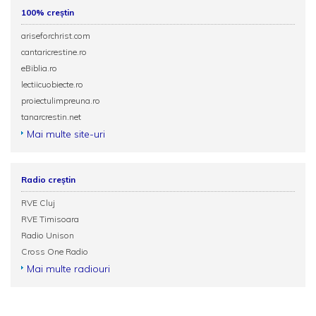
100% creștin
ariseforchrist.com
cantaricrestine.ro
eBiblia.ro
lectiicuobiecte.ro
proiectulimpreuna.ro
tanarcrestin.net
Mai multe site-uri
Radio creștin
RVE Cluj
RVE Timisoara
Radio Unison
Cross One Radio
Mai multe radiouri