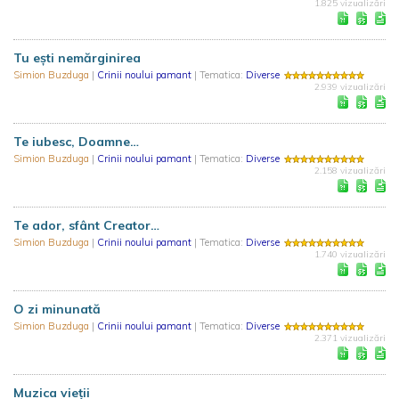
1.825 vizualizări
Tu eşti nemărginirea
Simion Buzduga
|
Crinii noului pamant
| Tematica:
Diverse
2.939 vizualizări
Te iubesc, Doamne…
Simion Buzduga
|
Crinii noului pamant
| Tematica:
Diverse
2.158 vizualizări
Te ador, sfânt Creator…
Simion Buzduga
|
Crinii noului pamant
| Tematica:
Diverse
1.740 vizualizări
O zi minunată
Simion Buzduga
|
Crinii noului pamant
| Tematica:
Diverse
2.371 vizualizări
Muzica vieții