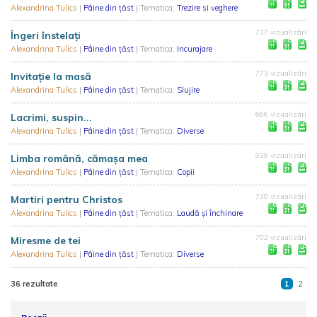
Alexandrina Tulics
|
Pâine din țăst
| Tematica:
Trezire si veghere
737 vizualizări
Îngeri înstelați
Alexandrina Tulics
|
Pâine din țăst
| Tematica:
Incurajare
773 vizualizări
Invitație la masă
Alexandrina Tulics
|
Pâine din țăst
| Tematica:
Slujire
666 vizualizări
Lacrimi, suspin...
Alexandrina Tulics
|
Pâine din țăst
| Tematica:
Diverse
938 vizualizări
Limba română, cămașa mea
Alexandrina Tulics
|
Pâine din țăst
| Tematica:
Copii
730 vizualizări
Martiri pentru Christos
Alexandrina Tulics
|
Pâine din țăst
| Tematica:
Laudă și închinare
702 vizualizări
Miresme de tei
Alexandrina Tulics
|
Pâine din țăst
| Tematica:
Diverse
36 rezultate
1
2