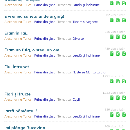
Alexandrina Tulics
|
Pâine din țăst
| Tematica:
Laudă și închinare
862 vizualizări
E vremea sunetului de arginți!
Alexandrina Tulics
|
Pâine din țăst
| Tematica:
Trezire si veghere
836 vizualizări
Eram în rai...
Alexandrina Tulics
|
Pâine din țăst
| Tematica:
Diverse
739 vizualizări
Eram un fulg, o stea, un om
Alexandrina Tulics
|
Pâine din țăst
| Tematica:
Laudă și închinare
Fiul Întrupat
Alexandrina Tulics
|
Pâine din țăst
| Tematica:
Nașterea Mântuitorului
1.991 vizualizări
1.133 vizualizări
Flori și fructe
Alexandrina Tulics
|
Pâine din țăst
| Tematica:
Copii
826 vizualizări
Iartă pământul !
Alexandrina Tulics
|
Pâine din țăst
| Tematica:
Laudă și închinare
769 vizualizări
Îmi plânge Bucovina...