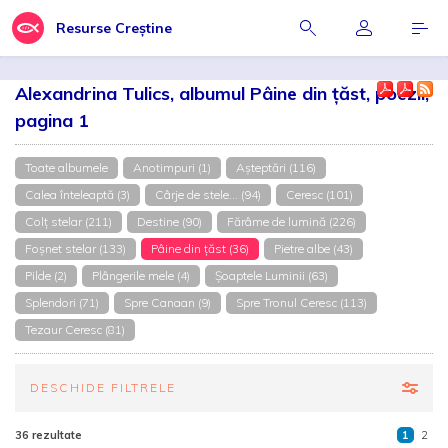
Resurse Creștine
Alexandrina Tulics, albumul Pâine din țăst, poezii,
pagina 1
Toate albumele
Anotimpuri (1)
Așteptări (116)
Calea înteleaptă (3)
Cârje de stele... (94)
Ceresc (101)
Colț stelar (211)
Destine (90)
Fărâme de lumină (226)
Foșnet stelar (133)
Pâine din țăst (36)
Pietre albe (43)
Pilde (2)
Plângerile mele (4)
Şoaptele Luminii (63)
Splendori (71)
Spre Canaan (9)
Spre Tronul Ceresc (113)
Tezaur Ceresc (81)
DESCHIDE FILTRELE
36 rezultate
1
2