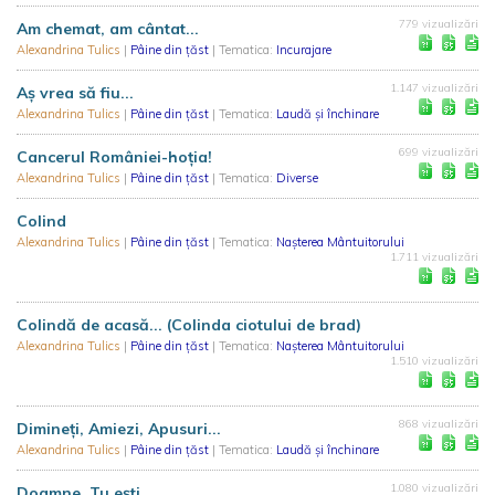
779 vizualizări
Am chemat, am cântat...
Alexandrina Tulics
|
Pâine din țăst
| Tematica:
Incurajare
1.147 vizualizări
Aș vrea să fiu...
Alexandrina Tulics
|
Pâine din țăst
| Tematica:
Laudă și închinare
699 vizualizări
Cancerul României-hoția!
Alexandrina Tulics
|
Pâine din țăst
| Tematica:
Diverse
Colind
Alexandrina Tulics
|
Pâine din țăst
| Tematica:
Nașterea Mântuitorului
1.711 vizualizări
Colindă de acasă... (Colinda ciotului de brad)
Alexandrina Tulics
|
Pâine din țăst
| Tematica:
Nașterea Mântuitorului
1.510 vizualizări
868 vizualizări
Dimineți, Amiezi, Apusuri...
Alexandrina Tulics
|
Pâine din țăst
| Tematica:
Laudă și închinare
1.080 vizualizări
Doamne, Tu ești...