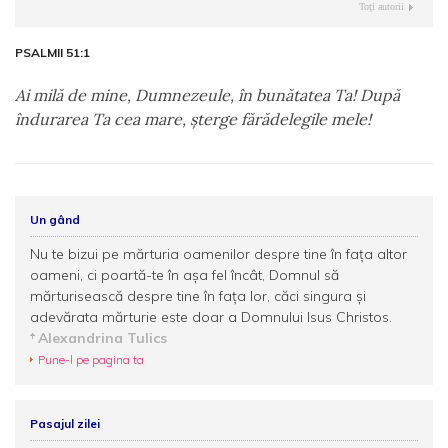
Toţi autorii
PSALMII 51:1
Ai milă de mine, Dumnezeule, în bunătatea Ta! După
îndurarea Ta cea mare, şterge fărădelegile mele!
Un gând
Nu te bizui pe mărturia oamenilor despre tine în faţa altor
oameni, ci poartă-te în aşa fel încât, Domnul să
mărturisească despre tine în faţa lor, căci singura şi
adevărata mărturie este doar a Domnului Isus Christos.
Alexandrina Tulics
Pune-l pe pagina ta
Pasajul zilei