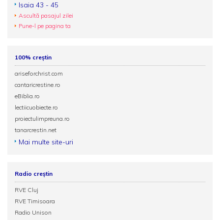
Isaia 43 - 45
Ascultă pasajul zilei
Pune-l pe pagina ta
100% creștin
ariseforchrist.com
cantaricrestine.ro
eBiblia.ro
lectiicuobiecte.ro
proiectulimpreuna.ro
tanarcrestin.net
Mai multe site-uri
Radio creștin
RVE Cluj
RVE Timisoara
Radio Unison