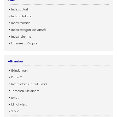
Poezii
Index autori
Index alfabetic
Index tematic
Index categorii de vârstă
Index referințe
Ultimele adăugate
Alți autori
Bându Ioan
Dana C.
Interpretare Grupul Eldad
Tomescu Alexandra
ionut
Mihai Vieru
S.M.C