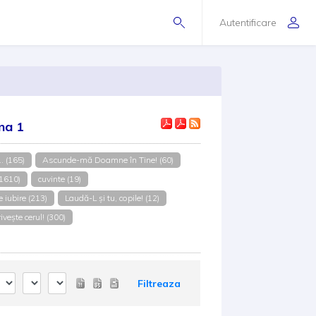
Autentificare
ina 1
. (165)
Ascunde-mă Doamne în Tine! (60)
(1610)
cuvinte (19)
 iubire (213)
Laudă-L şi tu, copile! (12)
iveşte cerul! (300)
Filtreaza