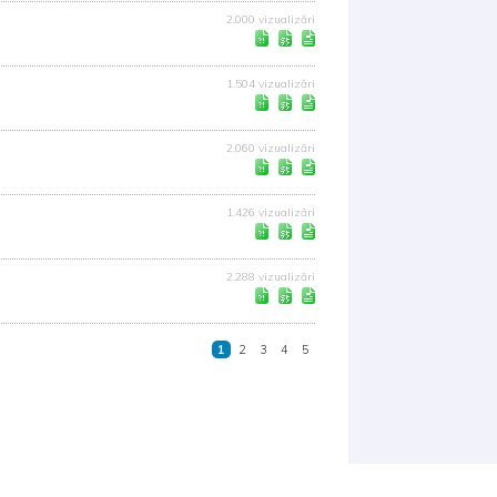
2.000 vizualizări
1.504 vizualizări
2.060 vizualizări
1.426 vizualizări
2.288 vizualizări
1
2
3
4
5