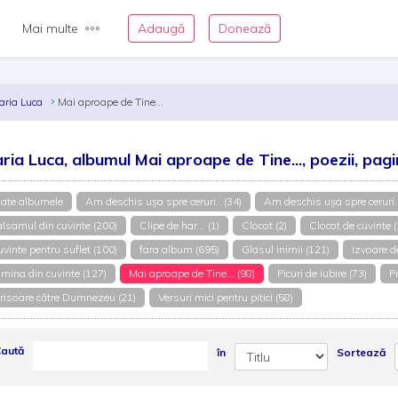
Mai multe
Adaugă
Donează
aria Luca
Mai aproape de Tine...
ria Luca, albumul Mai aproape de Tine..., poezii, pag
ate albumele
Am deschis uşa spre ceruri.. (34)
Am deschis uşa spre ceruri..
lsamul din cuvinte (200)
Clipe de har... (1)
Clocot (2)
Clocot de cuvinte 
vinte pentru suflet (100)
fara album (695)
Glasul inimii (121)
Izvoare de
mina din cuvinte (127)
Mai aproape de Tine... (98)
Picuri de iubire (73)
Pr
risoare către Dumnezeu (21)
Versuri mici pentru pitici (58)
aută
în
Sortează