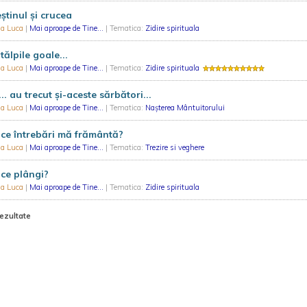
ştinul şi crucea
ia Luca
|
Mai aproape de Tine...
| Tematica:
Zidire spirituala
tălpile goale...
ia Luca
|
Mai aproape de Tine...
| Tematica:
Zidire spirituala
.. au trecut şi-aceste sărbători...
ia Luca
|
Mai aproape de Tine...
| Tematica:
Nașterea Mântuitorului
ce întrebări mă frământă?
ia Luca
|
Mai aproape de Tine...
| Tematica:
Trezire si veghere
ce plângi?
ia Luca
|
Mai aproape de Tine...
| Tematica:
Zidire spirituala
rezultate