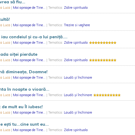
vrea să fiu...
ia Luca
|
Mai aproape de Tine...
| Tematica:
Zidire spirituala
ultă!
ia Luca
|
Mai aproape de Tine...
| Tematica:
Trezire si veghere
 iau condeiul şi cu-a lui peniţă....
ia Luca
|
Mai aproape de Tine...
| Tematica:
Zidire spirituala
ada oiţei pierdute
ia Luca
|
Mai aproape de Tine...
| Tematica:
Zidire spirituala
nă dimineaţa, Doamne!
ia Luca
|
Mai aproape de Tine...
| Tematica:
Laudă și închinare
ta în noapte o vioară...
ia Luca
|
Mai aproape de Tine...
| Tematica:
Laudă și închinare
 de mult eu Îl iubesc!
ia Luca
|
Mai aproape de Tine...
| Tematica:
Laudă și închinare
e eşti tu...cine sunt eu...
ia Luca
|
Mai aproape de Tine...
| Tematica:
Zidire spirituala