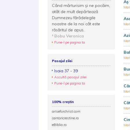
Aş 
Când mărturisim și ne pocăim,
Mar
atât de mult depărtează
Dumnezeu fărădelegile
Asc
noastre de la noi cât este
Mar
răsăritul de apus.
Azi
Bobu Veronica
Mar
Pune-l pe pagina ta
Bal
Mar
Pasajul zilei
Bu
Isaia 37 - 39
Mar
Ascultă pasajul zilei
Pune-l pe pagina ta
Cân
Mar
100% creștin
Cât
Mar
ariseforchrist.com
cantaricrestine.ro
Cin
eBiblia.ro
Mar