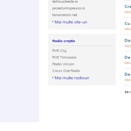
lectiicuobiecte.ro
Cre
proiectulimpreuna.ro
Mar
tanarcrestin.net
Mai multe site-uri
Cu 
Mar
Da.
Radio creștin
Mar
RVE Cluj
De 
RVE Timisoara
Mar
Radio Unison
Cross One Radio
De 
Mai multe radiouri
Mar
98 