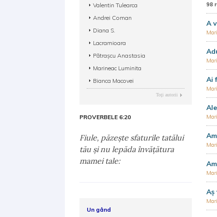
98 
Valentin Tulearca
Andrei Coman
A v
Diana S.
Mar
Lacramioara
Ad
Pătraşcu Anastasia
Mar
Marineac Luminita
Ai 
Bianca Macovei
Mar
Toţi autorii
Ale
PROVERBELE 6:20
Mar
Am 
Fiule, păzeşte sfaturile tatălui
Mar
tău şi nu lepăda învăţătura
mamei tale:
Am 
Mar
Aş 
Mar
Un gând