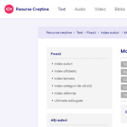
Resurse Creștine
Text
Audio
Video
Biblia
Resurse creștine
Text
Poezii
Index autori
M
Ma
Poezii
Index autori
To
Index alfabetic
Ba
Index tematic
Cu
Index categorii de vârstă
Lu
Index referințe
Sc
Ultimele adăugate
C
Alți autori