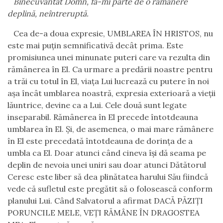
Binecuvântat Domn, fă-mi parte de o rămânere
deplină, neîntreruptă.
Cea de-a doua expresie, UMBLAREA ÎN HRISTOS, nu
este mai puțin semnificativă decât prima. Este
promisiunea unei minunate puteri care va rezulta din
rămânerea în El. Ca urmare a predării noastre pentru
a trăi cu totul în El, viața Lui lucrează cu putere în noi
așa încât umblarea noastră, expresia exterioară a vieții
lăuntrice, devine ca a Lui. Cele două sunt legate
inseparabil. Rămânerea în El precede întotdeauna
umblarea în El. Și, de asemenea, o mai mare rămânere
în El este precedată întotdeauna de dorința de a
umbla ca El. Doar atunci când cineva își dă seama pe
deplin de nevoia unei uniri sau doar atunci Dătătorul
Ceresc este liber să dea plinătatea harului Său fiindcă
vede că sufletul este pregătit să o folosească conform
planului Lui. Când Salvatorul a afirmat DACĂ PĂZIȚI
PORUNCILE MELE, VEȚI RĂMÂNE ÎN DRAGOSTEA