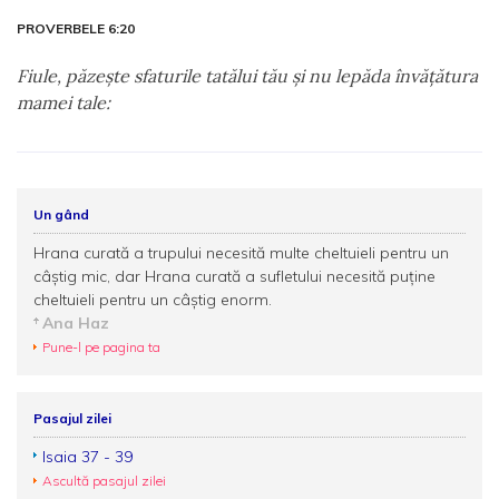
PROVERBELE 6:20
Fiule, păzeşte sfaturile tatălui tău şi nu lepăda învăţătura
mamei tale:
Un gând
Hrana curată a trupului necesită multe cheltuieli pentru un
câștig mic, dar Hrana curată a sufletului necesită puține
cheltuieli pentru un câștig enorm.
Ana Haz
Pune-l pe pagina ta
Pasajul zilei
Isaia 37 - 39
Ascultă pasajul zilei