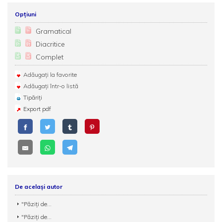
Opțiuni
Gramatical
Diacritice
Complet
Adăugați la favorite
Adăugați într-o listă
Tipăriți
Export pdf
De același autor
"Păziţi de...
"Păziţi de...