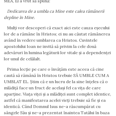
MEA, El a vrut să spună:
Dedicarea de a umbla ca Mine este calea rămânerii
depline în Mine.
Mulți vor descoperi că exact aici este cauza eșecului
lor de a rămâne în Hristos; ei nu au căutat rămânerea
având în vedere umblarea ca Hristos. Cuvintele
apostolului Ioan ne invită să privim la cele două
adevăruri în lumina legăturii lor vitale și a dependenței
lor unul de celălalt.
Prima lecție pe care o învățăm este aceea că cine
caută să rămână în Hristos trebuie SĂ UMBLE CUM A
UMBLAT EL. Știm că e un lucru de la sine înțeles că o
mlădiță face un fruct de același fel ca vița de care
aparține. Viața viței și a mlădiței sunt complet identice,
astfel că manifestarea acelei vieți trebuie să fie și ea
identică. Când Domnul Isus ne-a răscumpărat cu
sângele Său și ne-a prezentat înaintea Tatălui în baza