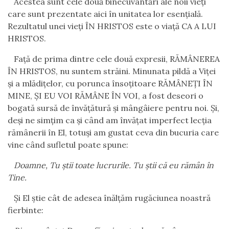
Acestea sunt cele două binecuvântări ale noii vieți
care sunt prezentate aici în unitatea lor esențială.
Rezultatul unei vieți ÎN HRISTOS este o viață CA A LUI
HRISTOS.
Față de prima dintre cele două expresii, RĂMÂNEREA
ÎN HRISTOS, nu suntem străini. Minunata pildă a Viței
și a mlădițelor, cu porunca însoțitoare RĂMÂNEȚI ÎN
MINE, ȘI EU VOI RĂMÂNE ÎN VOI, a fost deseori o
bogată sursă de învățătură și mângâiere pentru noi. Și,
deși ne simțim ca și când am învățat imperfect lecția
rămânerii în El, totuși am gustat ceva din bucuria care
vine când sufletul poate spune:
Doamne, Tu știi toate lucrurile. Tu știi că eu rămân în
Tine.
Și El știe cât de adesea înălțăm rugăciunea noastră
fierbinte: