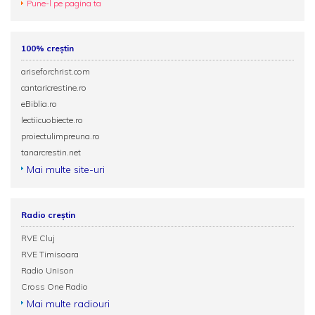
Pune-l pe pagina ta
100% creștin
ariseforchrist.com
cantaricrestine.ro
eBiblia.ro
lectiicuobiecte.ro
proiectulimpreuna.ro
tanarcrestin.net
Mai multe site-uri
Radio creștin
RVE Cluj
RVE Timisoara
Radio Unison
Cross One Radio
Mai multe radiouri