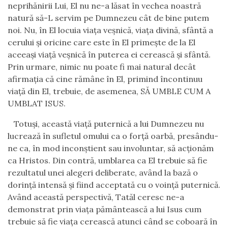
neprihănirii Lui, El nu ne-a lăsat în vechea noastră
natură să-L servim pe Dumnezeu cât de bine putem
noi. Nu, în El locuia viața veșnică, viața divină, sfântă a
cerului și oricine care este în El primește de la El
aceeași viață veșnică în puterea ei cerească și sfântă.
Prin urmare, nimic nu poate fi mai natural decât
afirmația că cine rămâne în El, primind încontinuu
viață din El, trebuie, de asemenea, SĂ UMBLE CUM A
UMBLAT ISUS.
Totuși, această viață puternică a lui Dumnezeu nu
lucrează în sufletul omului ca o forță oarbă, presându-
ne ca, în mod inconștient sau involuntar, să acționăm
ca Hristos. Din contră, umblarea ca El trebuie să fie
rezultatul unei alegeri deliberate, având la bază o
dorință intensă și fiind acceptată cu o voință puternică.
Având această perspectivă, Tatăl ceresc ne-a
demonstrat prin viața pământească a lui Isus cum
trebuie să fie viața cerească atunci când se coboară în