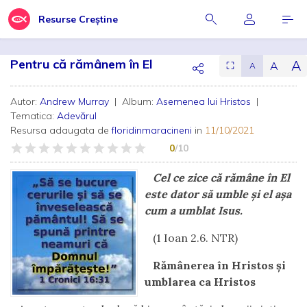
Resurse Creștine
Pentru că rămânem în El
A
A
⛶
A
Autor:
Andrew Murray
| Album:
Asemenea lui Hristos
|
Tematica:
Adevărul
Resursa adaugata de
floridinmaracineni
in
11/10/2021
0
/10
Cel ce zice că rămâne în El
este dator să umble și el așa
cum a umblat Isus.
(1 Ioan 2.6. NTR)
Rămânerea în Hristos și
umblarea ca Hristos