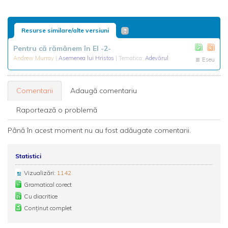
Resurse similare/alte versiuni
Pentru că rămânem în El -2-
Andrew Murray
|
Asemenea lui Hristos
| Tematica:
Adevărul
Eseu
Comentarii
Adaugă comentariu
Raportează o problemă
Până în acest moment nu au fost adăugate comentarii.
Statistici
Vizualizări:
1142
Gramatical corect
Cu diacritice
Conținut complet