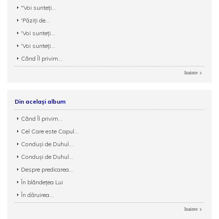
"Voi sunteţi...
'Păziţi de...
'Voi sunteţi...
'Voi sunteţi...
Când Îl privim...
Inainte
Din același album
Când Îl privim...
Cel Care este Capul...
Conduși de Duhul...
Conduși de Duhul...
Despre predicarea...
În blândețea Lui
În dăruirea...
Inainte