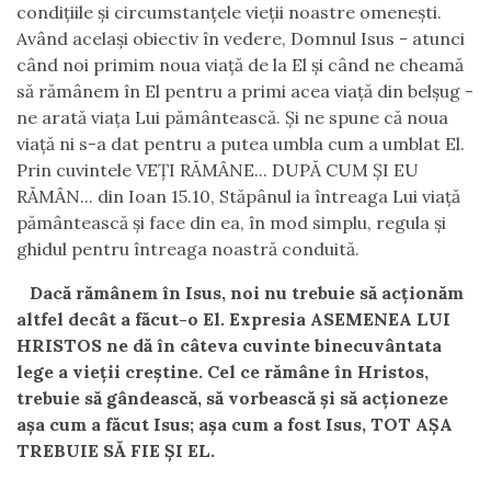
condițiile și circumstanțele vieții noastre omenești.
Având același obiectiv în vedere, Domnul Isus - atunci
când noi primim noua viață de la El și când ne cheamă
să rămânem în El pentru a primi acea viață din belșug -
ne arată viața Lui pământească. Și ne spune că noua
viață ni s-a dat pentru a putea umbla cum a umblat El.
Prin cuvintele VEȚI RĂMÂNE... DUPĂ CUM ȘI EU
RĂMÂN... din Ioan 15.10, Stăpânul ia întreaga Lui viață
pământească și face din ea, în mod simplu, regula și
ghidul pentru întreaga noastră conduită.
Dacă rămânem în Isus, noi nu trebuie să acționăm
altfel decât a făcut-o El. Expresia ASEMENEA LUI
HRISTOS ne dă în câteva cuvinte binecuvântata
lege a vieții creștine. Cel ce rămâne în Hristos,
trebuie să gândească, să vorbească și să acționeze
așa cum a făcut Isus; așa cum a fost Isus, TOT AȘA
TREBUIE SĂ FIE ȘI EL.