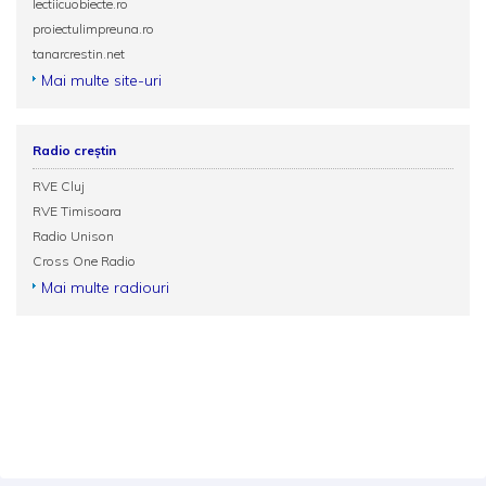
lectiicuobiecte.ro
proiectulimpreuna.ro
tanarcrestin.net
Mai multe site-uri
Radio creștin
RVE Cluj
RVE Timisoara
Radio Unison
Cross One Radio
Mai multe radiouri