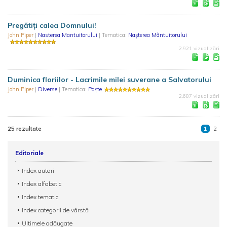
Pregătiți calea Domnului!
John Piper
|
Nasterea Mantuitorului
| Tematica:
Nașterea Mântuitorului
2.921 vizualizări
Duminica floriilor - Lacrimile milei suverane a Salvatorului
John Piper
|
Diverse
| Tematica:
Paște
2.687 vizualizări
25 rezultate
1
2
Editoriale
Index autori
Index alfabetic
Index tematic
Index categorii de vârstă
Ultimele adăugate