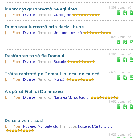
3.298 vizualizări
Ignoranța garantează nelegiuirea
John Piper
|
Diverse
| Tematica:
Cunoaștere
Dumnezeu lucrează prin decizii bune
John Piper
|
Diverse
| Tematica:
Umblarea creștină
3.828 vizualizări
3.362 vizualizări
Desfătarea ta să fie Domnul
John Piper
|
Diverse
| Tematica:
Bucurie
2.678 vizualizări
Trăire centrată pe Domnul la locul de muncă
John Piper
|
Diverse
| Tematica:
Muncă
A apărut Fiul lui Dumnezeu
John Piper
|
Diverse
| Tematica:
Nașterea Mântuitorului
3.062 vizualizări
De ce a venit Isus?
John Piper
|
Nasterea Mantuitorului
| Tematica:
Nașterea Mântuitorului
3.629 vizualizări