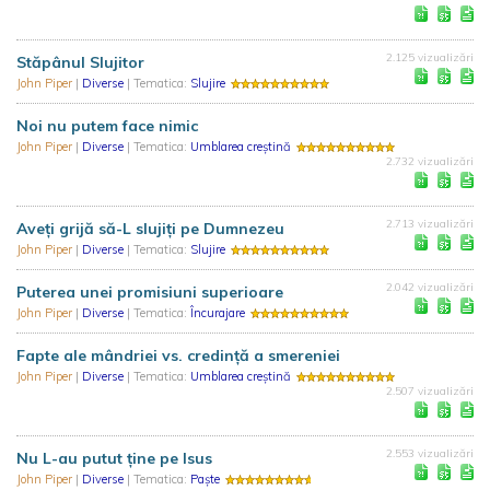
2.125 vizualizări
Stăpânul Slujitor
John Piper
|
Diverse
| Tematica:
Slujire
Noi nu putem face nimic
John Piper
|
Diverse
| Tematica:
Umblarea creștină
2.732 vizualizări
2.713 vizualizări
Aveți grijă să-L slujiți pe Dumnezeu
John Piper
|
Diverse
| Tematica:
Slujire
2.042 vizualizări
Puterea unei promisiuni superioare
John Piper
|
Diverse
| Tematica:
Încurajare
Fapte ale mândriei vs. credință a smereniei
John Piper
|
Diverse
| Tematica:
Umblarea creștină
2.507 vizualizări
2.553 vizualizări
Nu L-au putut ține pe Isus
John Piper
|
Diverse
| Tematica:
Paște