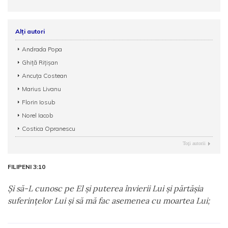
Alți autori
Andrada Popa
Ghiță Rițișan
Ancuța Costean
Marius Livanu
Florin Iosub
Norel Iacob
Costica Opranescu
Toţi autorii
FILIPENI 3:10
Şi să-L cunosc pe El şi puterea învierii Lui şi părtăşia
suferinţelor Lui şi să mă fac asemenea cu moartea Lui;