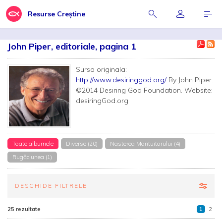
Resurse Creștine
John Piper, editoriale, pagina 1
Sursa originala:
http://www.desiringgod.org/
By John Piper.
©2014 Desiring God Foundation. Website:
desiringGod.org
Toate albumele
Diverse (20)
Nasterea Mantuitorului (4)
Rugăciunea (1)
DESCHIDE FILTRELE
25 rezultate
1
2