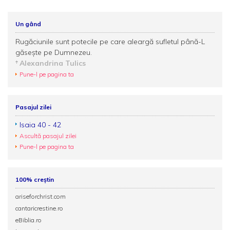
Un gând
Rugăciunile sunt potecile pe care aleargă sufletul până-L
găsește pe Dumnezeu.
Alexandrina Tulics
Pune-l pe pagina ta
Pasajul zilei
Isaia 40 - 42
Ascultă pasajul zilei
Pune-l pe pagina ta
100% creștin
ariseforchrist.com
cantaricrestine.ro
eBiblia.ro