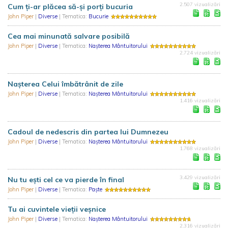
2.507 vizualizări
Cum ți-ar plăcea să-și porți bucuria
John Piper
|
Diverse
| Tematica:
Bucurie
Cea mai minunată salvare posibilă
John Piper
|
Diverse
| Tematica:
Nașterea Mântuitorului
2.724 vizualizări
Nașterea Celui îmbătrânit de zile
John Piper
|
Diverse
| Tematica:
Nașterea Mântuitorului
1.416 vizualizări
Cadoul de nedescris din partea lui Dumnezeu
John Piper
|
Diverse
| Tematica:
Nașterea Mântuitorului
1.768 vizualizări
3.429 vizualizări
Nu tu eşti cel ce va pierde în final
John Piper
|
Diverse
| Tematica:
Paște
Tu ai cuvintele vieții veșnice
John Piper
|
Diverse
| Tematica:
Nașterea Mântuitorului
2.316 vizualizări