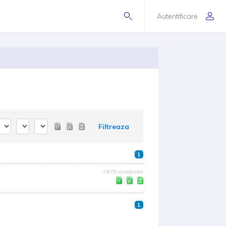
Autentificare
Filtreaza
1
2.675 vizualizări
1