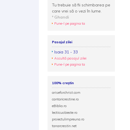
Tu trebuie să fii schimbarea pe
care vrei să o vezi în lume.
Ghandi
Pune-l pe pagina ta
Pasajul zilei
Isaia 31 - 33
Ascultă pasajul zilei
Pune-l pe pagina ta
100% creștin
ariseforchrist.com
cantaricrestine.ro
eBiblia.ro
lectiicuobiecte.ro
proiectulimpreuna.ro
tanarcrestin.net