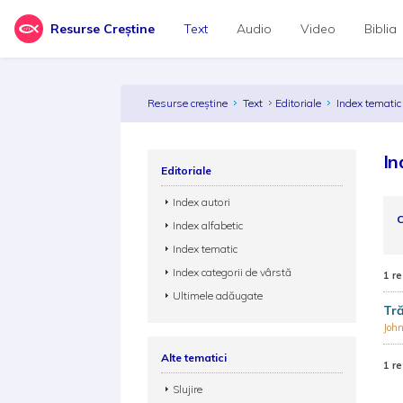
Resurse Creștine
Text
Audio
Video
Biblia
Resurse creștine
Text
Editoriale
Index temati
In
Editoriale
Index autori
C
Index alfabetic
Index tematic
Index categorii de vârstă
1 re
Ultimele adăugate
Tră
John
Alte tematici
1 re
Slujire