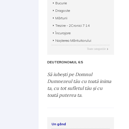
Bucurie
Dragoste
Mărturii
Trezire - 2Cronici 7:14
Încurajare
Nașterea Mântuitorului
Toate categoriile
DEUTERONOMUL 6:5
Să iubeşti pe Domnul
Dumnezeul tău cu toată inima
ta, cu tot sufletul tău şi cu
toată puterea ta.
Un gând