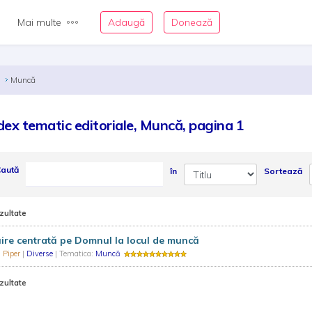
Mai multe
Adaugă
Donează
c
Muncă
dex tematic editoriale, Muncă, pagina 1
aută
în
Sortează
zultate
ire centrată pe Domnul la locul de muncă
 Piper
|
Diverse
| Tematica:
Muncă
zultate