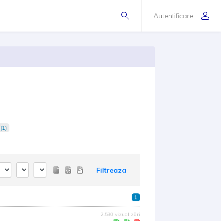
Autentificare
(1)
Filtreaza
1
2.530 vizualizări