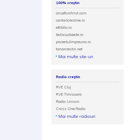
100% creștin
ariseforchrist.com
cantaricrestine.ro
eBiblia.ro
lectiicuobiecte.ro
proiectulimpreuna.ro
tanarcrestin.net
Mai multe site-uri
Radio creștin
RVE Cluj
RVE Timisoara
Radio Unison
Cross One Radio
Mai multe radiouri