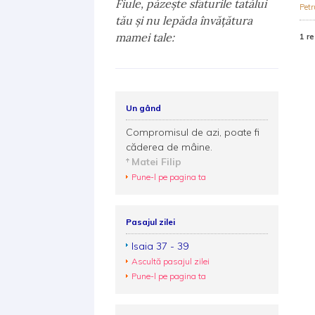
Fiule, păzeşte sfaturile tatălui
Petr
tău şi nu lepăda învăţătura
mamei tale:
1 re
Un gând
Compromisul de azi, poate fi
căderea de mâine.
Matei Filip
Pune-l pe pagina ta
Pasajul zilei
Isaia 37 - 39
Ascultă pasajul zilei
Pune-l pe pagina ta