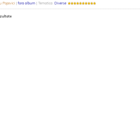
u Popovici
|
fara album
| Tematica:
Diverse
zultate