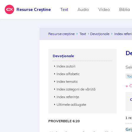
Resurse Creștine
Text
Audio
Video
Biblia
Resurse creștine
Text
Devoționale
Index refer
De
Devoționale
Index autori
Sel
Index alfabetic
Toa
Index tematic
+ C
Index categorii de vârstă
Index referințe
C
Ultimele adăugate
1 re
PROVERBELE 6:20
Gri