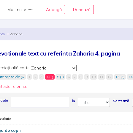
Mai multe
Adaugă
Donează
inte
Zaharia
votionale text cu referinta Zaharia 4, pagina
ectați altă carte
te capitolele (6)
1
2
3
4 (1)
5 (1)
6
7
8
9
10
11
12
13 (3)
14 
iteste referinta
aută
în
Sortează
zultate
ja de copii