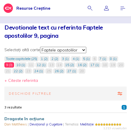
Resurse Creștine
Devotionale text cu referinta Faptele
apostolilor 9, pagina
Selectați altă carte
Toate capitolele (25)
1 (2)
2 (2)
3 (1)
4 (1)
5 (1)
6
7 (1)
8 (1)
9 (3)
10 (1)
11
12 (1)
13
14
15 (2)
16 (2)
17 (1)
18
19
20
21
22 (2)
23
24 (1)
25
26 (2)
27 (1)
28
+ Citeste referinta
DESCHIDE FILTRELE
3 rezultate
1
Dragoste în acțiune
Dan Matthews
|
Devoțional și Cugetare
| Tematica:
Meditație
1.213 vizualizări