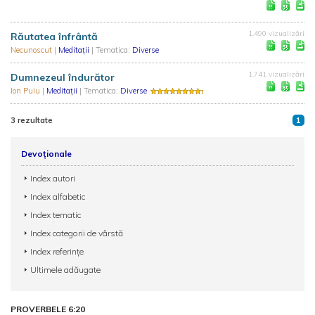
1.490 vizualizări
Răutatea înfrântă
Necunoscut
|
Meditații
| Tematica:
Diverse
1.741 vizualizări
Dumnezeul îndurător
Ion Puiu
|
Meditații
| Tematica:
Diverse
3 rezultate
1
Devoționale
Index autori
Index alfabetic
Index tematic
Index categorii de vârstă
Index referințe
Ultimele adăugate
PROVERBELE 6:20