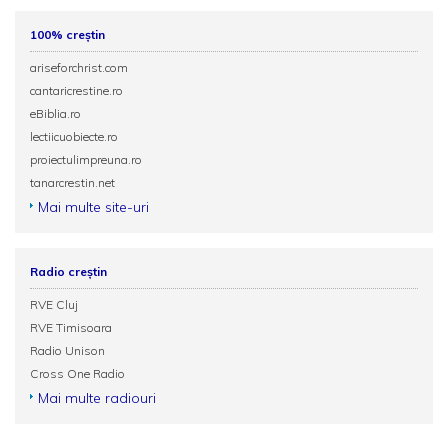
100% creștin
ariseforchrist.com
cantaricrestine.ro
eBiblia.ro
lectiicuobiecte.ro
proiectulimpreuna.ro
tanarcrestin.net
Mai multe site-uri
Radio creștin
RVE Cluj
RVE Timisoara
Radio Unison
Cross One Radio
Mai multe radiouri