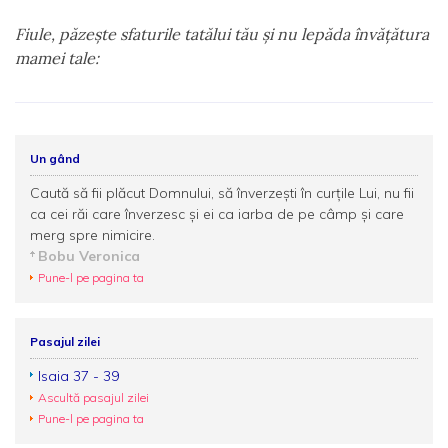
Fiule, păzeşte sfaturile tatălui tău şi nu lepăda învăţătura
mamei tale:
Un gând
Caută să fii plăcut Domnului, să înverzeşti în curţile Lui, nu fii
ca cei răi care înverzesc şi ei ca iarba de pe câmp şi care
merg spre nimicire.
Bobu Veronica
Pune-l pe pagina ta
Pasajul zilei
Isaia 37 - 39
Ascultă pasajul zilei
Pune-l pe pagina ta