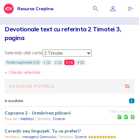
Resurse Creștine
Devotionale text cu referinta 2 Timotei 3,
pagina
Selectați altă carte
Toate capitolele (10)
1 (1)
2 (3)
3 (4)
4 (2)
+ Citeste referinta
DESCHIDE FILTRELE
4 rezultate
1
1.901 vizualizări
Capcana 2 - Urmărirea plăcerii
Puiu Ion
|
Meditații
| Tematica:
Diverse
Corecții sau lingușeli. Tu ce preferi?
Vestitorul
|
mesagerul Domnului
| Tematica:
Diverse