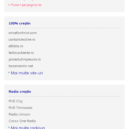
Pune-l pe pagina ta
100% creștin
ariseforchrist.com
cantaricrestine.ro
eBiblia.ro
lectiicuobiecte.ro
proiectulimpreuna.ro
tanarcrestin.net
Mai multe site-uri
Radio creștin
RVE Cluj
RVE Timisoara
Radio Unison
Cross One Radio
Mai multe radiouri