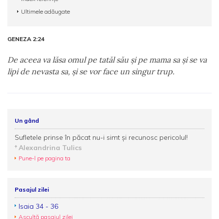
Ultimele adăugate
GENEZA 2:24
De aceea va lăsa omul pe tatăl său şi pe mama sa şi se va
lipi de nevasta sa, şi se vor face un singur trup.
Un gând
Sufletele prinse în păcat nu-i simt şi recunosc pericolul!
Alexandrina Tulics
Pune-l pe pagina ta
Pasajul zilei
Isaia 34 - 36
Ascultă pasajul zilei