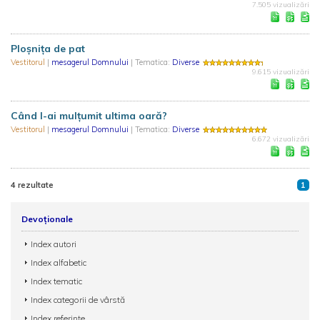
7.505 vizualizări
Ploșnița de pat
Vestitorul
|
mesagerul Domnului
| Tematica:
Diverse
9.615 vizualizări
Când I-ai mulțumit ultima oară?
Vestitorul
|
mesagerul Domnului
| Tematica:
Diverse
6.672 vizualizări
4 rezultate
1
Devoționale
Index autori
Index alfabetic
Index tematic
Index categorii de vârstă
Index referințe