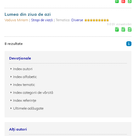
Lumea din ziua de azi
Vaduva Miriam
|
Stropi de viaţă
| Tematica:
Diverse
9.019 vizualizări
8 rezultate
1
Devoționale
Index autori
Index alfabetic
Index tematic
Index categorii de vârstă
Index referințe
Ultimele adăugate
Alți autori