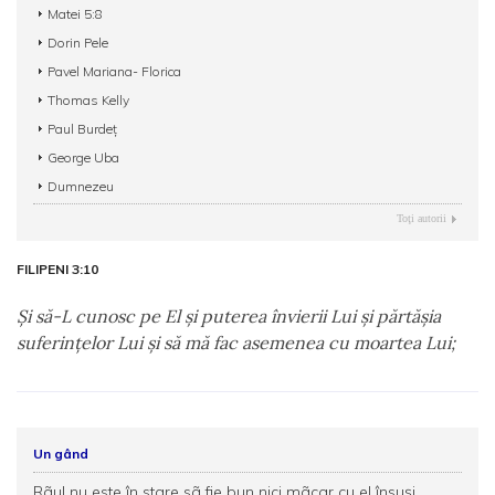
Matei 5:8
Dorin Pele
Pavel Mariana- Florica
Thomas Kelly
Paul Burdeţ
George Uba
Dumnezeu
Toţi autorii
FILIPENI 3:10
Şi să-L cunosc pe El şi puterea învierii Lui şi părtăşia
suferinţelor Lui şi să mă fac asemenea cu moartea Lui;
Un gând
Rãul nu este în stare sã fie bun nici mãcar cu el însuşi.