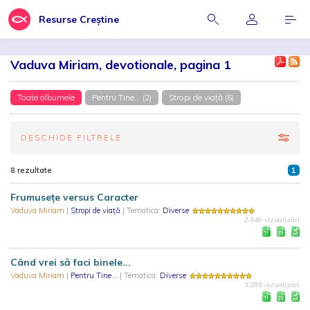
Resurse Creștine
Vaduva Miriam, devotionale, pagina 1
Toate albumele
Pentru Tine... (2)
Stropi de viaţă (6)
DESCHIDE FILTRELE
8 rezultate
1
Frumusețe versus Caracter
Vaduva Miriam
|
Stropi de viaţă
| Tematica:
Diverse
2.346 vizualizări
Când vrei să faci binele...
Vaduva Miriam
|
Pentru Tine...
| Tematica:
Diverse
3.285 vizualizări