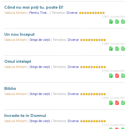
Când nu mai poți tu, poate El!
Vaduva Miriam
|
Pentru Tine...
| Tematica:
Diverse
2.567 vizualizări
Un nou început
Vaduva Miriam
|
Stropi de viaţă
| Tematica:
Diverse
2.068 vizualizări
Omul intelept
Vaduva Miriam
|
Stropi de viaţă
| Tematica:
Diverse
5.765 vizualizări
Biblia
Vaduva Miriam
|
Stropi de viaţă
| Tematica:
Diverse
1.960 vizualizări
Increde-te in Domnul
Vaduva Miriam
|
Stropi de viaţă
| Tematica:
Diverse
2.133 vizualizări