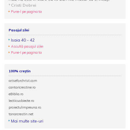
Cristi Dobrei
Pune-l pe pagina ta
Pasajul zilei
Isaia 40 - 42
Ascultă pasajul zilei
Pune-l pe pagina ta
100% creștin
ariseforchrist.com
cantaricrestine.ro
eBiblia.ro
lectiicuobiecte.ro
proiectulimpreuna.ro
tanarcrestin.net
Mai multe site-uri