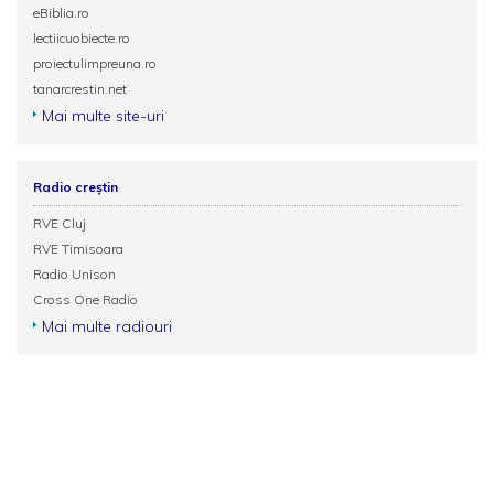
eBiblia.ro
lectiicuobiecte.ro
proiectulimpreuna.ro
tanarcrestin.net
Mai multe site-uri
Radio creștin
RVE Cluj
RVE Timisoara
Radio Unison
Cross One Radio
Mai multe radiouri