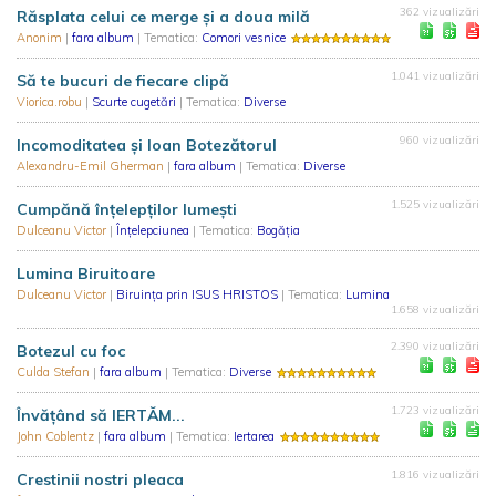
362 vizualizări
Răsplata celui ce merge și a doua milă
Anonim
|
fara album
| Tematica:
Comori vesnice
1.041 vizualizări
Să te bucuri de fiecare clipă
Viorica.robu
|
Scurte cugetări
| Tematica:
Diverse
960 vizualizări
Incomoditatea și Ioan Botezătorul
Alexandru-Emil Gherman
|
fara album
| Tematica:
Diverse
1.525 vizualizări
Cumpănă înțelepților lumești
Dulceanu Victor
|
Înțelepciunea
| Tematica:
Bogăția
Lumina Biruitoare
Dulceanu Victor
|
Biruința prin ISUS HRISTOS
| Tematica:
Lumina
1.658 vizualizări
2.390 vizualizări
Botezul cu foc
Culda Stefan
|
fara album
| Tematica:
Diverse
1.723 vizualizări
Învăţând să IERTĂM...
John Coblentz
|
fara album
| Tematica:
Iertarea
1.816 vizualizări
Crestinii nostri pleaca