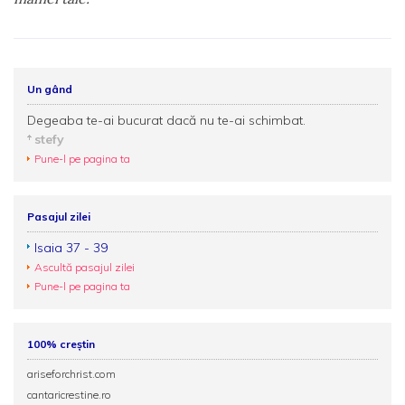
Un gând
Degeaba te-ai bucurat dacă nu te-ai schimbat.
stefy
Pune-l pe pagina ta
Pasajul zilei
Isaia 37 - 39
Ascultă pasajul zilei
Pune-l pe pagina ta
100% creștin
ariseforchrist.com
cantaricrestine.ro