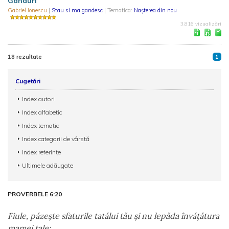
Gânduri
Gabriel Ionescu
|
Stau si ma gandesc
| Tematica:
Nașterea din nou
3.816 vizualizări
18 rezultate
1
Cugetări
Index autori
Index alfabetic
Index tematic
Index categorii de vârstă
Index referințe
Ultimele adăugate
PROVERBELE 6:20
Fiule, păzeşte sfaturile tatălui tău şi nu lepăda învăţătura
mamei tale: