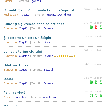
fratsior
|
1
| Tematica:
Egoismul
2.044 vizualizări
O meditație la Pilda nunții fiului de împărat
Puchea Dorel
|
Meditații
| Tematica:
Judecata (Osandirea)
1.714 vizualizări
Cunoaşte-ţi vremea cand să acţionezi!
Buncrestin
|
Cugetări
| Tematica:
Diverse
1.299 vizualizări
Şi peste valuri este un Stăpîn
Buncrestin
|
Cugetări
| Tematica:
Diverse
2.091 vizualizări
Lumea e ţarina olarului
Buncrestin
|
Cugetări
| Tematica:
Diverse
1.449 vizualizări
Udat sau botezat
Buncrestin
|
Cugetări
| Tematica:
Botezul
1.578 vizualizări
Decor
Buncrestin
|
Cugetări
| Tematica:
Diverse
1.852 vizualizări
Felul de viaţă
Anonim
|
fara album
| Tematica:
Ascultarea