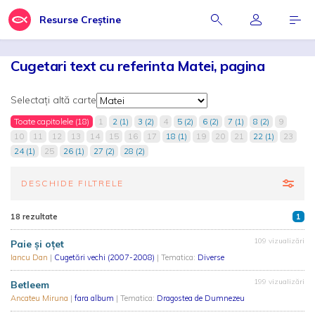
Resurse Creștine
Cugetari text cu referinta Matei, pagina
Selectați altă carte
Toate capitolele (18)
1
2 (1)
3 (2)
4
5 (2)
6 (2)
7 (1)
8 (2)
9
10
11
12
13
14
15
16
17
18 (1)
19
20
21
22 (1)
23
24 (1)
25
26 (1)
27 (2)
28 (2)
DESCHIDE FILTRELE
18 rezultate
1
109 vizualizări
Paie și oțet
Iancu Dan
|
Cugetări vechi (2007-2008)
| Tematica:
Diverse
199 vizualizări
Betleem
Ancateu Miruna
|
fara album
| Tematica:
Dragostea de Dumnezeu