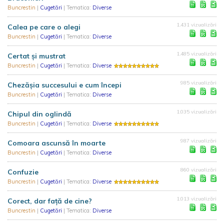
Buncrestin
|
Cugetări
| Tematica:
Diverse
1.431 vizualizări
Calea pe care o alegi
Buncrestin
|
Cugetări
| Tematica:
Diverse
1.485 vizualizări
Certat şi mustrat
Buncrestin
|
Cugetări
| Tematica:
Diverse
985 vizualizări
Chezăşia succesului e cum începi
Buncrestin
|
Cugetări
| Tematica:
Diverse
1.035 vizualizări
Chipul din oglindă
Buncrestin
|
Cugetări
| Tematica:
Diverse
987 vizualizări
Comoara ascunsă în moarte
Buncrestin
|
Cugetări
| Tematica:
Diverse
860 vizualizări
Confuzie
Buncrestin
|
Cugetări
| Tematica:
Diverse
1.013 vizualizări
Corect, dar faţă de cine?
Buncrestin
|
Cugetări
| Tematica:
Diverse