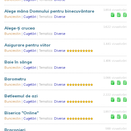
1.894 vizualizări
Alege mâna Domnului pentru binecuvântare
Buncrestin
|
Cugetări
| Tematica:
Diverse
1.622 vizualizări
Alege-ţi crucea
Buncrestin
|
Cugetări
| Tematica:
Diverse
1.441 vizualizări
Asigurare pentru viitor
Buncrestin
|
Cugetări
| Tematica:
Diverse
1.406 vizualizări
Baie în sânge
Buncrestin
|
Cugetări
| Tematica:
Diverse
1.066 vizualizări
Barometru
Buncrestin
|
Cugetări
| Tematica:
Diverse
2.222 vizualizări
Betleemul de azi
Buncrestin
|
Cugetări
| Tematica:
Diverse
1.897 vizualizări
Biserica "Online"
Buncrestin
|
Cugetări
| Tematica:
Diverse
988 vizualizări
Braconieri