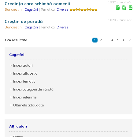
1.932 vizualizări
Credinţa care schimbă oamenii
Buncrestin
|
Cugetări
| Tematica:
Diverse
1.020 vizualizări
Creştin de paradă
Buncrestin
|
Cugetări
| Tematica:
Diverse
124 rezultate
1
2
3
4
5
6
7
Cugetări
Index autori
Index alfabetic
Index tematic
Index categorii de vârstă
Index referințe
Ultimele adăugate
Alți autori
Diana