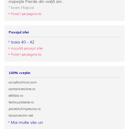
risipește Pierde din viață ani...
Ioan Hapca
Pune-l pe pagina ta
Pasajul zilei
Isaia 40 - 42
Ascultă pasajul zilei
Pune-l pe pagina ta
100% creștin
ariseforchrist.com
cantaricrestine.ro
eBiblia.ro
lectiicuobiecte.ro
proiectulimpreuna.ro
tanarcrestin.net
Mai multe site-uri