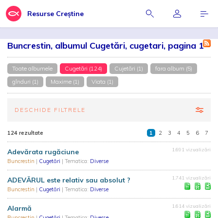
Resurse Creștine
Buncrestin, albumul Cugetări, cugetari, pagina 1
Toate albumele
Cugetări (124)
Cujetări (1)
fara album (5)
gînduri (1)
Maxime (1)
Viata (1)
DESCHIDE FILTRELE
124 rezultate
1
2
3
4
5
6
7
1.691 vizualizări
Adevărata rugăciune
Buncrestin
|
Cugetări
| Tematica:
Diverse
1.741 vizualizări
ADEVĂRUL este relativ sau absolut ?
Buncrestin
|
Cugetări
| Tematica:
Diverse
1.614 vizualizări
Alarmă
Buncrestin
|
Cugetări
| Tematica:
Diverse