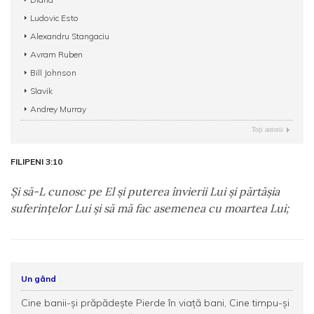
Ludovic Esto
Alexandru Stangaciu
Avram Ruben
Bill Johnson
Slavik
Andrey Murray
Toţi autorii
FILIPENI 3:10
Şi să-L cunosc pe El şi puterea învierii Lui şi părtăşia
suferinţelor Lui şi să mă fac asemenea cu moartea Lui;
Un gând
Cine banii-și prăpădește Pierde în viață bani, Cine timpu-și