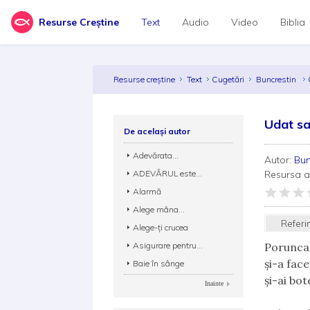
Resurse Creștine
Text
Audio
Video
Biblia
Resurse creștine
Text
Cugetări
Buncrestin
Udat sa
De același autor
Adevărata...
Autor:
Bun
ADEVĂRUL este...
Resursa 
Alarmă
Alege mâna...
Referi
Alege-ţi crucea
Asigurare pentru...
Porunca
şi-a fac
Baie în sânge
şi-ai bo
Inainte