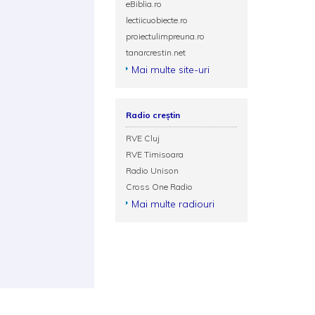
eBiblia.ro
lectiicuobiecte.ro
proiectulimpreuna.ro
tanarcrestin.net
Mai multe site-uri
Radio creștin
RVE Cluj
RVE Timisoara
Radio Unison
Cross One Radio
Mai multe radiouri