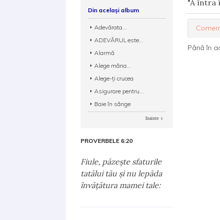
"A întra 
Din același album
Adevărata...
Coment
ADEVĂRUL este...
Până în a
Alarmă
Alege mâna...
Alege-ţi crucea
Asigurare pentru...
Baie în sânge
Inainte
PROVERBELE 6:20
Fiule, păzeşte sfaturile
tatălui tău şi nu lepăda
învăţătura mamei tale: