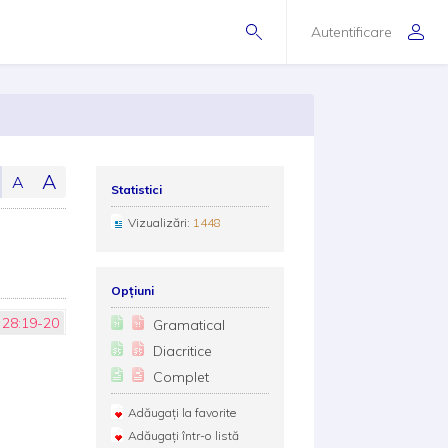
Autentificare
A
A
Statistici
Vizualizări:
1448
Opțiuni
 28:19-20
Gramatical
Diacritice
Complet
Adăugați la favorite
Adăugați într-o listă