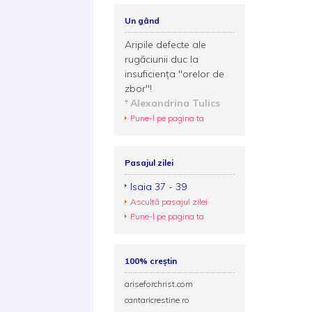
Un gând
Aripile defecte ale
rugăciunii duc la
insuficiența ''orelor de
zbor''!
Alexandrina Tulics
Pune-l pe pagina ta
Pasajul zilei
Isaia 37 - 39
Ascultă pasajul zilei
Pune-l pe pagina ta
100% creștin
ariseforchrist.com
cantaricrestine.ro