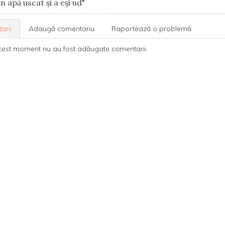
în apă uscat şi a eşi ud"
arii
Adaugă comentariu
Raportează o problemă
cest moment nu au fost adăugate comentarii.