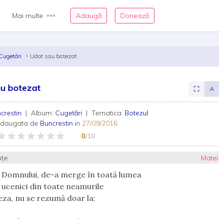
Mai multe
Adaugă
Donează
Cugetări
Udat sau botezat
u botezat
⛶
A
crestin
| Album:
Cugetări
| Tematica:
Botezul
adaugata de
Buncrestin
in
27/09/2016
0
/10
nțe
Matei
 Domnului, de-a merge în toată lumea
e ucenici din toate neamurile
teza, nu se rezumă doar la;