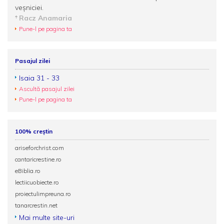
veşniciei.
Racz Anamaria
Pune-l pe pagina ta
Pasajul zilei
Isaia 31 - 33
Ascultă pasajul zilei
Pune-l pe pagina ta
100% creștin
ariseforchrist.com
cantaricrestine.ro
eBiblia.ro
lectiicuobiecte.ro
proiectulimpreuna.ro
tanarcrestin.net
Mai multe site-uri