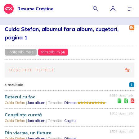
Resurse Creștine
Culda Stefan, albumul fara album, cugetari,
pagina 1
Toate albumele
fara album (4)
DESCHIDE FILTRELE
4 rezultate
1
2.389 vizualizări
Botezul cu foc
Culda Stefan
|
fara album
| Tematica:
Diverse
1.916 vizualizări
Conștiința curată
Culda Stefan
|
fara album
| Tematica:
Cugetul
1.508 vizualizări
Din vierme, un fluture
Culda Stefan
|
fara album
| Tematica:
Diverse