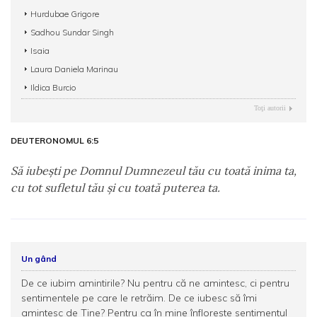
Hurdubae Grigore
Sadhou Sundar Singh
Isaia
Laura Daniela Marinau
Ildica Burcio
Toţi autorii
DEUTERONOMUL 6:5
Să iubeşti pe Domnul Dumnezeul tău cu toată inima ta,
cu tot sufletul tău şi cu toată puterea ta.
Un gând
De ce iubim amintirile? Nu pentru că ne amintesc, ci pentru
sentimentele pe care le retrăim. De ce iubesc să îmi
amintesc de Tine? Pentru ca în mine înfloreşte sentimentul