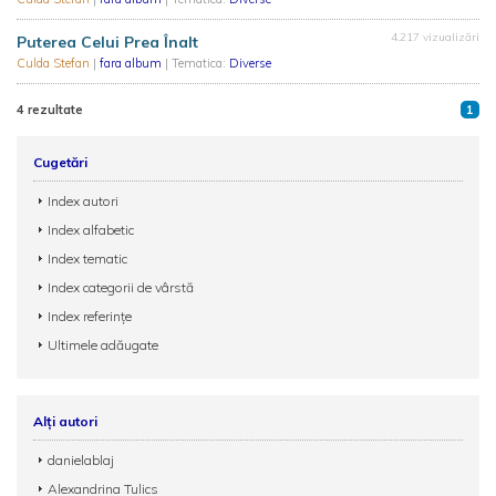
4.217 vizualizări
Puterea Celui Prea Înalt
Culda Stefan
|
fara album
| Tematica:
Diverse
4 rezultate
1
Cugetări
Index autori
Index alfabetic
Index tematic
Index categorii de vârstă
Index referințe
Ultimele adăugate
Alți autori
danielablaj
Alexandrina Tulics