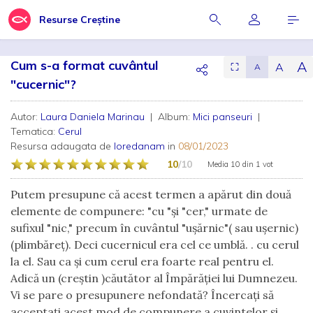
Resurse Creștine
Cum s-a format cuvântul
A
A
⛶
A
"cucernic"?
Autor:
Laura Daniela Marinau
| Album:
Mici panseuri
|
Tematica:
Cerul
Resursa adaugata de
loredanam
in
08/01/2023
10
/10
Media
10
din
1 vot
Putem presupune că acest termen a apărut din două
elemente de compunere: "cu "și "cer," urmate de
sufixul "nic," precum în cuvântul "ușărnic"( sau ușernic)
(plimbăreț). Deci cucernicul era cel ce umblă. . cu cerul
la el. Sau ca și cum cerul era foarte real pentru el.
Adică un (creștin )căutător al Împărăției lui Dumnezeu.
Vi se pare o presupunere nefondată? Încercați să
acceptați acest mod de compunere a cuvintelor și