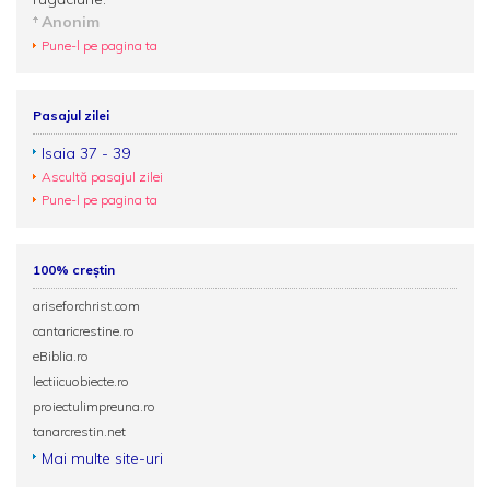
Anonim
Pune-l pe pagina ta
Pasajul zilei
Isaia 37 - 39
Ascultă pasajul zilei
Pune-l pe pagina ta
100% creștin
ariseforchrist.com
cantaricrestine.ro
eBiblia.ro
lectiicuobiecte.ro
proiectulimpreuna.ro
tanarcrestin.net
Mai multe site-uri