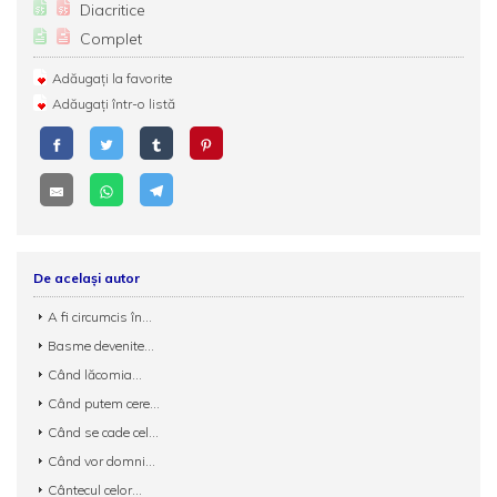
Diacritice
Complet
Adăugați la favorite
Adăugați într-o listă
De același autor
A fi circumcis în...
Basme devenite...
Când lăcomia...
Când putem cere...
Când se cade cel...
Când vor domni...
Cântecul celor...