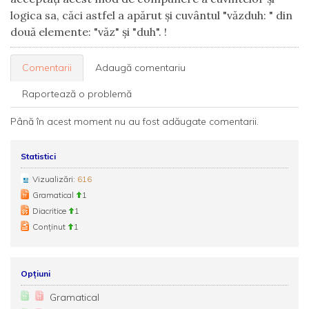
logica sa, căci astfel a apărut și cuvântul "văzduh: " din
două elemente: "văz" și "duh". !
Comentarii
Adaugă comentariu
Raportează o problemă
Până în acest moment nu au fost adăugate comentarii.
Statistici
Vizualizări:
616
Gramatical
1
Diacritice
1
Conținut
1
Opțiuni
Gramatical