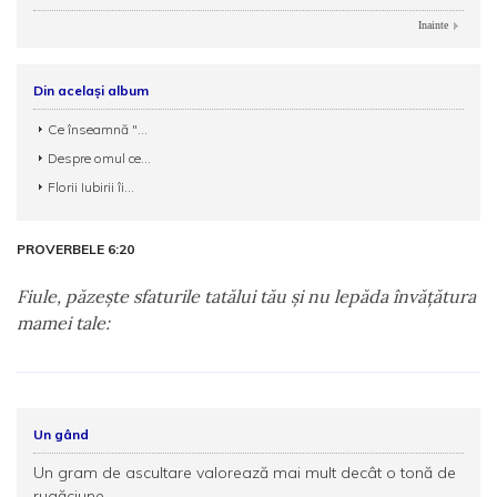
Inainte
Din același album
Ce înseamnă "...
Despre omul ce...
Florii Iubirii îi...
PROVERBELE 6:20
Fiule, păzeşte sfaturile tatălui tău şi nu lepăda învăţătura
mamei tale:
Un gând
Un gram de ascultare valorează mai mult decât o tonă de
rugăciune.