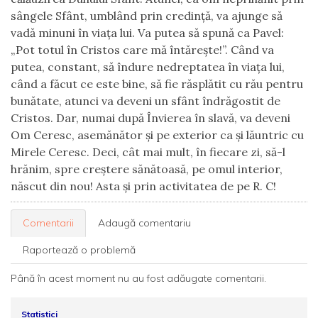
sângele Sfânt, umblând prin credință, va ajunge să
vadă minuni în viața lui. Va putea să spună ca Pavel:
„Pot totul în Cristos care mă întărește!”. Când va
putea, constant, să îndure nedreptatea în viața lui,
când a făcut ce este bine, să fie răsplătit cu rău pentru
bunătate, atunci va deveni un sfânt îndrăgostit de
Cristos. Dar, numai după Învierea în slavă, va deveni
Om Ceresc, asemănător și pe exterior ca și lăuntric cu
Mirele Ceresc. Deci, cât mai mult, în fiecare zi, să-l
hrănim, spre creștere sănătoasă, pe omul interior,
născut din nou! Asta și prin activitatea de pe R. C!
Comentarii
Adaugă comentariu
Raportează o problemă
Până în acest moment nu au fost adăugate comentarii.
Statistici