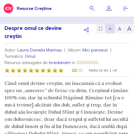
Resurse Creștine
Despre omul ce devine
A
A
⛶
A
creștin
Autor:
Laura Daniela Marinau
| Album:
Mici panseuri
|
Tematica:
Omul
Resursa adaugata de
loredanam
in
02/02/2020
10
/10
Media
10
din
1 vot
Când omul devine creștin, nu înseamnă că a evoluat
spre un „amestec” de firesc cu divin, Creștinul rămâne
100% om, dar își schimbă Stăpânul. Rămâne tot [ca o
mică treime] alcătuit din duh, suflet și trup, dar în
duhul său locuiește Duhul Sfânt și-l înnoiește. Devine
om duhovnicesc, doar dacă trupul și sufletul lui ascultă
de duhul înnoit și fiu al lui Dumnezeu, dacă umblă după
călăuzirea Duhului Sfânt. Atunci, ca om neprihănit prin