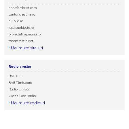
ariseforchrist.com
cantaricrestine.ro
eBiblia.ro
lectiicuobiecte.ro
proiectulimpreuna.ro
tanarcrestin.net
Mai multe site-uri
Radio creștin
RVE Cluj
RVE Timisoara
Radio Unison
Cross One Radio
Mai multe radiouri