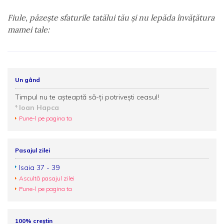
Fiule, păzeşte sfaturile tatălui tău şi nu lepăda învăţătura
mamei tale:
Un gând
Timpul nu te așteaptă să-ți potrivești ceasul!
Ioan Hapca
Pune-l pe pagina ta
Pasajul zilei
Isaia 37 - 39
Ascultă pasajul zilei
Pune-l pe pagina ta
100% creștin