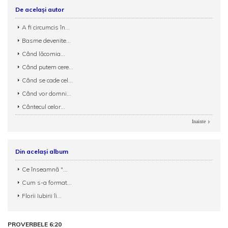
De același autor
A fi circumcis în...
Basme devenite...
Când lăcomia...
Când putem cere...
Când se cade cel...
Când vor domni...
Cântecul celor...
Inainte
Din același album
Ce înseamnă "...
Cum s-a format...
Florii Iubirii îi...
PROVERBELE 6:20