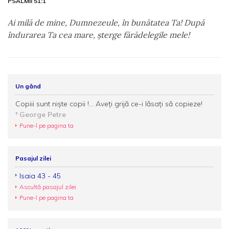
PSALMII 51:1
Ai milă de mine, Dumnezeule, în bunătatea Ta! După
îndurarea Ta cea mare, şterge fărădelegile mele!
Un gând
Copiii sunt nişte copii !... Aveţi grijă ce-i lăsaţi să copieze!
George Petre
Pune-l pe pagina ta
Pasajul zilei
Isaia 43 - 45
Ascultă pasajul zilei
Pune-l pe pagina ta