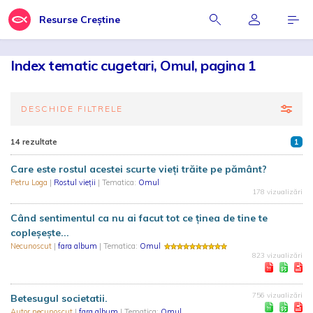
Resurse Creștine
Index tematic cugetari, Omul, pagina 1
DESCHIDE FILTRELE
14 rezultate
1
Care este rostul acestei scurte vieți trăite pe pământ?
Petru Loga
|
Rostul vieții
| Tematica:
Omul
178 vizualizări
Când sentimentul ca nu ai facut tot ce ținea de tine te
copleșește...
Necunoscut
|
fara album
| Tematica:
Omul
823 vizualizări
756 vizualizări
Betesugul societatii.
Autor necunoscut
|
fara album
| Tematica:
Omul