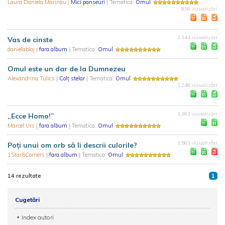
Laura Daniela Marinau
|
Mici panseuri
| Tematica:
Omul
858 vizualizări
2.144 vizualizări
Vas de cinste
danielablaj
|
fara album
| Tematica:
Omul
Omul este un dar de la Dumnezeu
Alexandrina Tulics
|
Colț stelar
| Tematica:
Omul
1.248 vizualizări
1.361 vizualizări
„Ecce Homo!”
Marcel Urs
|
fara album
| Tematica:
Omul
1.561 vizualizări
Poţi unui om orb să îi descrii culorile?
1Star6Corners
|
fara album
| Tematica:
Omul
14 rezultate
1
Cugetări
Index autori