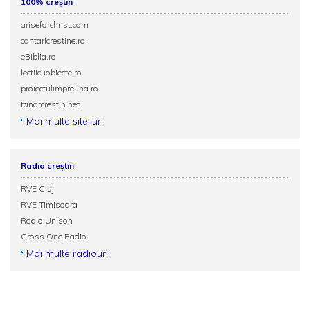
100% creștin
ariseforchrist.com
cantaricrestine.ro
eBiblia.ro
lectiicuobiecte.ro
proiectulimpreuna.ro
tanarcrestin.net
Mai multe site-uri
Radio creștin
RVE Cluj
RVE Timisoara
Radio Unison
Cross One Radio
Mai multe radiouri