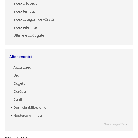
Index alfabetic
Index tematic
Index categorii de vârstă
Index referințe
Ultimele adăugate
Alte tematici
Ascultarea
Ura
Cugetul
Curăția
Banii
Darnicia (Milostenia)
Nașterea din nou
Toate categoriile