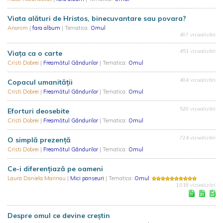
Viata alături de Hristos, binecuvantare sau povara?
Anonim
|
fara album
| Tematica:
Omul
497 vizualizări
451 vizualizări
Viaţa ca o carte
Cristi Dobrei
|
Freamătul Gândurilor
| Tematica:
Omul
404 vizualizări
Copacul umanităţii
Cristi Dobrei
|
Freamătul Gândurilor
| Tematica:
Omul
520 vizualizări
Eforturi deosebite
Cristi Dobrei
|
Freamătul Gândurilor
| Tematica:
Omul
724 vizualizări
O simplă prezenţă
Cristi Dobrei
|
Freamătul Gândurilor
| Tematica:
Omul
Ce-i diferențiază pe oameni
Laura Daniela Marinau
|
Mici panseuri
| Tematica:
Omul
1.018 vizualizări
Despre omul ce devine creștin