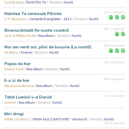
Surorile Ianoș
|
ÎNAINTEA TA
| Tematica:
Nuntă
203 vizualizări
Naintea Ta cerescule Părinte
C. F. Baumann
|
Cantarile Evangheliei - 1913
| Tematica:
Nuntă
480 vizualizări
Binecuvântată fie nunta voastră
Sami & Rebeca Buzle
|
fara album
| Tematica:
Nuntă
288 vizualizări
Noi am venit azi, plini de bucurie (La nuntă)
Ilie Belciu
|
Diverse
| Tematica:
Nuntă
240 vizualizări
Popas de har
Monica Turtoi
|
fara album
| Tematica:
Nuntă
656 vizualizări
E-o zi de har
Necunoscut de mine
|
fara album
| Tematica:
Nuntă
273 vizualizări
Tatal Luminii v-a Daruit
Anonim
|
fara album
| Tematica:
Nuntă
Miri dragi
Mirela Ursulescu
|
“INIMA MULȚUMITOARE” Volumul 9
| Tematica:
Nuntă
518 vizualizări