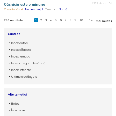
1.389 vizualizări
Căsnicia este o minune
Corneliu Matei
|
Nu descuraja!
| Tematica:
Nuntă
280 rezultate
1
2
3
4
5
6
7
8
9
10
...
14
mai multe
Cântece
Index autori
Index alfabetic
Index tematic
Index categorii de vârstă
Index referințe
Ultimele adăugate
Alte tematici
Botez
Încurajare