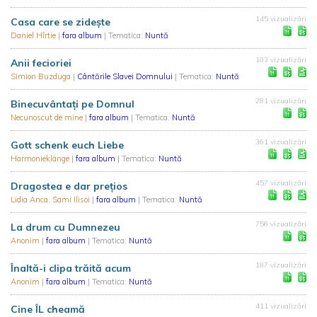
145 vizualizări
Casa care se zidește
Daniel Hîrtie
|
fara album
| Tematica:
Nuntă
103 vizualizări
Anii fecioriei
Simion Buzduga
|
Cântările Slavei Domnului
| Tematica:
Nuntă
281 vizualizări
Binecuvântați pe Domnul
Necunoscut de mine
|
fara album
| Tematica:
Nuntă
361 vizualizări
Gott schenk euch Liebe
Harmonieklänge
|
fara album
| Tematica:
Nuntă
457 vizualizări
Dragostea e dar preţios
Lidia Anca, Sami Ilisoi
|
fara album
| Tematica:
Nuntă
756 vizualizări
La drum cu Dumnezeu
Anonim
|
fara album
| Tematica:
Nuntă
187 vizualizări
Înaltă-i clipa trăită acum
Anonim
|
fara album
| Tematica:
Nuntă
411 vizualizări
Cine ÎL cheamă