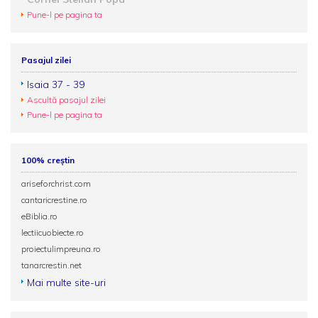
Pune-l pe pagina ta
Pasajul zilei
Isaia 37 - 39
Ascultă pasajul zilei
Pune-l pe pagina ta
100% creștin
ariseforchrist.com
cantaricrestine.ro
eBiblia.ro
lectiicuobiecte.ro
proiectulimpreuna.ro
tanarcrestin.net
Mai multe site-uri