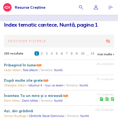
Resurse Creștine
Index tematic cantece, Nuntă, pagina 1
DESCHIDE FILTRELE
280 rezultate
1
2
3
4
5
6
7
8
9
10
...
14
mai multe
45 vizualizări
Pribegind în lume
Cezar Malan
|
fara album
| Tematica:
Nuntă
57 vizualizări
După multe zile grele
Gheorghe Zoltan
|
Volumul 4 - Isus va reveni
| Tematica:
Nuntă
73 vizualizări
Înaintea Ta un mire și o mireasă
Dorin Mihai
|
Dorin Mihai
| Tematica:
Nuntă
120 vizualizări
Azi, din grădină
Simion Buzduga
|
Cântările Slavei Domnului
| Tematica:
Nuntă