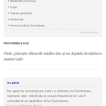
Revenirea Domnului
Copii
Trezire spirituală
Mulțumire
Promisiunile lui Dumnezeu
Toate categoriile
PROVERBELE 6:20
Fiule, păzeşte sfaturile tatălui tău şi nu lepăda învăţătura
mamei tale:
Un gând
Nu aperi tu onoarea pe care i-o ştirbesc lui Dumnezeu
oamenii, dar, ridicându-ţi vocea împotriva lor, vei fi
considerat un apărător al lui Dumnezeu.
Cornel Stelian Popa