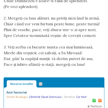
Unde Dumnezeu e soare-n raiul de splendori.
(Pe veci splendori)
2. Mergeţi cu Isus alături, nu priviţi nicicând în urmă,
Chiar când vor veni furtuni peste lume, peste turmă!
Plini de veselie, pace, veţi zbura-ntr-o zi spre nori,
Spre Cetatea-ncununată veşnic de cereşti comori.
3. Veţi serba cu bucurie nunta cea mai luminoasă,
Mirele din veşnicii, cei salvaţi, a Sa Mireasă!
Dar, pân’ la ospăţul nunţii, vă dorim puteri de sus,
Pace şi iubire sfântă-n viaţă, mergeţi cu Isus!
Resurse inrudite
Anii fecioriei
Simion Buzduga
|
Cântările Slavei Domnului
| Tematica:
Cor Mixt
Partitură