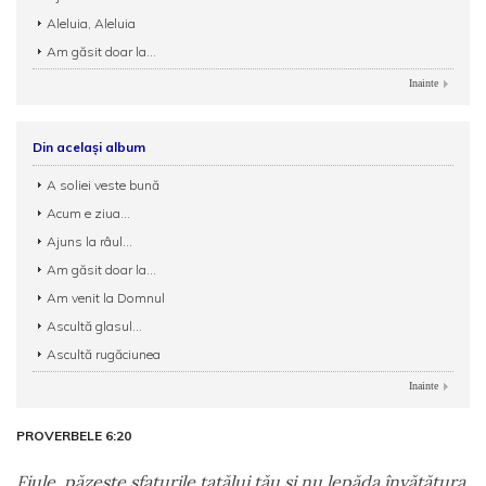
Aleluia, Aleluia
Am găsit doar la...
Inainte
Din același album
A soliei veste bună
Acum e ziua...
Ajuns la râul...
Am găsit doar la...
Am venit la Domnul
Ascultă glasul...
Ascultă rugăciunea
Inainte
PROVERBELE 6:20
Fiule, păzeşte sfaturile tatălui tău şi nu lepăda învăţătura