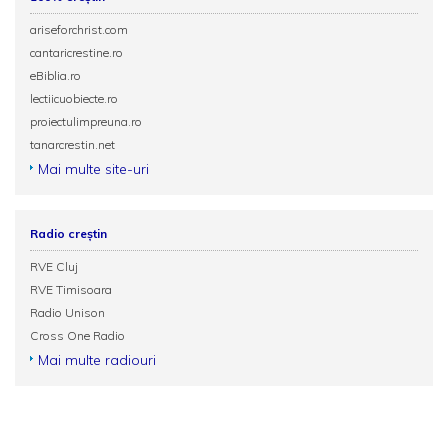
ariseforchrist.com
cantaricrestine.ro
eBiblia.ro
lectiicuobiecte.ro
proiectulimpreuna.ro
tanarcrestin.net
Mai multe site-uri
Radio creștin
RVE Cluj
RVE Timisoara
Radio Unison
Cross One Radio
Mai multe radiouri