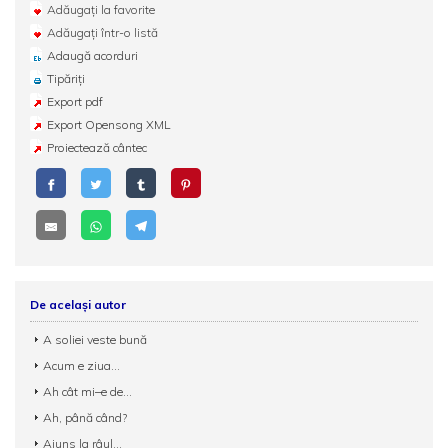
Adăugați la favorite
Adăugați într-o listă
Adaugă acorduri
Tipăriți
Export pdf
Export Opensong XML
Proiectează cântec
De același autor
A soliei veste bună
Acum e ziua...
Ah cât mi–e de...
Ah, până când?
Ajuns la râul...