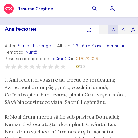
Resurse Creștine
Anii fecioriei
A
A
⛶
A
Autor:
Simion Buzduga
| Album:
Cântările Slavei Domnului
|
Tematica:
Nuntă
Resursa adaugata de
na0mi_20
in
01/07/2026
0
/10
1. Anii fecioriei voastre au trecut pe totdeauna;
Azi pe noul drum păşiţi, iute, veseli în lumină,
Ce în stropi de har revarsă ploaia Celui veşnic sfânt,
Să vă binecuvinteze viaţa, Sacrul Legământ.
R: Noul drum mereu să fie sub privirea Domnului;
Numai El vă ocroteşte, de-mpliniţi Cuvântul Lui.
Noul drum vă duce-n Ţara nesfârşitei sărbători,