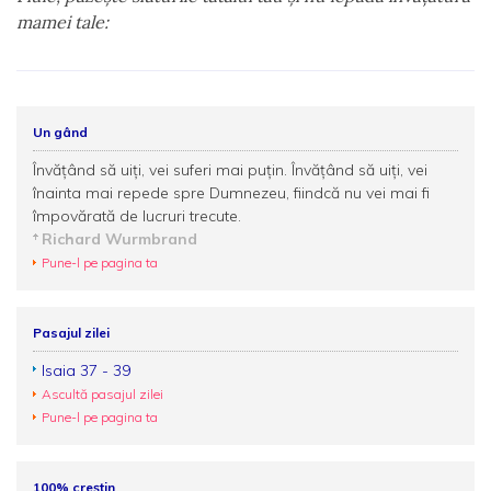
mamei tale:
Un gând
Învăţând să uiţi, vei suferi mai puţin. Învăţând să uiţi, vei
înainta mai repede spre Dumnezeu, fiindcă nu vei mai fi
împovărată de lucruri trecute.
Richard Wurmbrand
Pune-l pe pagina ta
Pasajul zilei
Isaia 37 - 39
Ascultă pasajul zilei
Pune-l pe pagina ta
100% creștin