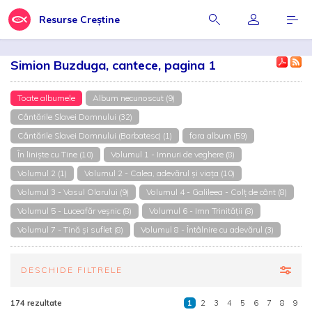
Resurse Creștine
Simion Buzduga, cantece, pagina 1
Toate albumele
Album necunoscut (9)
Cântările Slavei Domnului (32)
Cântările Slavei Domnului (Barbatesc) (1)
fara album (59)
În liniște cu Tine (10)
Volumul 1 - Imnuri de veghere (8)
Volumul 2 (1)
Volumul 2 - Calea, adevărul şi viaţa (10)
Volumul 3 - Vasul Olarului (9)
Volumul 4 - Galileea - Colț de cânt (8)
Volumul 5 - Luceafăr veșnic (8)
Volumul 6 - Imn Trinității (8)
Volumul 7 - Tină şi suflet (8)
Volumul 8 - Întâlnire cu adevărul (3)
DESCHIDE FILTRELE
174 rezultate
1
2
3
4
5
6
7
8
9