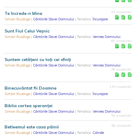
93 vizualizări
Te încrede-n Mine
Simion Buzduga
|
Cântările Slavei Domnului
| Tematica:
Încurajare
Sunt Fiul Celui Veşnic
Simion Buzduga
|
Cântările Slavei Domnului
| Tematica:
Venirea Domnului
69 vizualizări
Suntem cetăţeni cu toţi cei sfinţi
Simion Buzduga
|
Cântările Slavei Domnului
| Tematica:
Venirea Domnului
58 vizualizări
115 vizualizări
Binecuvântat fii Doamne
Simion Buzduga
|
Cântările Slavei Domnului
| Tematica:
Încurajare
Biblia cartea speranței
Simion Buzduga
|
Cântările Slavei Domnului
| Tematica:
Venirea Domnului
53 vizualizări
58 vizualizări
Betleemul este casa pâinii
Simion Buzduga
|
Cântările Slavei Domnului
| Tematica:
Colinde