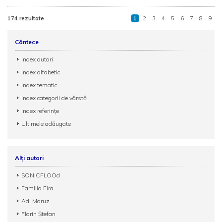
174 rezultate
1
2
3
4
5
6
7
8
9
Cântece
Index autori
Index alfabetic
Index tematic
Index categorii de vârstă
Index referințe
Ultimele adăugate
Alți autori
SONICFLOOd
Familia Fira
Adi Moruz
Florin Ștefan