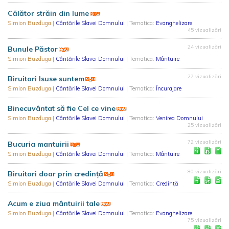
Călător străin din lume
Simion Buzduga
|
Cântările Slavei Domnului
| Tematica:
Evanghelizare
45 vizualizări
24 vizualizări
Bunule Păstor
Simion Buzduga
|
Cântările Slavei Domnului
| Tematica:
Mântuire
27 vizualizări
Biruitori Isuse suntem
Simion Buzduga
|
Cântările Slavei Domnului
| Tematica:
Încurajare
Binecuvântat să fie Cel ce vine
Simion Buzduga
|
Cântările Slavei Domnului
| Tematica:
Venirea Domnului
25 vizualizări
72 vizualizări
Bucuria mantuirii
Simion Buzduga
|
Cântările Slavei Domnului
| Tematica:
Mântuire
80 vizualizări
Biruitori doar prin credinţă
Simion Buzduga
|
Cântările Slavei Domnului
| Tematica:
Credință
Acum e ziua mântuirii tale
Simion Buzduga
|
Cântările Slavei Domnului
| Tematica:
Evanghelizare
75 vizualizări