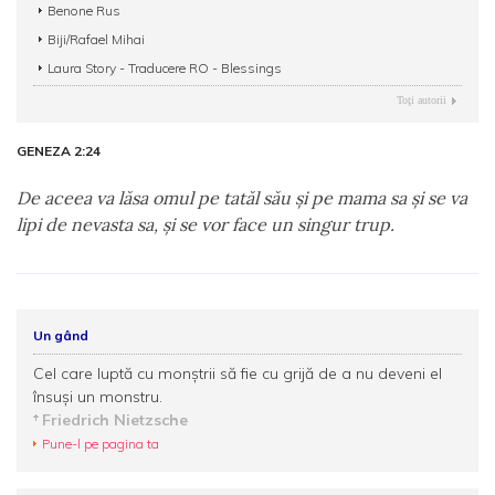
Benone Rus
Biji/Rafael Mihai
Laura Story - Traducere RO - Blessings
Toţi autorii
GENEZA 2:24
De aceea va lăsa omul pe tatăl său şi pe mama sa şi se va
lipi de nevasta sa, şi se vor face un singur trup.
Un gând
Cel care luptă cu monştrii să fie cu grijă de a nu deveni el
însuşi un monstru.
Friedrich Nietzsche
Pune-l pe pagina ta