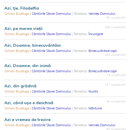
Azi, ție, Filadelfia
Simion Buzduga
|
Cântările Slavei Domnului
| Tematica:
Venirea Domnului
69 vizualizări
106 vizualizări
Azi, pe marea vieții
Simion Buzduga
|
Cântările Slavei Domnului
| Tematica:
Încurajare
Azi, Doamne, binecuvântăm
Simion Buzduga
|
Cântările Slavei Domnului
| Tematica:
Binecuvântare copii
102 vizualizări
Azi, Doamne, din inimă
Simion Buzduga
|
Cântările Slavei Domnului
| Tematica:
Binecuvântare copii
74 vizualizări
117 vizualizări
Azi, din grădină
Simion Buzduga
|
Cântările Slavei Domnului
| Tematica:
Nuntă
96 vizualizări
Azi, când ușa e deschisă
Simion Buzduga
|
Cântările Slavei Domnului
| Tematica:
Mântuire
Azi e vremea de trezire
Simion Buzduga
|
Cântările Slavei Domnului
| Tematica:
Venirea Domnului
99 vizualizări