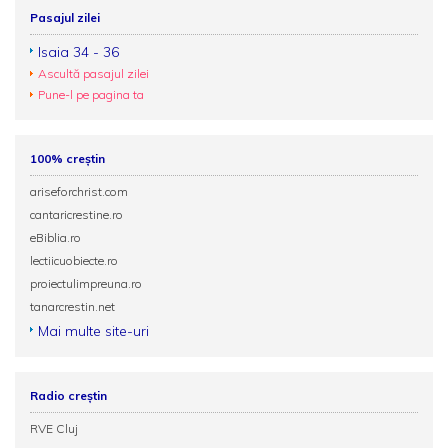
Pasajul zilei
Isaia 34 - 36
Ascultă pasajul zilei
Pune-l pe pagina ta
100% creștin
ariseforchrist.com
cantaricrestine.ro
eBiblia.ro
lectiicuobiecte.ro
proiectulimpreuna.ro
tanarcrestin.net
Mai multe site-uri
Radio creștin
RVE Cluj