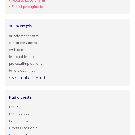
Ascultă pasajul zilei
Pune-l pe pagina ta
100% creștin
ariseforchrist.com
cantaricrestine.ro
eBiblia.ro
lectiicuobiecte.ro
proiectulimpreuna.ro
tanarcrestin.net
Mai multe site-uri
Radio creștin
RVE Cluj
RVE Timisoara
Radio Unison
Cross One Radio