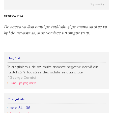
Toţi autorii
GENEZA 2:24
De aceea va lăsa omul pe tatăl său şi pe mama sa şi se va
lipi de nevasta sa, şi se vor face un singur trup.
Un gând
În creștinismul de azi multe aspecte negative derivă din
faptul că, în loc să se dea soluții, se dau citate.
George Cornici
Pune-l pe pagina ta
Pasajul zilei
Isaia 34 - 36