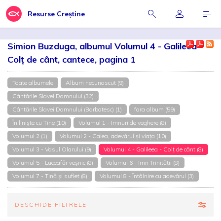
Resurse Creștine
Simion Buzduga, albumul Volumul 4 - Galileea -
Colț de cânt, cantece, pagina 1
Toate albumele
Album necunoscut (9)
Cântările Slavei Domnului (32)
Cântările Slavei Domnului (Barbatesc) (1)
fara album (59)
În liniște cu Tine (10)
Volumul 1 - Imnuri de veghere (8)
Volumul 2 (1)
Volumul 2 - Calea, adevărul şi viaţa (10)
Volumul 3 - Vasul Olarului (9)
Volumul 4 - Galileea - Colț de cânt (8)
Volumul 5 - Luceafăr veșnic (8)
Volumul 6 - Imn Trinității (8)
Volumul 7 - Tină şi suflet (8)
Volumul 8 - Întâlnire cu adevărul (3)
DESCHIDE FILTRELE