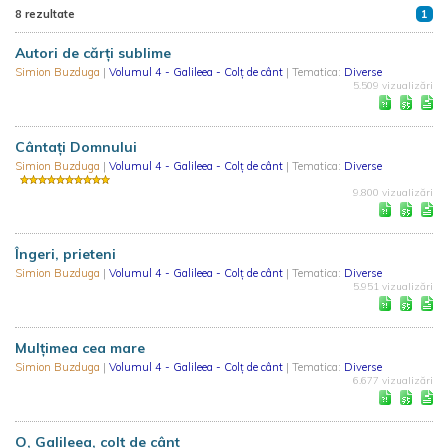
8 rezultate
1
Autori de cărţi sublime
Simion Buzduga
|
Volumul 4 - Galileea - Colț de cânt
| Tematica:
Diverse
5.509 vizualizări
Cântați Domnului
Simion Buzduga
|
Volumul 4 - Galileea - Colț de cânt
| Tematica:
Diverse
9.800 vizualizări
Îngeri, prieteni
Simion Buzduga
|
Volumul 4 - Galileea - Colț de cânt
| Tematica:
Diverse
5.951 vizualizări
Mulțimea cea mare
Simion Buzduga
|
Volumul 4 - Galileea - Colț de cânt
| Tematica:
Diverse
6.677 vizualizări
O, Galileea, colţ de cânt