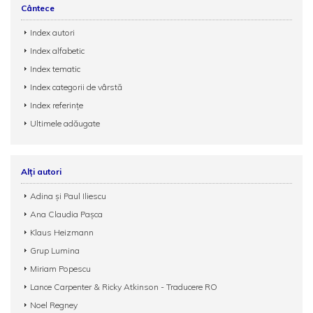
Cântece
Index autori
Index alfabetic
Index tematic
Index categorii de vârstă
Index referințe
Ultimele adăugate
Alți autori
Adina și Paul Iliescu
Ana Claudia Pașca
Klaus Heizmann
Grup Lumina
Miriam Popescu
Lance Carpenter & Ricky Atkinson - Traducere RO
Noel Regney