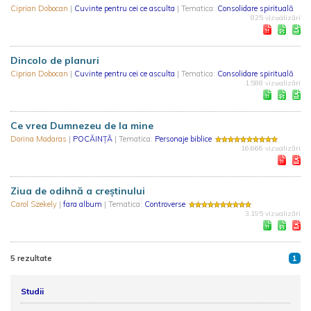
Ciprian Dobocan
|
Cuvinte pentru cei ce asculta
| Tematica:
Consolidare spirituală
825 vizualizări
Dincolo de planuri
Ciprian Dobocan
|
Cuvinte pentru cei ce asculta
| Tematica:
Consolidare spirituală
1.588 vizualizări
Ce vrea Dumnezeu de la mine
Dorina Madaras
|
POCĂINȚĂ
| Tematica:
Personaje biblice
16.666 vizualizări
Ziua de odihnă a creștinului
Carol Szekely
|
fara album
| Tematica:
Controverse
3.195 vizualizări
5 rezultate
1
Studii