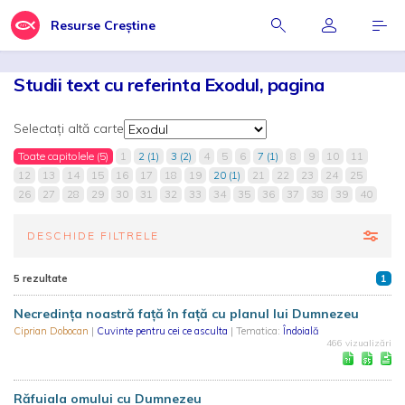
Resurse Creștine
Studii text cu referinta Exodul, pagina
Selectați altă carte
Toate capitolele (5)
1
2 (1)
3 (2)
4
5
6
7 (1)
8
9
10
11
12
13
14
15
16
17
18
19
20 (1)
21
22
23
24
25
26
27
28
29
30
31
32
33
34
35
36
37
38
39
40
DESCHIDE FILTRELE
5 rezultate
1
Necredința noastră față în față cu planul lui Dumnezeu
Ciprian Dobocan
|
Cuvinte pentru cei ce asculta
| Tematica:
Îndoială
466 vizualizări
Răfuiala omului cu Dumnezeu