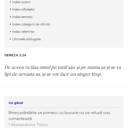
Index autori
Index alfabetic
Index tematic
Index categorii de vârstă
Index referințe
Ultimele adăugate
GENEZA 2:24
De aceea va lăsa omul pe tatăl său şi pe mama sa şi se va
lipi de nevasta sa, şi se vor face un singur trup.
Un gând
Binecuvântările se primesc cu bucurie nu se refuză sau
comentează.
Alexandrina Tulics