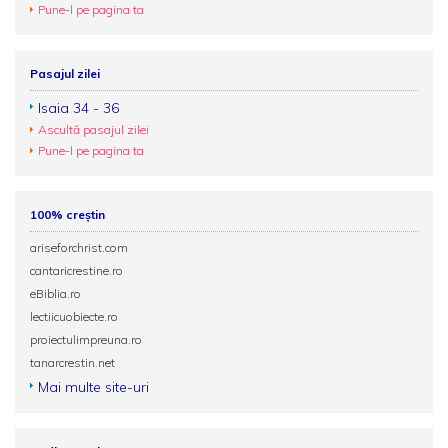
Pune-l pe pagina ta
Pasajul zilei
Isaia 34 - 36
Ascultă pasajul zilei
Pune-l pe pagina ta
100% creștin
ariseforchrist.com
cantaricrestine.ro
eBiblia.ro
lectiicuobiecte.ro
proiectulimpreuna.ro
tanarcrestin.net
Mai multe site-uri