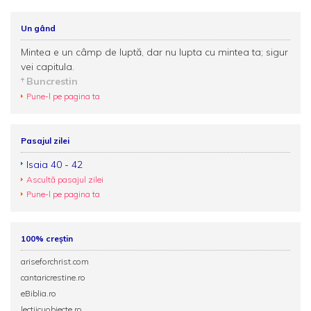
Un gând
Mintea e un câmp de luptă, dar nu lupta cu mintea ta; sigur
vei capitula.
Buncrestin
Pune-l pe pagina ta
Pasajul zilei
Isaia 40 - 42
Ascultă pasajul zilei
Pune-l pe pagina ta
100% creștin
ariseforchrist.com
cantaricrestine.ro
eBiblia.ro
lectiicuobiecte.ro