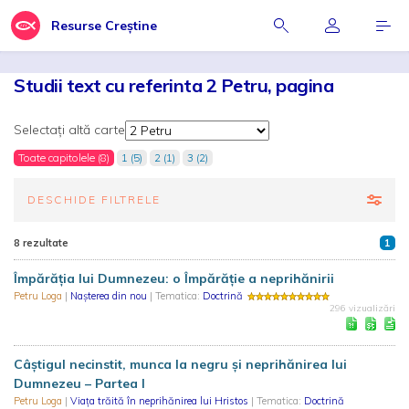
Resurse Creștine
Studii text cu referinta 2 Petru, pagina
Selectați altă carte
Toate capitolele (8)
1 (5)
2 (1)
3 (2)
DESCHIDE FILTRELE
8 rezultate
1
Împărăția lui Dumnezeu: o Împărăție a neprihănirii
Petru Loga
|
Nașterea din nou
| Tematica:
Doctrină
296 vizualizări
Câștigul necinstit, munca la negru și neprihănirea lui
Dumnezeu – Partea I
Petru Loga
|
Viața trăită în neprihănirea lui Hristos
| Tematica:
Doctrină