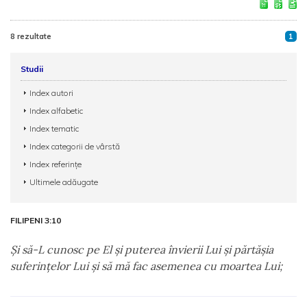
8 rezultate
1
Studii
Index autori
Index alfabetic
Index tematic
Index categorii de vârstă
Index referințe
Ultimele adăugate
FILIPENI 3:10
Şi să-L cunosc pe El şi puterea învierii Lui şi părtăşia
suferinţelor Lui şi să mă fac asemenea cu moartea Lui;