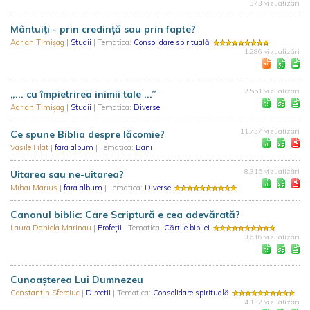
373 vizualizări
Mântuiți - prin credință sau prin fapte?
Adrian Timișag
|
Studii
| Tematica:
Consolidare spirituală
1.286 vizualizări
2.551 vizualizări
„... cu împietrirea inimii tale ...”
Adrian Timișag
|
Studii
| Tematica:
Diverse
11.737 vizualizări
Ce spune Biblia despre lăcomie?
Vasile Filat
|
fara album
| Tematica:
Bani
8.315 vizualizări
Uitarea sau ne-uitarea?
Mihai Marius
|
fara album
| Tematica:
Diverse
Canonul biblic: Care Scriptură e cea adevărată?
Laura Daniela Marinau
|
Profeții
| Tematica:
Cărțile bibliei
3.616 vizualizări
Cunoaşterea Lui Dumnezeu
Constantin Sferciuc
|
Directii
| Tematica:
Consolidare spirituală
4.132 vizualizări