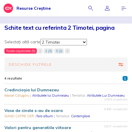
Resurse Creștine
Schite text cu referinta 2 Timotei, pagina
Selectați altă carte
Toate capitolele (5)
1
2 (3)
3 (2)
4
DESCHIDE FILTRELE
4 rezultate
1
Credincioșia lui Dumnezeu
Marcel Călugăru
|
Atributele lui Dumnezeu
| Tematica:
Atributele Lui Dumnezeu
1.905 vizualizări
5.459 vizualizări
Vase de cinste s-au de ocara
GAND CATRE CER
|
fara album
| Tematica:
Contemplare
2.617 vizualizări
Valori pentru generatiile viitoare