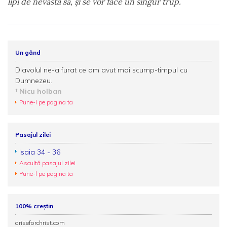
lipi de nevasta sa, şi se vor face un singur trup.
Un gând
Diavolul ne-a furat ce am avut mai scump-timpul cu
Dumnezeu.
Nicu holban
Pune-l pe pagina ta
Pasajul zilei
Isaia 34 - 36
Ascultă pasajul zilei
Pune-l pe pagina ta
100% creștin
ariseforchrist.com