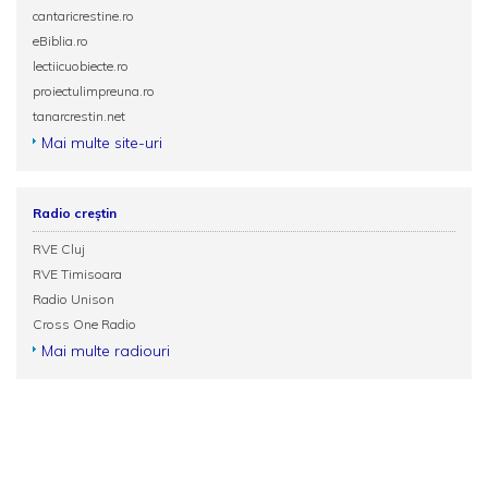
cantaricrestine.ro
eBiblia.ro
lectiicuobiecte.ro
proiectulimpreuna.ro
tanarcrestin.net
Mai multe site-uri
Radio creștin
RVE Cluj
RVE Timisoara
Radio Unison
Cross One Radio
Mai multe radiouri