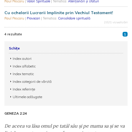
Raul Pescaru
|
Valori Spirituale
| Tematica:
Atenționări și sfaturi
Cu ochelarii Lucrarii Implinite prin Vechiul Testament!
Raul Pescaru
|
Provocari
| Tematica:
Consolidare spirituală
2.021 vizualizări
4 rezultate
1
Schițe
Index autori
Index alfabetic
Index tematic
Index categorii de vârstă
Index referințe
Ultimele adăugate
GENEZA 2:24
De aceea va lăsa omul pe tatăl său şi pe mama sa şi se va