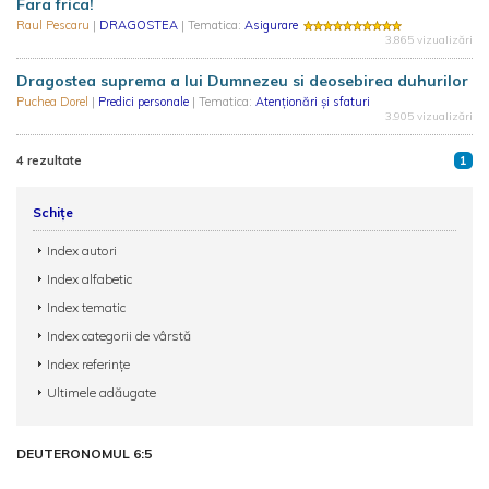
Fara frica!
Raul Pescaru
|
DRAGOSTEA
| Tematica:
Asigurare
3.865 vizualizări
Dragostea suprema a lui Dumnezeu si deosebirea duhurilor
Puchea Dorel
|
Predici personale
| Tematica:
Atenționări și sfaturi
3.905 vizualizări
4 rezultate
1
Schițe
Index autori
Index alfabetic
Index tematic
Index categorii de vârstă
Index referințe
Ultimele adăugate
DEUTERONOMUL 6:5