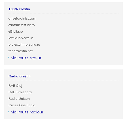
100% creștin
ariseforchrist.com
cantaricrestine.ro
eBiblia.ro
lectiicuobiecte.ro
proiectulimpreuna.ro
tanarcrestin.net
Mai multe site-uri
Radio creștin
RVE Cluj
RVE Timisoara
Radio Unison
Cross One Radio
Mai multe radiouri