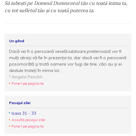
Să iubeşti pe Domnul Dumnezeul tău cu toată inima ta,
cu tot sufletul tău şi cu toată puterea ta.
Un gând
Dacă vei fi o persoană veselă,iubitoare,prietenoasă vor fi
mulţi atraşi să fie în prezenţa ta, dar dacă vei fi o persoană
posomorâtă şi tristă oamenii vor fugi de tine, căci au şi ei
destule tristeţi în inima lor...
Angela Peschir
Pune-l pe pagina ta
Pasajul zilei
Isaia 31 - 33
Ascultă pasajul zilei
Pune-l pe pagina ta