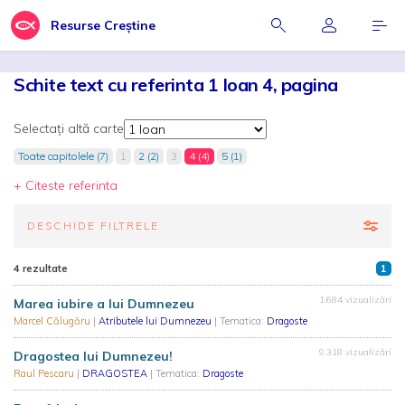
Resurse Creștine
Schite text cu referinta 1 Ioan 4, pagina
Selectați altă carte
Toate capitolele (7)
1
2 (2)
3
4 (4)
5 (1)
+ Citeste referinta
DESCHIDE FILTRELE
4 rezultate
1
1.684 vizualizări
Marea iubire a lui Dumnezeu
Marcel Călugăru
|
Atributele lui Dumnezeu
| Tematica:
Dragoste
9.318 vizualizări
Dragostea lui Dumnezeu!
Raul Pescaru
|
DRAGOSTEA
| Tematica:
Dragoste