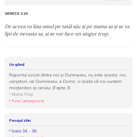
GENEZA 2:24
De aceea va lăsa omul pe tatăl său şi pe mama sa şi se va
lipi de nevasta sa, şi se vor face un singur trup.
Un gând
Raportul social dintre noi şi Dumnezeu, nu este acesta: noi,
cerşetorii, iar Dumnezeu, e Domn, ci acela că noi suntem
moştenitori ai cerului. (Fapte 3)
Matei Filip
Pune-l pe pagina ta
Pasajul zilei
Isaia 34 - 36