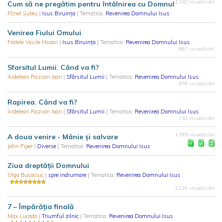
1.142 vizualizări
Cum să ne pregătim pentru întâlnirea cu Domnul
Fănel Șuteu
|
Isus Biruința
| Tematica:
Revenirea Domnului Isus
Venirea Fiului Omului
Fratele Vasile Hozan
|
Isus Biruința
| Tematica:
Revenirea Domnului Isus
867 vizualizări
Sfarsitul Lumii. Când va fi?
Ardelean Razvan Ioan
|
Sfârsitul Lumii
| Tematica:
Revenirea Domnului Isus
876 vizualizări
Rapirea. Când va fi?
Ardelean Razvan Ioan
|
Sfârsitul Lumii
| Tematica:
Revenirea Domnului Isus
742 vizualizări
1.785 vizualizări
A doua venire - Mânie și salvare
John Piper
|
Diverse
| Tematica:
Revenirea Domnului Isus
Ziua dreptăţii Domnului
Olga Bucaciuc
|
spre indrumare
| Tematica:
Revenirea Domnului Isus
2.219 vizualizări
7 – Împărăția finală
Max Lucado
|
Triumful zilnic
| Tematica:
Revenirea Domnului Isus