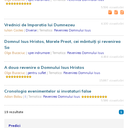
5.596 vizualizări
4.100 vizualizări
Vrednici de Imparatia lui Dumnezeu
Iulian Costea
|
Diverse
| Tematica:
Revenirea Domnului Isus
Domnul Isus Hristos, Marele Preot, cei mântuiți și revenirea
Sa
Olga Bucaciuc
|
spre indrumare
| Tematica:
Revenirea Domnului Isus
4.484 vizualizări
A doua revenire a Domnului Isus Hristos
Olga Bucaciuc
|
pentru suflet
| Tematica:
Revenirea Domnului Isus
15.887 vizualizări
Cronologia evenimentelor si invataturi false
Adian Balau
|
I
| Tematica:
Revenirea Domnului Isus
5.586 vizualizări
19 rezultate
1
Predici