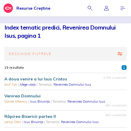
Resurse Creștine
Index tematic predici, Revenirea Domnului
Isus, pagina 1
DESCHIDE FILTRELE
19 rezultate
1
3.708 vizualizări
A doua venire a lui Isus Cristos
Iosif Țon
|
Alege viața
| Tematica:
Revenirea Domnului Isus
Venirea Domnului
Daniel Ghenciu
|
Isus Biruința
| Tematica:
Revenirea Domnului Isus
981 vizualizări
663 vizualizări
Răpirea Bisericii partea II
Lenuț Olari
|
Isus Biruința
| Tematica:
Revenirea Domnului Isus