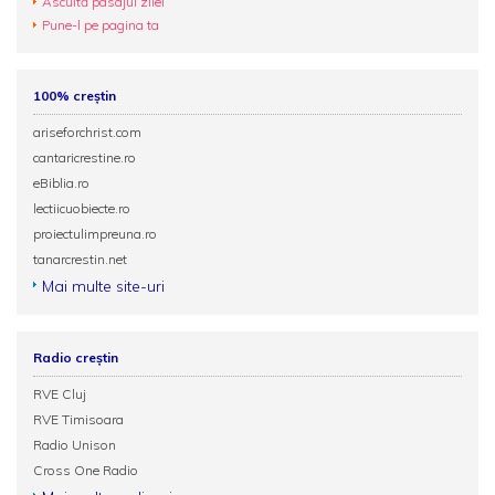
Ascultă pasajul zilei
Pune-l pe pagina ta
100% creștin
ariseforchrist.com
cantaricrestine.ro
eBiblia.ro
lectiicuobiecte.ro
proiectulimpreuna.ro
tanarcrestin.net
Mai multe site-uri
Radio creștin
RVE Cluj
RVE Timisoara
Radio Unison
Cross One Radio