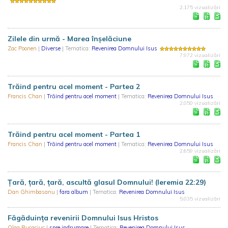
2.175 vizualizări
Zilele din urmă - Marea înșelăciune
Zac Poonen
|
Diverse
| Tematica:
Revenirea Domnului Isus
7.972 vizualizări
Trăind pentru acel moment - Partea 2
Francis Chan
|
Trăind pentru acel moment
| Tematica:
Revenirea Domnului Isus
2.050 vizualizări
Trăind pentru acel moment - Partea 1
Francis Chan
|
Trăind pentru acel moment
| Tematica:
Revenirea Domnului Isus
2.659 vizualizări
Țară, țară, țară, ascultă glasul Domnului! (Ieremia 22:29)
Dan Ghimbasanu
|
fara album
| Tematica:
Revenirea Domnului Isus
5.035 vizualizări
Făgăduinţa revenirii Domnului Isus Hristos
Olga Bucaciuc
|
spre indrumare
| Tematica:
Revenirea Domnului Isus