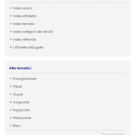
Index autori
Index alfabetic
Index tematic
Index categorii de vârstă
Index referințe
Ultimele adăugate
Alte tematici
Evanghelizare
Păcat
Slujire
Asigurare
Îngrijorare
Răzbunare
Bani
Toate categoriile