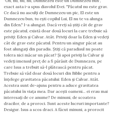
"Oh, nu, nu, nu, Dumnezeu este un Dumnezeu bun",
exact asta i-a spus diavolul Evei. "Păcatul nu este grav.
Ce dacă nu asculţi de Dumnezeu un pic, El este un
Dumnezeu bun, tu eşti copilul Lui, El nu te va alunga
din Eden." I-a alungat. Dacă vreţi să ştiţi cât de grav
este păcatul, există doar două locuri la care trebuie să
priviţi: Eden şi Calvar. Atât. Priviţi doar la Eden şi vedeţi
cât de grav este păcatul. Pentru un singur păcat au
fost alungaţi din paradis. Ştiţi că paradisul nu poate
tolera nici măcar un păcat? Şi apoi priviţi la Calvar şi
vedeţi imensul preţ de a fi părăsit de Dumnezeu, pe
care Isus a trebuit să-l plătească pentru păcat.
Trebuie să văd doar două locuri din Biblie pentru a
înţelege gravitatea păcatului: Eden şi Calvar. Atât.
Acestea sunt de-ajuns pentru a aduce gravitatea
păcatului în viaţa mea. Dar aceşti oameni... ei erau mai
interesaţi de ce anume? De minuni, de scoatera
dracilor, de a proroci. Sunt aceste lucruri importante?
Desigur. Isus a scos draci. A făcut minuni, a prorocit