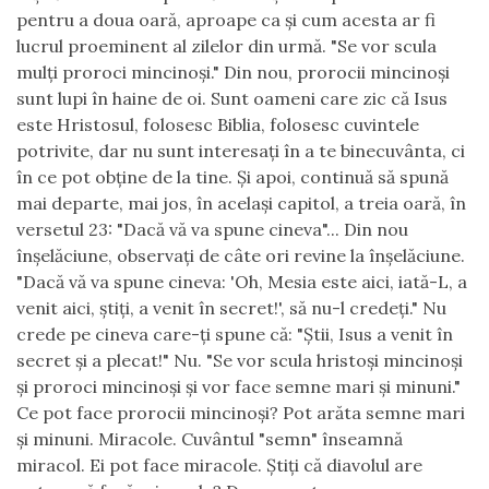
pentru a doua oară, aproape ca şi cum acesta ar fi
lucrul proeminent al zilelor din urmă. "Se vor scula
mulţi proroci mincinoşi." Din nou, prorocii mincinoşi
sunt lupi în haine de oi. Sunt oameni care zic că Isus
este Hristosul, folosesc Biblia, folosesc cuvintele
potrivite, dar nu sunt interesaţi în a te binecuvânta, ci
în ce pot obţine de la tine. Şi apoi, continuă să spună
mai departe, mai jos, în acelaşi capitol, a treia oară, în
versetul 23: "Dacă vă va spune cineva"... Din nou
înşelăciune, observaţi de câte ori revine la înşelăciune.
"Dacă vă va spune cineva: 'Oh, Mesia este aici, iată-L, a
venit aici, ştiţi, a venit în secret!', să nu-l credeţi." Nu
crede pe cineva care-ţi spune că: "Ştii, Isus a venit în
secret şi a plecat!" Nu. "Se vor scula hristoşi mincinoşi
şi proroci mincinoşi şi vor face semne mari şi minuni."
Ce pot face prorocii mincinoşi? Pot arăta semne mari
şi minuni. Miracole. Cuvântul "semn" înseamnă
miracol. Ei pot face miracole. Ştiţi că diavolul are