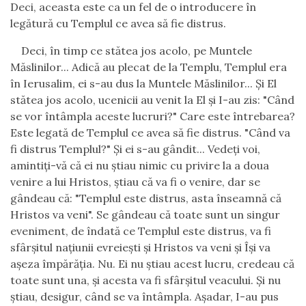
Deci, aceasta este ca un fel de o introducere în
legătură cu Templul ce avea să fie distrus.
Deci, în timp ce stătea jos acolo, pe Muntele
Măslinilor... Adică au plecat de la Templu, Templul era
în Ierusalim, ei s-au dus la Muntele Măslinilor... Şi El
stătea jos acolo, ucenicii au venit la El şi I-au zis: "Când
se vor întâmpla aceste lucruri?" Care este întrebarea?
Este legată de Templul ce avea să fie distrus. "Când va
fi distrus Templul?" Şi ei s-au gândit... Vedeţi voi,
amintiţi-vă că ei nu ştiau nimic cu privire la a doua
venire a lui Hristos, ştiau că va fi o venire, dar se
gândeau că: "Templul este distrus, asta înseamnă că
Hristos va veni". Se gândeau că toate sunt un singur
eveniment, de îndată ce Templul este distrus, va fi
sfârşitul naţiunii evreieşti şi Hristos va veni şi Îşi va
aşeza împărăţia. Nu. Ei nu ştiau acest lucru, credeau că
toate sunt una, şi acesta va fi sfârşitul veacului. Şi nu
ştiau, desigur, când se va întâmpla. Aşadar, I-au pus