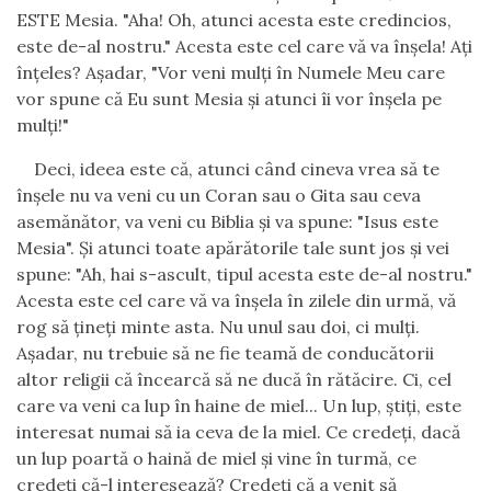
ESTE Mesia. "Aha! Oh, atunci acesta este credincios,
este de-al nostru." Acesta este cel care vă va înşela! Aţi
înţeles? Aşadar, "Vor veni mulţi în Numele Meu care
vor spune că Eu sunt Mesia şi atunci îi vor înşela pe
mulţi!"
Deci, ideea este că, atunci când cineva vrea să te
înşele nu va veni cu un Coran sau o Gita sau ceva
asemănător, va veni cu Biblia şi va spune: "Isus este
Mesia". Şi atunci toate apărătorile tale sunt jos şi vei
spune: "Ah, hai s-ascult, tipul acesta este de-al nostru."
Acesta este cel care vă va înşela în zilele din urmă, vă
rog să ţineţi minte asta. Nu unul sau doi, ci mulţi.
Aşadar, nu trebuie să ne fie teamă de conducătorii
altor religii că încearcă să ne ducă în rătăcire. Ci, cel
care va veni ca lup în haine de miel... Un lup, ştiţi, este
interesat numai să ia ceva de la miel. Ce credeţi, dacă
un lup poartă o haină de miel şi vine în turmă, ce
credeţi că-l interesează? Credeţi că a venit să