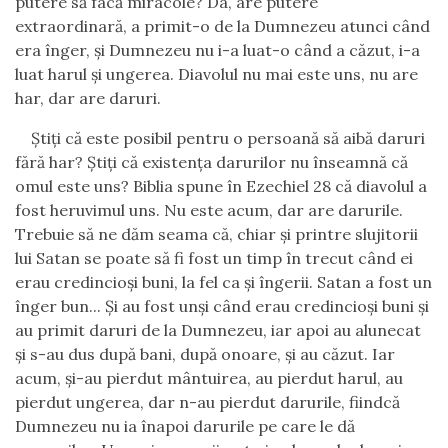
putere să facă miracole? Da, are putere
extraordinară, a primit-o de la Dumnezeu atunci când
era înger, şi Dumnezeu nu i-a luat-o când a căzut, i-a
luat harul şi ungerea. Diavolul nu mai este uns, nu are
har, dar are daruri.
Ştiţi că este posibil pentru o persoană să aibă daruri
fără har? Ştiţi că existenţa darurilor nu înseamnă că
omul este uns? Biblia spune în Ezechiel 28 că diavolul a
fost heruvimul uns. Nu este acum, dar are darurile.
Trebuie să ne dăm seama că, chiar şi printre slujitorii
lui Satan se poate să fi fost un timp în trecut când ei
erau credincioşi buni, la fel ca şi îngerii. Satan a fost un
înger bun... Şi au fost unşi când erau credincioşi buni şi
au primit daruri de la Dumnezeu, iar apoi au alunecat
şi s-au dus după bani, după onoare, şi au căzut. Iar
acum, şi-au pierdut mântuirea, au pierdut harul, au
pierdut ungerea, dar n-au pierdut darurile, fiindcă
Dumnezeu nu ia înapoi darurile pe care le dă