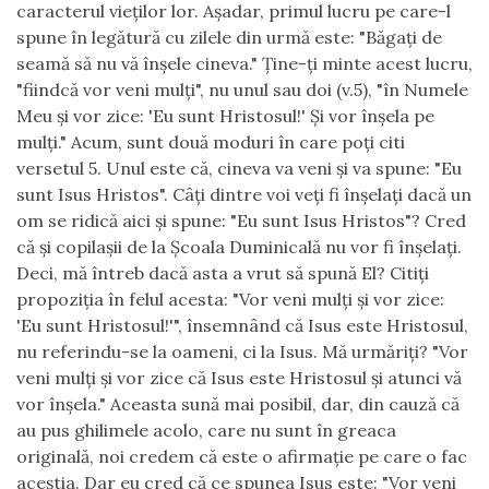
caracterul vieţilor lor. Aşadar, primul lucru pe care-l
spune în legătură cu zilele din urmă este: "Băgaţi de
seamă să nu vă înşele cineva." Ţine-ţi minte acest lucru,
"fiindcă vor veni mulţi", nu unul sau doi (v.5), "în Numele
Meu şi vor zice: 'Eu sunt Hristosul!' Şi vor înşela pe
mulţi." Acum, sunt două moduri în care poţi citi
versetul 5. Unul este că, cineva va veni şi va spune: "Eu
sunt Isus Hristos". Câţi dintre voi veţi fi înşelaţi dacă un
om se ridică aici şi spune: "Eu sunt Isus Hristos"? Cred
că şi copilaşii de la Şcoala Duminicală nu vor fi înşelaţi.
Deci, mă întreb dacă asta a vrut să spună El? Citiţi
propoziţia în felul acesta: "Vor veni mulţi şi vor zice:
'Eu sunt Hristosul!'", însemnând că Isus este Hristosul,
nu referindu-se la oameni, ci la Isus. Mă urmăriţi? "Vor
veni mulţi şi vor zice că Isus este Hristosul şi atunci vă
vor înşela." Aceasta sună mai posibil, dar, din cauză că
au pus ghilimele acolo, care nu sunt în greaca
originală, noi credem că este o afirmaţie pe care o fac
aceştia. Dar eu cred că ce spunea Isus este: "Vor veni