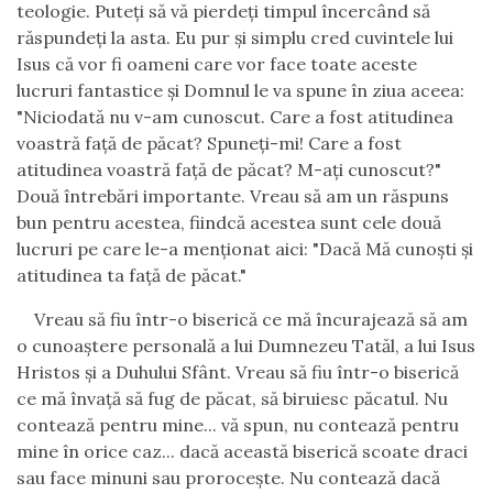
teologie. Puteţi să vă pierdeţi timpul încercând să
răspundeţi la asta. Eu pur şi simplu cred cuvintele lui
Isus că vor fi oameni care vor face toate aceste
lucruri fantastice şi Domnul le va spune în ziua aceea:
"Niciodată nu v-am cunoscut. Care a fost atitudinea
voastră faţă de păcat? Spuneţi-mi! Care a fost
atitudinea voastră faţă de păcat? M-aţi cunoscut?"
Două întrebări importante. Vreau să am un răspuns
bun pentru acestea, fiindcă acestea sunt cele două
lucruri pe care le-a menţionat aici: "Dacă Mă cunoşti şi
atitudinea ta faţă de păcat."
Vreau să fiu într-o biserică ce mă încurajează să am
o cunoaştere personală a lui Dumnezeu Tatăl, a lui Isus
Hristos şi a Duhului Sfânt. Vreau să fiu într-o biserică
ce mă învaţă să fug de păcat, să biruiesc păcatul. Nu
contează pentru mine... vă spun, nu contează pentru
mine în orice caz... dacă această biserică scoate draci
sau face minuni sau proroceşte. Nu contează dacă