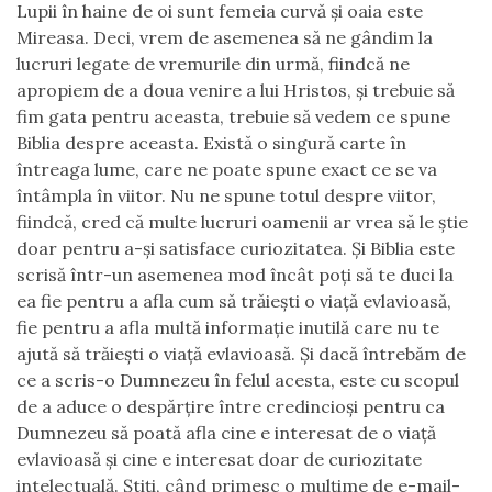
Lupii în haine de oi sunt femeia curvă şi oaia este
Mireasa. Deci, vrem de asemenea să ne gândim la
lucruri legate de vremurile din urmă, fiindcă ne
apropiem de a doua venire a lui Hristos, şi trebuie să
fim gata pentru aceasta, trebuie să vedem ce spune
Biblia despre aceasta. Există o singură carte în
întreaga lume, care ne poate spune exact ce se va
întâmpla în viitor. Nu ne spune totul despre viitor,
fiindcă, cred că multe lucruri oamenii ar vrea să le ştie
doar pentru a-şi satisface curiozitatea. Şi Biblia este
scrisă într-un asemenea mod încât poţi să te duci la
ea fie pentru a afla cum să trăieşti o viaţă evlavioasă,
fie pentru a afla multă informaţie inutilă care nu te
ajută să trăieşti o viaţă evlavioasă. Şi dacă întrebăm de
ce a scris-o Dumnezeu în felul acesta, este cu scopul
de a aduce o despărţire între credincioşi pentru ca
Dumnezeu să poată afla cine e interesat de o viaţă
evlavioasă şi cine e interesat doar de curiozitate
intelectuală. Ştiţi, când primesc o mulţime de e-mail-