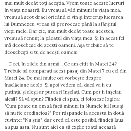
mai mult decât toţi aceştia. Vrem toate aceste lucruri
în viaţa noastră. Eu vreau să văd minuni în viaţa mea,
vreau să scot draci oricând ei vin şi întrerup lucrarea
lui Dumnezeu, vreau să prorocesc până la sfârşitul
vieţii mele. Dar zic, mai mult decât toate acestea,
vreau să renunţ la păcatul din viaţa mea. Şi în acest fel
mă deosebesc de aceşti oameni. Aşa trebuie să te
deosebeşti şi tu de aceşti oameni.
Deci, în zilele din urmă... Ce am citit în Matei 24?
Trebuie să comparaţi acest pasaj din Matei 7 cu cel din
Matei 24. De mai multe ori vorbeşte despre
înşelăciune acolo. Şi apoi vedem că, dacă va fi cu
putinţă, şi aleşii ar putea fi înşelaţi. Cum pot fi înşelaţi
aleşii? Să vă spun? Fiindcă ei spun, ei folosesc logica:
"Cum poate un om să facă minuni în Numele lui Isus şi
să nu fie credincios?" Pot răspunde la aceasta în două
cuvinte: "Nu ştiu", dar cred că este posibil, fiindcă Isus
a spus asta. Nu sunt aici ca să explic toată această