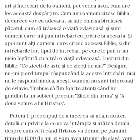
uri şi întrebări de la oameni, pot vedea asta, cum are
loc această despărţire. Cum unii oameni citesc Biblia
deoarece vor cu adevărat să ştie cum să biruiască
păcatul, cum să trăiască o viaţă evlavioasă, şi sunt
oameni care-mi pun întrebări cu privire la aceasta. Şi
apoi sunt alţi oameni, care citesc aceeaşi Biblie, şi din
întrebările lor, tipul de întrebări pe care le pun n-au
nicio legătură cu a trăi o viaţă evlavioasă. Lucruri din
Biblie: "Ce ziceţi de asta şi ce ziceţi de aia?" Desigur,
nu-mi pierd timpul răspunzând la aceste întrebări, nici
nu le răspund fiindcă, aceşti oameni nu sunt interesaţi
de evlavie. Trebuie să fim foarte atenţi când ne
gândim la un subiect precum "Zilele din urmă" şi "A
doua venire a lui Hristos".
Putem fi preocupaţi de a încerca să aflăm atâtea
detalii cu privire la ce se va întâmpla şi atâtea detalii
despre cum va fi când Hristos va domni pe pământ
timp de 1000 de ani, şi vom avea trupuri de slavă, vom