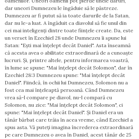
oamenilor. Uneori oamenii pot pierde unele daruri,
dar uneori Dumnezeu le îngăduie să le păstreze.
Dumnezeu ar fi putut să ia toate darurile de la Satan,
dar nu le-a luat. A îngăduit ca diavolul să fie unul din
cei mai inteligenţi dintre toate fiinţele create. Da, este
un verset în Ezechiel 28 unde Dumnezeu îi spune lui
Satan: "Eşti mai înţelept decât Daniel". Asta înseamnă
că acesta avea o abilitate extraordinară de a cunoaşte
lucruri. Şi, printre altele, pentru informarea voastră,
în lume se spune: "Mai înţelept decât Solomon", dar în
Ezechiel 28:3 Dumnezeu spune: "Mai înţelept decât
Daniel". Fiindcă, în ochii lui Dumnezeu, Solomon nu a
fost cea mai înţeleaptă persoană. Când Dumnezeu
vrea să-l compare pe diavol, nu-l compară cu
Solomon, nu zice: "Mai înţelept decât Solomon", ci
spune: "Mai înţelept decât Daniel". Şi Daniel era un
tânăr bărbat care trăia în acea vreme, când Ezechiel a
spus asta. Vă puteţi imagina încrederea extraordinară
pe care Dumnezeu o avea în Daniel, acest tânăr de 25