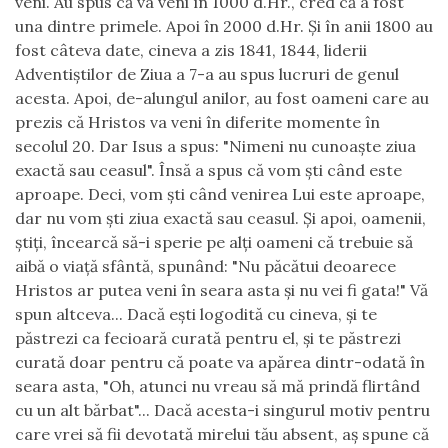
veni. Au spus că va veni în 1000 d.Hr., cred că a fost
una dintre primele. Apoi în 2000 d.Hr. Şi în anii 1800 au
fost câteva date, cineva a zis 1841, 1844, liderii
Adventiştilor de Ziua a 7-a au spus lucruri de genul
acesta. Apoi, de-alungul anilor, au fost oameni care au
prezis că Hristos va veni în diferite momente în
secolul 20. Dar Isus a spus: "Nimeni nu cunoaşte ziua
exactă sau ceasul". Însă a spus că vom şti când este
aproape. Deci, vom şti când venirea Lui este aproape,
dar nu vom şti ziua exactă sau ceasul. Şi apoi, oamenii,
ştiţi, încearcă să-i sperie pe alţi oameni că trebuie să
aibă o viaţă sfântă, spunând: "Nu păcătui deoarece
Hristos ar putea veni în seara asta şi nu vei fi gata!" Vă
spun altceva... Dacă eşti logodită cu cineva, şi te
păstrezi ca fecioară curată pentru el, şi te păstrezi
curată doar pentru că poate va apărea dintr-odată în
seara asta, "Oh, atunci nu vreau să mă prindă flirtând
cu un alt bărbat"... Dacă acesta-i singurul motiv pentru
care vrei să fii devotată mirelui tău absent, aş spune că