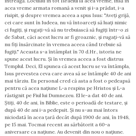
întreagă. Locuiau în tot Israelul la acea vreme, însă în
acea vreme armata romană a venit şi i-a prădat, i-a
risipit, şi despre vremea aceea a spus Isus: "Aveţi grijă,
cei care sunt în Iudeea, nu vă întoarceţi să luaţi nimic
ci fugiţi, şi rugaţi-vă să nu trebuiască să fugiţi într-o zi
de Sabat, căci acest lucru ar fi groaznic, şi rugaţi-vă să
nu fiţi însărcinate în vremea aceea când trebuie să
fugiţi." Aceasta s-a întâmplat în 70 d.Hr., istoria ne
spune acest lucru. Şi în vremea aceea a fost distrus
Templul. Deci, El spunea că acest lucru se va întâmpla,
Isus prevestea ceva care avea să se întâmple 40 de ani
mai târziu. Eu personal cred că asta a fost o pedeapsă
pentru că acea naţiune L-a respins pe Hristos şi L-a
răstignit pe Fiul lui Dumnezeu. El le-a dat 40 de ani.
Ştiţi, 40 de ani, în Biblie, este o perioadă de testare, şi
după 40 de ani i-a pedepsit. Şi nu s-au mai întors
niciodată în acea ţară decât după 1900 de ani, în 1948,
pe 15 mai. Tocmai recent au sărbătorit a 60-a
aniversare ca naţiune. Au devenit din nou o naţiune.