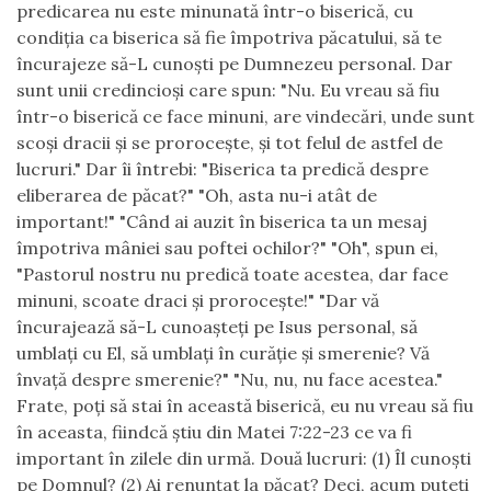
predicarea nu este minunată într-o biserică, cu
condiţia ca biserica să fie împotriva păcatului, să te
încurajeze să-L cunoşti pe Dumnezeu personal. Dar
sunt unii credincioşi care spun: "Nu. Eu vreau să fiu
într-o biserică ce face minuni, are vindecări, unde sunt
scoşi dracii şi se proroceşte, şi tot felul de astfel de
lucruri." Dar îi întrebi: "Biserica ta predică despre
eliberarea de păcat?" "Oh, asta nu-i atât de
important!" "Când ai auzit în biserica ta un mesaj
împotriva mâniei sau poftei ochilor?" "Oh", spun ei,
"Pastorul nostru nu predică toate acestea, dar face
minuni, scoate draci şi proroceşte!" "Dar vă
încurajează să-L cunoaşteţi pe Isus personal, să
umblaţi cu El, să umblaţi în curăţie şi smerenie? Vă
învaţă despre smerenie?" "Nu, nu, nu face acestea."
Frate, poţi să stai în această biserică, eu nu vreau să fiu
în aceasta, fiindcă ştiu din Matei 7:22-23 ce va fi
important în zilele din urmă. Două lucruri: (1) Îl cunoşti
pe Domnul? (2) Ai renunţat la păcat? Deci, acum puteţi