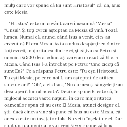
mulţi care vor spune că Eu sunt Hristosul", că, da, Isus
este Mesia.
"Hristos" este un cuvânt care înseamnă "Mesia",
"Unsul". Şi toţi evreii aşteptau ca Mesia să vină. Toată
lumea. Numai că, atunci când Isus a venit, ei n-au
crezut că El era Mesia. Asta a adus despărţirea dintre
toţi evreii, majoritatea dintre ei, şi câţiva ca Petru şi
ucenicii şi 500 de credincioşi care au crezut că El era
Mesia. Când Isus l-a întrebat pe Petru: "Cine ziceţi că
sunt Eu?" Ce a răspuns Petru este: "Tu eşti Hristosul,
Tu eşti Mesia, pe care noi L-am aşteptat de atâtea
sute de ani!" "Oh", a zis Isus, "Nu carnea şi sângele ţi-au
descoperit lucrul acesta". Deci ce spune El este că, în
mijlocul acestei vaste naţiuni, în care majoritatea
oamenilor spun că nu este El Mesia, atunci desigur că
ştii, dacă cineva vine şi spune că Isus nu este Mesia, că
acesta este un învăţător fals. Nu vei fi înşelat de el. Dar
sunt unii oameni care vor veni şi vor spune că Isus