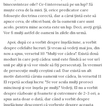
binecuvinteze oile? Ce-l interesează pe un lup? Să
muşte ceva de la miei. Şi, orice predicator care
foloseşte doctrina corectă, dar a cărui ţintă este să
apuce ceva, de obicei bani, de la oamenii care sunt
acolo, pentru mine acesta este un lup. Deci, aveţi grijă.
Vor fi mulţi astfel de oameni în zilele din urmă.
Apoi, după ce a vorbit despre înşelăciune, a vorbit
despre celelalte lucruri. Şi vreau să vedeţi mai jos, din
nou a spus, versetul 10: "Mulţi vor cădea". Există două
moduri în care poţi cădea: unul este fiindcă se vor urî
unii pe alţii şi vă vor vinde să fiţi persecutaţi. În vremuri
de persecuţie mulţi creştini cad. Dar există un alt
motiv datorită căruia oamenii vor cădea, în versetul 11
El repetă acelaşi lucru: "Se vor scula mulţi proroci
mincinoşi şi vor înşela pe mulţi." Vedeţi, El nu a vorbit
despre războaie şi foamete şi cutremure de 2-3 ori, a
spus asta doar o dată, dar când a vorbit despre
înşelăciune descoperi că vorbeşte despre aceasta