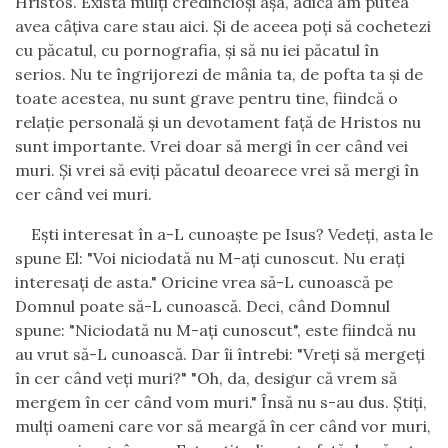
Hristos. Există mulţi credincioşi aşa, adică am putea
avea câţiva care stau aici. Şi de aceea poţi să cochetezi
cu păcatul, cu pornografia, şi să nu iei păcatul în
serios. Nu te îngrijorezi de mânia ta, de pofta ta şi de
toate acestea, nu sunt grave pentru tine, fiindcă o
relaţie personală şi un devotament faţă de Hristos nu
sunt importante. Vrei doar să mergi în cer când vei
muri. Şi vrei să eviţi păcatul deoarece vrei să mergi în
cer când vei muri.
Eşti interesat în a-L cunoaşte pe Isus? Vedeţi, asta le
spune El: "Voi niciodată nu M-aţi cunoscut. Nu eraţi
interesaţi de asta." Oricine vrea să-L cunoască pe
Domnul poate să-L cunoască. Deci, când Domnul
spune: "Niciodată nu M-aţi cunoscut", este fiindcă nu
au vrut să-L cunoască. Dar îi întrebi: "Vreţi să mergeţi
în cer când veţi muri?" "Oh, da, desigur că vrem să
mergem în cer când vom muri." Însă nu s-au dus. Ştiţi,
mulţi oameni care vor să meargă în cer când vor muri,