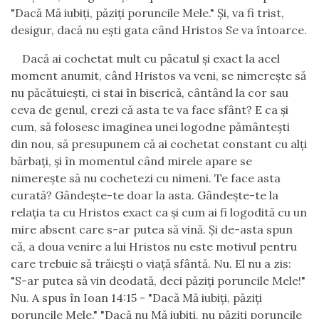
"Dacă Mă iubiţi, păziţi poruncile Mele." Şi, va fi trist,
desigur, dacă nu eşti gata când Hristos Se va întoarce.
Dacă ai cochetat mult cu păcatul şi exact la acel
moment anumit, când Hristos va veni, se nimereşte să
nu păcătuieşti, ci stai în biserică, cântând la cor sau
ceva de genul, crezi că asta te va face sfânt? E ca şi
cum, să folosesc imaginea unei logodne pământeşti
din nou, să presupunem că ai cochetat constant cu alţi
bărbaţi, şi în momentul când mirele apare se
nimereşte să nu cochetezi cu nimeni. Te face asta
curată? Gândeşte-te doar la asta. Gândeşte-te la
relaţia ta cu Hristos exact ca şi cum ai fi logodită cu un
mire absent care s-ar putea să vină. Şi de-asta spun
că, a doua venire a lui Hristos nu este motivul pentru
care trebuie să trăieşti o viaţă sfântă. Nu. El nu a zis:
"S-ar putea să vin deodată, deci păziţi poruncile Mele!"
Nu. A spus în Ioan 14:15 - "Dacă Mă iubiţi, păziţi
poruncile Mele."
"
Dacă nu Mă iubiţi, nu păziţi poruncile