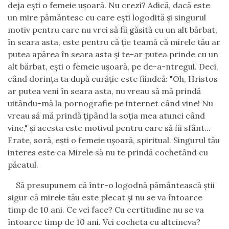
deja eşti o femeie uşoară. Nu crezi? Adică, dacă este
un mire pământesc cu care eşti logodită şi singurul
motiv pentru care nu vrei să fii găsită cu un alt bărbat,
în seara asta, este pentru că ţie teamă că mirele tău ar
putea apărea în seara asta şi te-ar putea prinde cu un
alt bărbat, eşti o femeie uşoară, pe de-a-ntregul. Deci,
când dorinţa ta după curăţie este fiindcă: "Oh, Hristos
ar putea veni în seara asta, nu vreau să mă prindă
uitându-mă la pornografie pe internet când vine! Nu
vreau să mă prindă ţipând la soţia mea atunci când
vine," şi acesta este motivul pentru care să fii sfânt...
Frate, soră, eşti o femeie uşoară, spiritual. Singurul tău
interes este ca Mirele să nu te prindă cochetând cu
păcatul.
Să presupunem că într-o logodnă pământească ştii
sigur că mirele tău este plecat şi nu se va întoarce
timp de 10 ani. Ce vei face? Cu certitudine nu se va
întoarce timp de 10 ani. Vei cocheta cu altcineva?