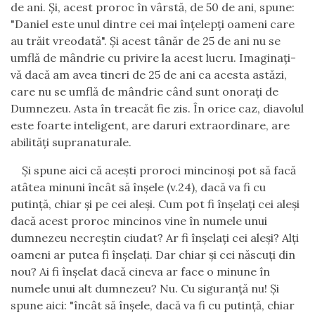
de ani. Şi, acest proroc în vârstă, de 50 de ani, spune:
"Daniel este unul dintre cei mai înţelepţi oameni care
au trăit vreodată". Şi acest tânăr de 25 de ani nu se
umflă de mândrie cu privire la acest lucru. Imaginaţi-
vă dacă am avea tineri de 25 de ani ca acesta astăzi,
care nu se umflă de mândrie când sunt onoraţi de
Dumnezeu. Asta în treacăt fie zis. În orice caz, diavolul
este foarte inteligent, are daruri extraordinare, are
abilităţi supranaturale.
Şi spune aici că aceşti proroci mincinoşi pot să facă
atâtea minuni încât să înşele (v.24), dacă va fi cu
putinţă, chiar şi pe cei aleşi. Cum pot fi înşelaţi cei aleşi
dacă acest proroc mincinos vine în numele unui
dumnezeu necreştin ciudat? Ar fi înşelaţi cei aleşi? Alţi
oameni ar putea fi înşelaţi. Dar chiar şi cei născuţi din
nou? Ai fi înşelat dacă cineva ar face o minune în
numele unui alt dumnezeu? Nu. Cu siguranţă nu! Şi
spune aici: "încât să înşele, dacă va fi cu putinţă, chiar