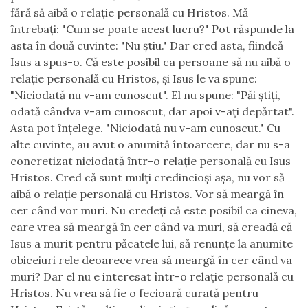
fără să aibă o relaţie personală cu Hristos. Mă
întrebaţi: "Cum se poate acest lucru?" Pot răspunde la
asta în două cuvinte: "Nu ştiu." Dar cred asta, fiindcă
Isus a spus-o. Că este posibil ca persoane să nu aibă o
relaţie personală cu Hristos, şi Isus le va spune:
"Niciodată nu v-am cunoscut". El nu spune: "Păi ştiţi,
odată cândva v-am cunoscut, dar apoi v-aţi depărtat".
Asta pot înţelege. "Niciodată nu v-am cunoscut." Cu
alte cuvinte, au avut o anumită întoarcere, dar nu s-a
concretizat niciodată într-o relaţie personală cu Isus
Hristos. Cred că sunt mulţi credincioşi aşa, nu vor să
aibă o relaţie personală cu Hristos. Vor să meargă în
cer când vor muri. Nu credeţi că este posibil ca cineva,
care vrea să meargă în cer când va muri, să creadă că
Isus a murit pentru păcatele lui, să renunţe la anumite
obiceiuri rele deoarece vrea să meargă în cer când va
muri? Dar el nu e interesat într-o relaţie personală cu
Hristos. Nu vrea să fie o fecioară curată pentru