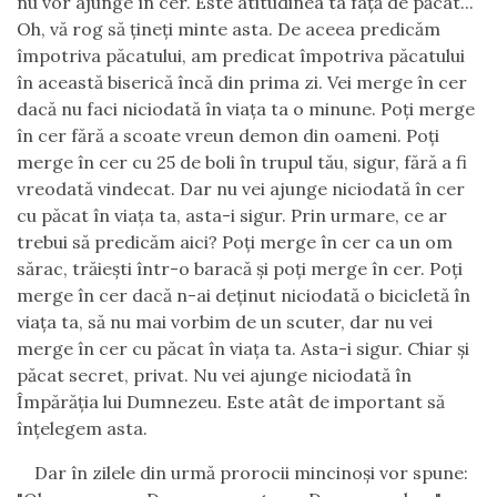
nu vor ajunge în cer. Este atitudinea ta faţă de păcat...
Oh, vă rog să ţineţi minte asta. De aceea predicăm
împotriva păcatului, am predicat împotriva păcatului
în această biserică încă din prima zi. Vei merge în cer
dacă nu faci niciodată în viaţa ta o minune. Poţi merge
în cer fără a scoate vreun demon din oameni. Poţi
merge în cer cu 25 de boli în trupul tău, sigur, fără a fi
vreodată vindecat. Dar nu vei ajunge niciodată în cer
cu păcat în viaţa ta, asta-i sigur. Prin urmare, ce ar
trebui să predicăm aici? Poţi merge în cer ca un om
sărac, trăieşti într-o baracă şi poţi merge în cer. Poţi
merge în cer dacă n-ai deţinut niciodată o bicicletă în
viaţa ta, să nu mai vorbim de un scuter, dar nu vei
merge în cer cu păcat în viaţa ta. Asta-i sigur. Chiar şi
păcat secret, privat. Nu vei ajunge niciodată în
Împărăţia lui Dumnezeu. Este atât de important să
înţelegem asta.
Dar în zilele din urmă prorocii mincinoşi vor spune: