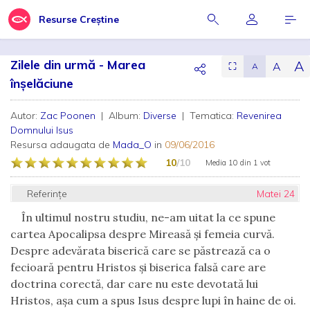
Resurse Creștine
Zilele din urmă - Marea
A
A
⛶
A
înșelăciune
Autor:
Zac Poonen
| Album:
Diverse
| Tematica:
Revenirea
Domnului Isus
Resursa adaugata de
Mada_O
in
09/06/2016
10
/10
Media
10
din
1 vot
Referințe
Matei 24
În ultimul nostru studiu, ne-am uitat la ce spune
cartea Apocalipsa despre Mireasă şi femeia curvă.
Despre adevărata biserică care se păstrează ca o
fecioară pentru Hristos şi biserica falsă care are
doctrina corectă, dar care nu este devotată lui
Hristos, aşa cum a spus Isus despre lupi în haine de oi.