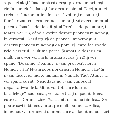
şi pe cei aleşi", înseamnă că aceşti proroci mincinoşi
vin în numele lui Isus şi fac aceste minuni. Deci, atunci
trebuie să ne amintim, în caz că voi toţi nu sunteţi
familiarizaţi cu acest verset, amintiţi-vă avertismentul
pe care Isus l-a dat la sfârşitul Predicii de pe munte, în
Matei 7:22-23, când a vorbit despre prorocii mincinoşi,
în versetul 15: "Păziţi-vă de prorocii mincinoşi". A
descris prorocii mincinoşi ca pomi răi care fac roade
rele, versetul 17, ultima parte. Şi apoi i-a descris ca
mulţi care vor veni la El în ziua aceea (v.22) şi vor
spune: "Doamne, Doamne, n-am prorocit noi în
Numele Tău? N-am scos noi draci în Numele Tău? Şi
n-am făcut noi multe minuni în Numele Tău? Atunci, le
voi spune curat: 'Niciodata nu v-am cunoscut;
departati-vă de la Mine, voi toţi care lucraţi
fărădelege'" sau păcat, voi care trăiţi în păcat. Ideea
este că... Domnul zice: "Vă trimit în iad nu fiindcă...” Se
poate să-i fi binecuvântat pe mulţi oameni... Adică,
imaginaţi-vă pe aceşti oameni care au făcut minuni, cei