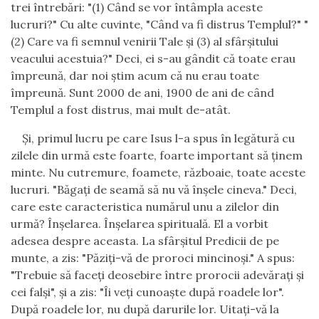
trei întrebări: "(1) Când se vor întâmpla aceste
lucruri?" Cu alte cuvinte, "Când va fi distrus Templul?" "
(2) Care va fi semnul venirii Tale şi (3) al sfârşitului
veacului acestuia?" Deci, ei s-au gândit că toate erau
împreună, dar noi ştim acum că nu erau toate
împreună. Sunt 2000 de ani, 1900 de ani de când
Templul a fost distrus, mai mult de-atât.
Şi, primul lucru pe care Isus l-a spus în legătură cu
zilele din urmă este foarte, foarte important să ţinem
minte. Nu cutremure, foamete, războaie, toate aceste
lucruri. "Băgaţi de seamă să nu vă înşele cineva." Deci,
care este caracteristica numărul unu a zilelor din
urmă? Înşelarea. Înşelarea spirituală. El a vorbit
adesea despre aceasta. La sfârşitul Predicii de pe
munte, a zis: "Păziţi-vă de proroci mincinoşi." A spus:
"Trebuie să faceţi deosebire între prorocii adevăraţi şi
cei falşi", şi a zis: "Îi veţi cunoaşte după roadele lor".
După roadele lor, nu după darurile lor. Uitaţi-vă la