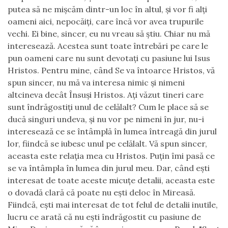
putea să ne mişcăm dintr-un loc în altul, şi vor fi alţi
oameni aici, nepocăiţi, care încă vor avea trupurile
vechi. Ei bine, sincer, eu nu vreau să ştiu. Chiar nu mă
interesează. Acestea sunt toate întrebări pe care le
pun oameni care nu sunt devotaţi cu pasiune lui Isus
Hristos. Pentru mine, când Se va întoarce Hristos, vă
spun sincer, nu mă va interesa nimic şi nimeni
altcineva decât Însuşi Hristos. Aţi văzut tineri care
sunt îndrăgostiţi unul de celălalt? Cum le place să se
ducă singuri undeva, şi nu vor pe nimeni în jur, nu-i
interesează ce se întâmplă în lumea întreagă din jurul
lor, fiindcă se iubesc unul pe celălalt. Vă spun sincer,
aceasta este relaţia mea cu Hristos. Puţin îmi pasă ce
se va întâmpla în lumea din jurul meu. Dar, când eşti
interesat de toate aceste micuţe detalii, aceasta este
o dovadă clară că poate nu eşti deloc în Mireasă.
Fiindcă, eşti mai interesat de tot felul de detalii inutile,
lucru ce arată că nu eşti îndrăgostit cu pasiune de