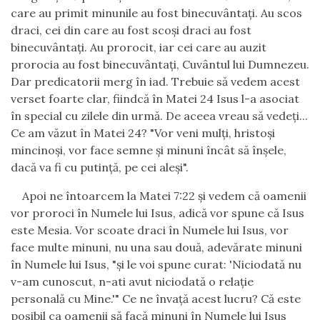
care au primit minunile au fost binecuvântaţi. Au scos
draci, cei din care au fost scoşi draci au fost
binecuvântaţi. Au prorocit, iar cei care au auzit
prorocia au fost binecuvântaţi, Cuvântul lui Dumnezeu.
Dar predicatorii merg în iad. Trebuie să vedem acest
verset foarte clar, fiindcă în Matei 24 Isus l-a asociat
în special cu zilele din urmă. De aceea vreau să vedeţi...
Ce am văzut în Matei 24? "Vor veni mulţi, hristoşi
mincinoşi, vor face semne şi minuni încât să înşele,
dacă va fi cu putinţă, pe cei aleşi".
Apoi ne întoarcem la Matei 7:22 şi vedem că oamenii
vor proroci în Numele lui Isus, adică vor spune că Isus
este Mesia. Vor scoate draci în Numele lui Isus, vor
face multe minuni, nu una sau două, adevărate minuni
în Numele lui Isus, "şi le voi spune curat: 'Niciodată nu
v-am cunoscut, n-ati avut niciodată o relaţie
personală cu Mine.'" Ce ne învaţă acest lucru? Că este
posibil ca oamenii să facă minuni în Numele lui Isus