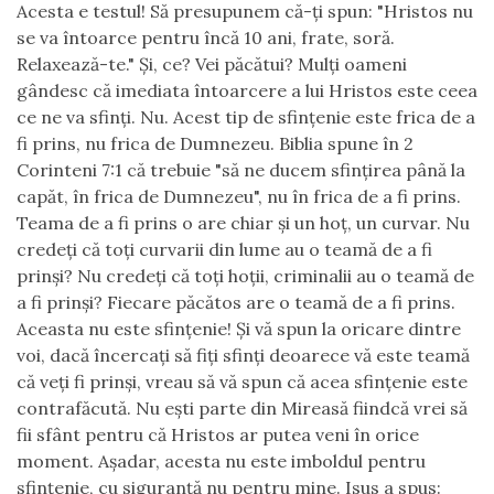
Acesta e testul! Să presupunem că-ţi spun: "Hristos nu
se va întoarce pentru încă 10 ani, frate, soră.
Relaxează-te." Şi, ce? Vei păcătui? Mulţi oameni
gândesc că imediata întoarcere a lui Hristos este ceea
ce ne va sfinţi. Nu. Acest tip de sfinţenie este frica de a
fi prins, nu frica de Dumnezeu. Biblia spune în 2
Corinteni 7:1 că trebuie "să ne ducem sfinţirea până la
capăt, în frica de Dumnezeu", nu în frica de a fi prins.
Teama de a fi prins o are chiar şi un hoţ, un curvar. Nu
credeţi că toţi curvarii din lume au o teamă de a fi
prinşi? Nu credeţi că toţi hoţii, criminalii au o teamă de
a fi prinşi? Fiecare păcătos are o teamă de a fi prins.
Aceasta nu este sfinţenie! Şi vă spun la oricare dintre
voi, dacă încercaţi să fiţi sfinţi deoarece vă este teamă
că veţi fi prinşi, vreau să vă spun că acea sfinţenie este
contrafăcută. Nu eşti parte din Mireasă fiindcă vrei să
fii sfânt pentru că Hristos ar putea veni în orice
moment. Aşadar, acesta nu este imboldul pentru
sfinţenie, cu siguranţă nu pentru mine. Isus a spus: