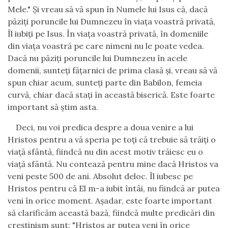
Mele." Şi vreau să vă spun în Numele lui Isus că, dacă
păziţi poruncile lui Dumnezeu în viaţa voastră privată,
Îl iubiţi pe Isus. În viaţa voastră privată, în domeniile
din viaţa voastră pe care nimeni nu le poate vedea.
Dacă nu păziţi poruncile lui Dumnezeu în acele
domenii, sunteţi făţarnici de prima clasă şi, vreau să vă
spun chiar acum, sunteţi parte din Babilon, femeia
curvă, chiar dacă staţi în această biserică. Este foarte
important să ştim asta.
Deci, nu voi predica despre a doua venire a lui
Hristos pentru a vă speria pe toţi că trebuie să trăiţi o
viaţă sfântă, fiindcă nu din acest motiv trăiesc eu o
viaţă sfântă. Nu contează pentru mine dacă Hristos va
veni peste 500 de ani. Absolut deloc. Îl iubesc pe
Hristos pentru că El m-a iubit întâi, nu fiindcă ar putea
veni în orice moment. Aşadar, este foarte important
să clarificăm această bază, fiindcă multe predicări din
creştinism sunt: "Hristos ar putea veni în orice