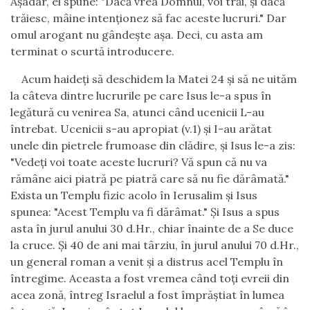
Aşadar, el spune: "Dacă vrea Domnul, voi trăi, şi dacă
trăiesc, mâine intenţionez să fac aceste lucruri." Dar
omul arogant nu gândeşte aşa. Deci, cu asta am
terminat o scurtă introducere.
Acum haideţi să deschidem la Matei 24 şi să ne uităm
la câteva dintre lucrurile pe care Isus le-a spus în
legătură cu venirea Sa, atunci când ucenicii L-au
întrebat. Ucenicii s-au apropiat (v.1) şi I-au arătat
unele din pietrele frumoase din clădire, şi Isus le-a zis:
"Vedeţi voi toate aceste lucruri? Vă spun că nu va
rămâne aici piatră pe piatră care să nu fie dărâmată."
Exista un Templu fizic acolo în Ierusalim şi Isus
spunea: "Acest Templu va fi dărâmat." Şi Isus a spus
asta în jurul anului 30 d.Hr., chiar înainte de a Se duce
la cruce. Şi 40 de ani mai târziu, în jurul anului 70 d.Hr.,
un general roman a venit şi a distrus acel Templu în
întregime. Aceasta a fost vremea când toţi evreii din
acea zonă, întreg Israelul a fost împrăştiat în lumea