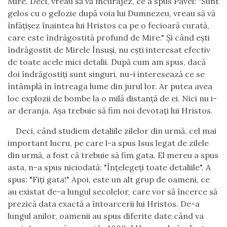
Mire. Deci, vreau să vă încurajez, ce a spus Pavel: "Sunt
gelos cu o gelozie după voia lui Dumnezeu, vreau să vă
înfăţişez înaintea lui Hristos ca pe o fecioară curată,
care este îndrăgostită profund de Mire." Şi când eşti
îndrăgostit de Mirele Însuşi, nu eşti interesat efectiv
de toate acele mici detalii. După cum am spus, dacă
doi îndrăgostiţi sunt singuri, nu-i interesează ce se
întâmplă în întreaga lume din jurul lor. Ar putea avea
loc explozii de bombe la o milă distanţă de ei. Nici nu i-
ar deranja. Aşa trebuie să fim noi devotaţi lui Hristos.
Deci, când studiem detaliile zilelor din urmă, cel mai
important lucru, pe care l-a spus Isus legat de zilele
din urmă, a fost că trebuie să fim gata. El mereu a spus
asta, n-a spus niciodată: "Înţelegeţi toate detaliile". A
spus: "Fiţi gata!" Apoi, este un alt grup de oameni, ce
au existat de-a lungul secolelor, care vor să încerce să
prezică data exactă a întoarcerii lui Hristos. De-a
lungul anilor, oamenii au spus diferite date când va