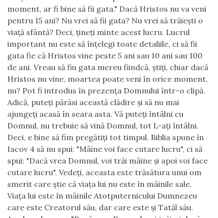
moment, ar fi bine să fii gata." Dacă Hristos nu va veni
pentru 15 ani? Nu vrei să fii gata? Nu vrei să trăieşti o
viaţă sfântă? Deci, ţineţi minte acest lucru. Lucrul
important nu este să înţelegi toate detaliile, ci să fii
gata fie că Hristos vine peste 5 ani sau 10 ani sau 100
de ani. Vreau să fiu gata mereu fiindcă, ştiţi, chiar dacă
Hristos nu vine, moartea poate veni în orice moment,
nu? Pot fi introdus în prezenţa Domnului într-o clipă.
Adică, puteţi părăsi această clădire şi să nu mai
ajungeţi acasă în seara asta. Vă puteţi întâlni cu
Domnul, nu trebuie să vină Domnul, tot L-aţi întâlni.
Deci, e bine să fim pregătiţi tot timpul. Biblia spune în
Iacov 4 să nu spui: "Mâine voi face cutare lucru", ci să
spui: "Dacă vrea Domnul, voi trăi mâine şi apoi voi face
cutare lucru". Vedeţi, aceasta este trăsătura unui om
smerit care ştie că viaţa lui nu este în mâinile sale.
Viaţa lui este în mâinile Atotputernicului Dumnezeu
care este Creatorul său, dar care este şi Tatăl său.