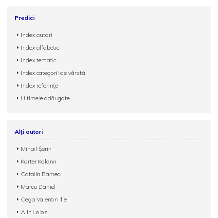
Predici
Index autori
Index alfabetic
Index tematic
Index categorii de vârstă
Index referințe
Ultimele adăugate
Alți autori
Mihail Șerin
Karter Kolonn
Catalin Barnea
Marcu Daniel
Cega Valentin Ilie
Alin Lolos