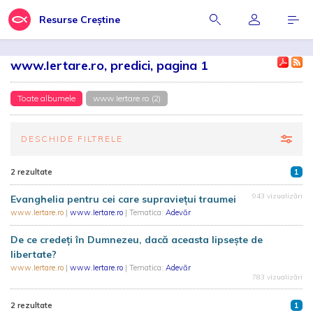
Resurse Creștine
www.Iertare.ro, predici, pagina 1
Toate albumele
www.Iertare.ro (2)
DESCHIDE FILTRELE
2 rezultate
1
943 vizualizări
Evanghelia pentru cei care supraviețui traumei
www.Iertare.ro
|
www.Iertare.ro
| Tematica:
Adevăr
De ce credeți în Dumnezeu, dacă aceasta lipsește de
libertate?
www.Iertare.ro
|
www.Iertare.ro
| Tematica:
Adevăr
783 vizualizări
2 rezultate
1