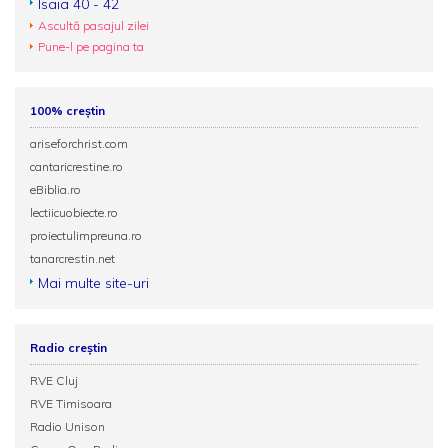
Isaia 40 - 42
Ascultă pasajul zilei
Pune-l pe pagina ta
100% creștin
ariseforchrist.com
cantaricrestine.ro
eBiblia.ro
lectiicuobiecte.ro
proiectulimpreuna.ro
tanarcrestin.net
Mai multe site-uri
Radio creștin
RVE Cluj
RVE Timisoara
Radio Unison