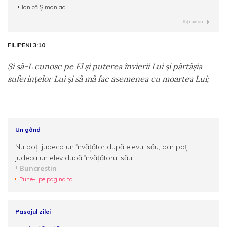
Ionică Șimoniac
Toţi autorii
FILIPENI 3:10
Şi să-L cunosc pe El şi puterea învierii Lui şi părtăşia
suferinţelor Lui şi să mă fac asemenea cu moartea Lui;
Un gând
Nu poţi judeca un învăţător după elevul său, dar poţi
judeca un elev după învăţătorul său
Buncrestin
Pune-l pe pagina ta
Pasajul zilei