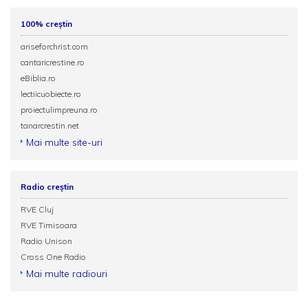
100% creștin
ariseforchrist.com
cantaricrestine.ro
eBiblia.ro
lectiicuobiecte.ro
proiectulimpreuna.ro
tanarcrestin.net
Mai multe site-uri
Radio creștin
RVE Cluj
RVE Timisoara
Radio Unison
Cross One Radio
Mai multe radiouri