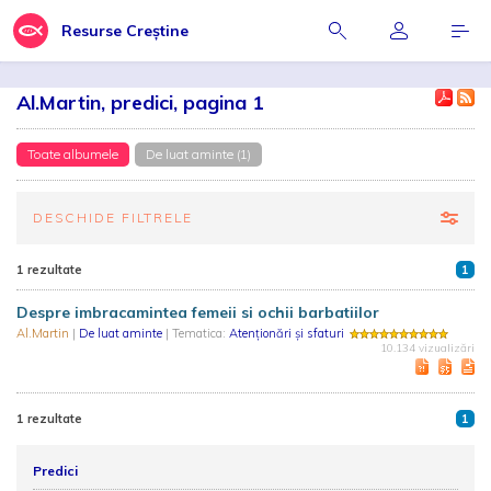
Resurse Creștine
Al.Martin, predici, pagina 1
Toate albumele
De luat aminte (1)
DESCHIDE FILTRELE
1 rezultate
1
Despre imbracamintea femeii si ochii barbatiilor
Al.Martin
|
De luat aminte
| Tematica:
Atenționări și sfaturi
10.134 vizualizări
1 rezultate
1
Predici