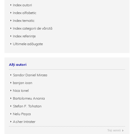
Index autori
Index alfabetic
Index tematic
Index categorii de vârstă
Index referințe
Ultimele adăugate
Alți autori
Sandor Daniel Mircea
banjan ioan
Nica Ionel
Bartolomeu Anania
Stefan F. Tohatan
Nelu Paşca
Asher Intrater
Toţi autorii