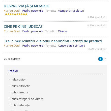
DESPRE VIAȚĂ ȘI MOARTE
Puchea Dorel
|
Predici personale
| Tematica:
Atenționări și sfaturi
3.426 vizualizări
8.470 vizualizări
CINE PE CINE JUDECĂ?
Puchea Dorel
|
Predici personale
| Tematica:
Diverse
Trei binecuvântări ale celui neprihănit - schiță de predică
Puchea Dorel
|
Predici personale
| Tematica:
Consolidare spirituală
5.649 vizualizări
25 rezultate
1
2
Predici
Index autori
Index alfabetic
Index tematic
Index categorii de vârstă
Index referințe