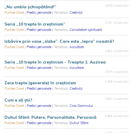
1.655 vizualizări
„Nu umbla șchiopătând!”
Puchea Dorel
|
Predici personale
| Tematica:
Credință
3.257 vizualizări
Seria „10 trepte în creștinism”
Puchea Dorel
|
Predici personale
| Tematica:
Consolidare spirituală
Izbăvire prin vase „slabe”. Care este „lepra” noastră?
Puchea Dorel
|
Predici personale
| Tematica:
Ascultare
2.562 vizualizări
Seria „10 trepte în creștinism - Treapta 1: Auzirea
Puchea Dorel
|
Predici personale
| Tematica:
Ascultare
1.815 vizualizări
2.408 vizualizări
Zece trepte (generale) în creștinism
Puchea Dorel
|
Predici personale
| Tematica:
Credință
3.537 vizualizări
Cum e să știi?
Puchea Dorel
|
Predici personale
| Tematica:
Cina Domnului
4.406 vizualizări
Duhul Sfânt: Putere, Personalitate, Persoană
Puchea Dorel
|
Predici personale
| Tematica:
Duhul Sfânt