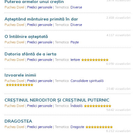
1.878 vizualizări
Puterea armelor unui creștin
Puchea Dorel
|
Predici personale
| Tematica:
Diverse
2.418 vizualizări
Așteptând mântuirea primită în dar
Puchea Dorel
|
Predici personale
| Tematica:
Diverse
4.117 vizualizări
O întâlnire așteptată
Puchea Dorel
|
Predici personale
| Tematica:
Paște
Datoria sfântă de a ierta
Puchea Dorel
|
Predici personale
| Tematica:
Iertare
6.959 vizualizări
Izvoarele inimii
Puchea Dorel
|
Predici personale
| Tematica:
Consolidare spirituală
2.940 vizualizări
CREȘTINUL NERODITOR ȘI CREȘTINUL PUTERNIC
Puchea Dorel
|
Predici personale
| Tematica:
Îndoială
5.842 vizualizări
DRAGOSTEA
Puchea Dorel
|
Predici personale
| Tematica:
Dragoste
6.212 vizualizări