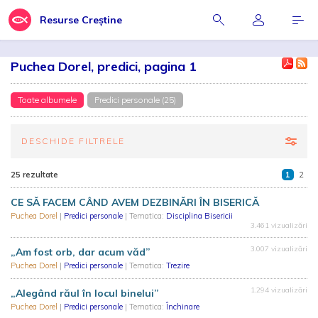
Resurse Creștine
Puchea Dorel, predici, pagina 1
Toate albumele
Predici personale (25)
DESCHIDE FILTRELE
25 rezultate
1
2
CE SĂ FACEM CÂND AVEM DEZBINĂRI ÎN BISERICĂ
Puchea Dorel
|
Predici personale
| Tematica:
Disciplina Bisericii
3.461 vizualizări
3.007 vizualizări
„Am fost orb, dar acum văd”
Puchea Dorel
|
Predici personale
| Tematica:
Trezire
1.294 vizualizări
„Alegând răul în locul binelui”
Puchea Dorel
|
Predici personale
| Tematica:
Închinare