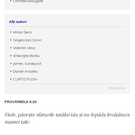
Ultimele adăugate
Alți autori
Mihail Șerin
Singeorzan Dorin
Valentin Vesa
Gheorghe Barbu
James Sundquist
Daniel Ancateu
CURTIS PUGH
Toţi autorii
PROVERBELE 6:20
Fiule, păzeşte sfaturile tatălui tău şi nu lepăda învăţătura
mamei tale: