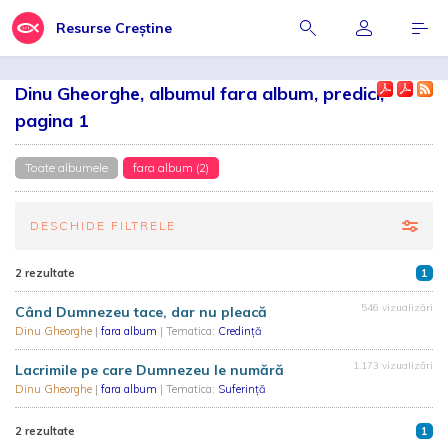
Resurse Creștine
Dinu Gheorghe, albumul fara album, predici,
pagina 1
Toate albumele
fara album (2)
DESCHIDE FILTRELE
2 rezultate
1
546 vizualizări
Când Dumnezeu tace, dar nu pleacă
Dinu Gheorghe
|
fara album
| Tematica:
Credință
1.173 vizualizări
Lacrimile pe care Dumnezeu le numără
Dinu Gheorghe
|
fara album
| Tematica:
Suferință
2 rezultate
1