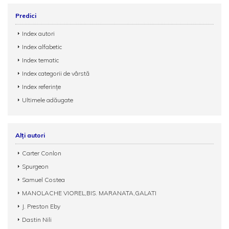
Predici
Index autori
Index alfabetic
Index tematic
Index categorii de vârstă
Index referințe
Ultimele adăugate
Alți autori
Carter Conlon
Spurgeon
Samuel Costea
MANOLACHE VIOREL,BIS. MARANATA,GALATI
J. Preston Eby
Dastin Nili