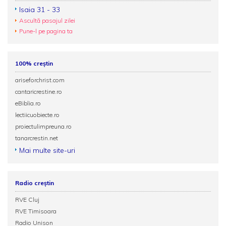
Isaia 31 - 33
Ascultă pasajul zilei
Pune-l pe pagina ta
100% creștin
ariseforchrist.com
cantaricrestine.ro
eBiblia.ro
lectiicuobiecte.ro
proiectulimpreuna.ro
tanarcrestin.net
Mai multe site-uri
Radio creștin
RVE Cluj
RVE Timisoara
Radio Unison