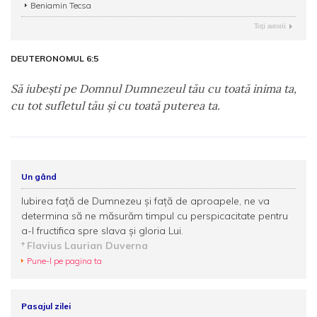
Beniamin Tecsa
Toţi autorii
DEUTERONOMUL 6:5
Să iubeşti pe Domnul Dumnezeul tău cu toată inima ta,
cu tot sufletul tău şi cu toată puterea ta.
Un gând
Iubirea faţă de Dumnezeu şi faţă de aproapele, ne va
determina să ne măsurăm timpul cu perspicacitate pentru
a-l fructifica spre slava şi gloria Lui.
Flavius Laurian Duverna
Pune-l pe pagina ta
Pasajul zilei